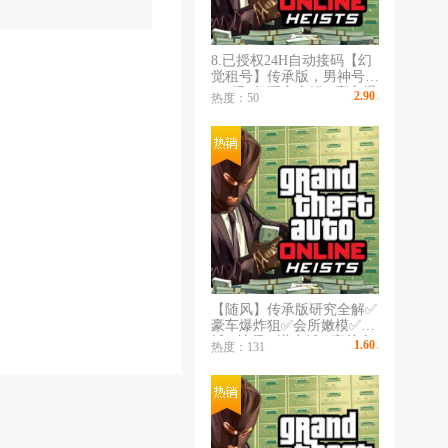
8.已授权24H自动接码【幻
觉租号】传承版，男神号
856级2亿研究全解✅豪车爆
2.90
热度：50
￥
/时
炸狙✅会所嫩模✅游艇✅地
堡✅潜水艇✅全解锁✅/暴君
MK2系列满改超跑
【随风】传承版研究全解✅
豪车爆炸狙✅会所嫩模✅游
艇✅地堡✅潜水艇✅夜总会
1.60
热度：131
￥
/时
✅赌场