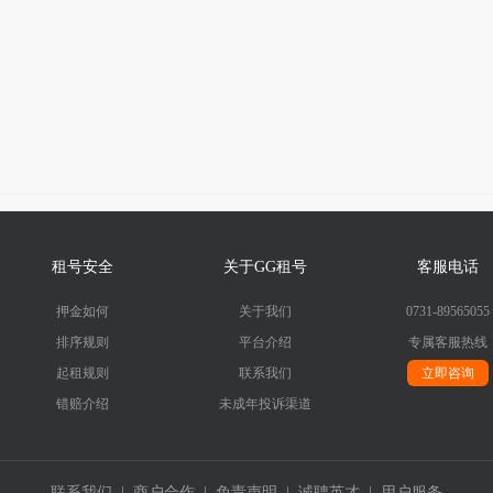
租号安全
关于GG租号
客服电话
押金如何
关于我们
0731-89565055
排序规则
平台介绍
专属客服热线
起租规则
联系我们
立即咨询
错赔介绍
未成年投诉渠道
联系我们
|
商户合作
|
免责声明
|
诚聘英才
|
用户服务