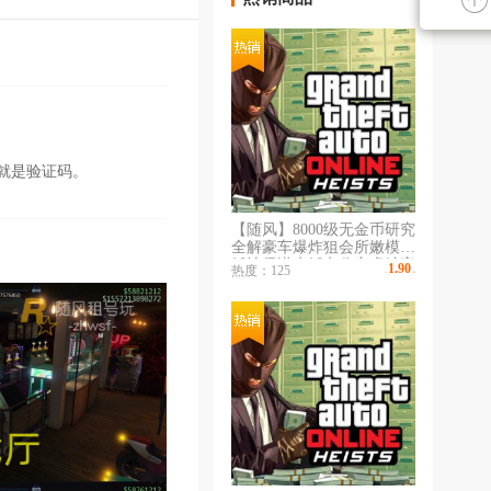
就是验证码。
【随风】8000级无金币研究
全解豪车爆炸狙会所嫩模游
艇地堡潜水艇办公室虎鲸夜
1.90
热度：125
￥
/时
总会游