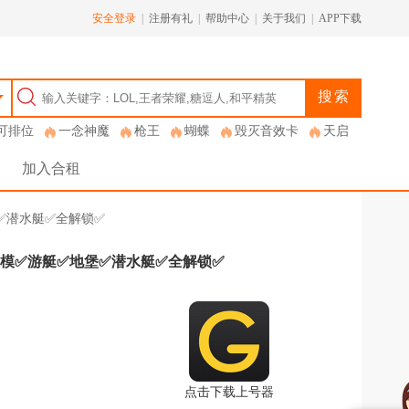
安全登录
|
注册有礼
|
帮助中心
|
关于我们
|
APP下载
搜索
可排位
一念神魔
枪王
蝴蝶
毁灭音效卡
天启
加入合租
堡✅潜水艇✅全解锁✅
嫩模✅游艇✅地堡✅潜水艇✅全解锁✅
点击下载上号器