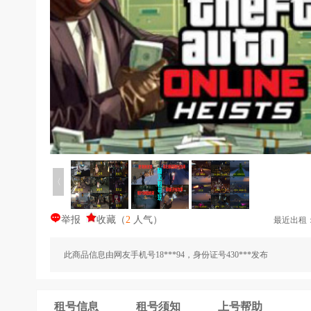
〈
举报
收藏
（
2
人气
）
最近出租
此商品信息由网友手机号18***94，身份证号430***发布
租号信息
租号须知
上号帮助