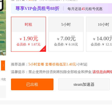
尊享VIP会员租号88折
每月还送
45
元租号优惠
时租
5小时
10小时
1.90元
7.00元
14.00
￥
￥
￥
会员价:￥
1.67元
会员价:￥
6.16元
会员价:￥
12.
推荐选择：
5小时套餐 套餐价格低至1.40元
/小时起
〉
温馨提示：禁止使用外挂否则将扣除全部租金和押金,
该信息由网
：0次
已出租
steam加速器