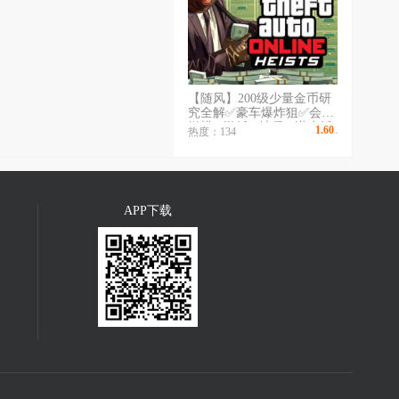
【随风】200级少量金币研
究全解✅豪车爆炸狙✅会所
嫩模✅游艇✅地堡✅潜水艇
1.60
热度：134
￥
/时
✅全解锁✅
APP下载