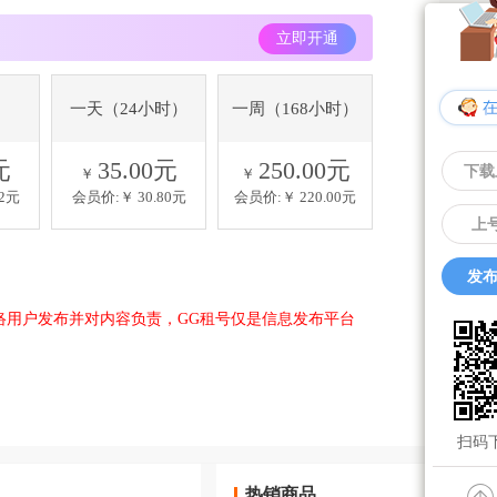
立即开通
一天（24小时）
一周（168小时）
元
35.00元
250.00元
下载
￥
￥
32元
会员价:￥
30.80元
会员价:￥
220.00元
上
发布
络用户发布并对内容负责，GG租号仅是信息发布平台
扫码下
热销商品