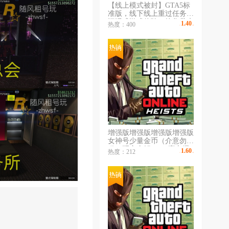
【线上模式被封】GTA5标
准版，线下线上重过任务，
沉浸式游戏体验，给您带来
1.40
热度：400
￥
/时
不一样的体验，无令牌秒登
陆，专业出租不顶号，长租
更划算，收藏不迷路
增强版增强版增强版增强版
女神号少量金币（介意勿
租）研究全解✅50+豪车爆
1.60
热度：212
￥
/时
炸狙✅会所嫩模✅游艇✅地
堡✅潜水艇✅全解锁✅