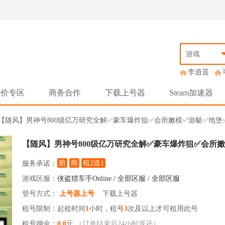
游戏
李逍遥
特价专区
商务合作
下载上号器
Steam加速器
> 【随风】男神号800级亿万研究全解✅豪车爆炸狙✅会所嫩模✅游艇✅地
【随风】男神号800级亿万研究全解✅豪车爆炸狙✅会所
赔
商
租2送1
服务承诺：
游戏区服：
侠盗猎车手Online / 全部区服 / 全部区服
登号方式：
上号器上号
下载上号器
租号限制：起租时间
1
小时，租号
3
次及以上才可租用此号
租号押金：
0.0
元
（订单结束后24小时退还）