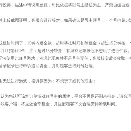
行投诉，描述中请说明差距，对比依据将以号主描述为主，严禁自编自造
并上传截图证明，客服会进行核对，如果确认是号主顶号，一个月内超5
租错时间了，15钟内退全款，超时将按时间扣除租金（超过15分钟按一
诉并且扣除租金。注：超过15分钟并且有游戏记录按照不想玩了进行仲裁
租客无法使用此账号游戏，考虑此现象并不是号主责任，客服核实后会收取
登录记录进行申诉追回资金，并对租客进行封号处理。
由无法进行游戏，投诉原因为：不想玩了或其他理由；
，默认为您认可该笔订单游戏账号中的属性，平台不再退还剩余租金，请合
游戏客户端，将返还全部租金，并提醒租客下次合理安排游戏时间。