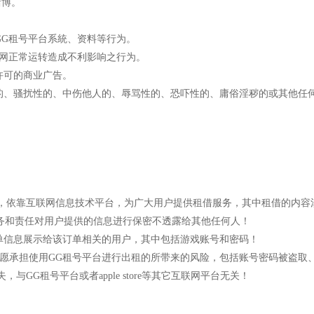
赌博。
GG租号平台系統、资料等行为。
动网正常运转造成不利影响之行为。
许可的商业广告。
假的、骚扰性的、中伤他人的、辱骂性的、恐吓性的、庸俗淫秽的或其他任
借，依靠互联网信息技术平台，为广大用户提供租借服务，其中租借的内容
义务和责任对用户提供的信息进行保密不透露给其他任何人！
订单信息展示给该订单相关的用户，其中包括游戏账号和密码！
自愿承担使用GG租号平台进行出租的所带来的风险，包括账号密码被盗取
GG租号平台或者apple store等其它互联网平台无关！