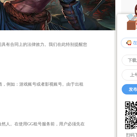
间具有合同上的法律效力。我们在此特别提醒您
下载
上
租借，例如：游戏账号或者影视账号。由于出租
发布
自然人。在使用GG租号服务前，用户必须先在
扫码下