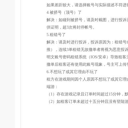
如果差距较大，请选择账号与实际描述不符进
4.被挤号（顶号）了
解决：如碰到被挤号，请及时截图，进行投诉
供证明，超3次将封停帐号。
5.租错号了
解决：请及时进行投诉，投诉原因为：租错号或
推），连续3单租错无故撤单者将视为恶意投
明文账号密码租错系统（IOS/安卓）导致
撤单后租客还有使用此账号现象，号主可上传
6.不想玩了或其它理由不玩了
租方在游戏期间因个人原因不想玩了或其它理
端游：
（1）存在游戏记录且订单时间超过15分钟
（2）如租客订单未超过十五分钟且没有登陆