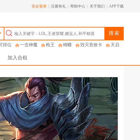
安全登录
|
注册有礼
|
帮助中心
|
关于我们
|
APP下载
搜索
可排位
一念神魔
枪王
蝴蝶
毁灭音效卡
天启
加入合租