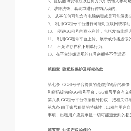
6、提供赌博资讯或以任何方式引诱他人参与
7、涉嫌洗钱、套现或进行传销活动的。
8、 从事任何可能含有电脑病毒或是可能侵害
9、 利用GG租号平台进行可能对互联网或移
10、 侵犯GG租号的商业利益，包括发布非经
11、 利用GG租号平台上传、展示或传播虚
12、 不允许存在私下刷单行为。
13、在平台涉嫌违规的账号余额将不予退还
第四章 隐私权保护及授权条款
第七条 GG租号平台提供的是虚拟物品的租
和密码提供给GG租号平台，GG租号平台有
第八条 GG租号平台依据租号协议，把相关
第九条 由于账号租借的特殊性，出租的用户
事项，出租用户愿意承担一切可能遭受到的损失，与
第五章 知识产权的保护