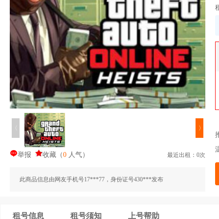
〈
〉
举报
收藏
（
0
人气
）
最近出租：0次
此商品信息由网友手机号17***77，身份证号430***发布
租号信息
租号须知
上号帮助