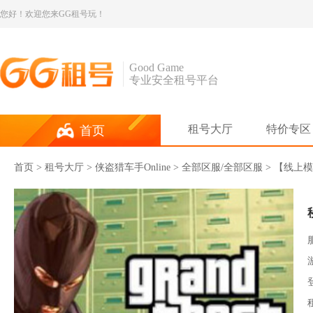
您好！欢迎您来GG租号玩！
Good Game
专业安全租号平台
租号大厅
特价专区
首页
首页
>
租号大厅
>
侠盗猎车手Online
> 全部区服/全部区服 > 【