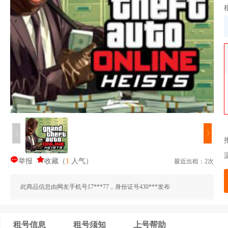
〈
〉
举报
收藏
（
1
人气
）
最近出租：2次
此商品信息由网友手机号17***77，身份证号430***发布
租号信息
租号须知
上号帮助