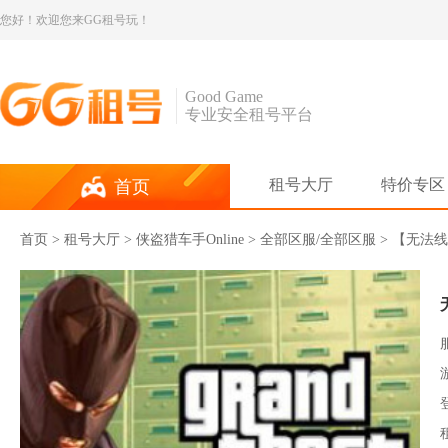
您好！欢迎您来GG租号玩！
Good Game
专业安全租号平台
租号大厅
特价专区
首页
首页
>
租号大厅
>
侠盗猎车手Online
> 全部区服/全部区服 > 【