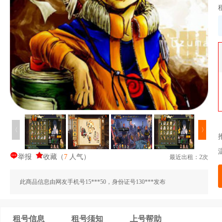
〈
〉
举报
收藏
（
7
人气
）
最近出租：2次
此商品信息由网友手机号15***50，身份证号130***发布
租号信息
租号须知
上号帮助