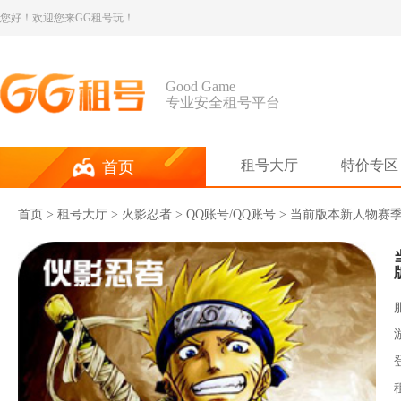
您好！欢迎您来GG租号玩！
Good Game
专业安全租号平台
租号大厅
特价专区
首页
首页
>
租号大厅
>
火影忍者
> QQ账号/QQ账号 > 当前版本新