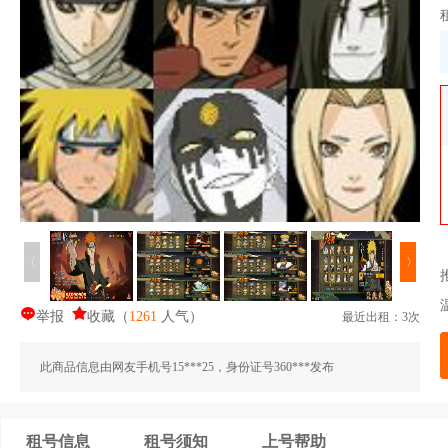
〈
〉
举报
收藏
（
1261
人气
）
最近出租：3次
此商品信息由网友手机号15***25，身份证号360***发布
租号信息
租号须知
上号帮助