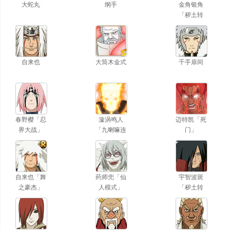
大蛇丸
纲手
金角银角
「秽土转
生」
自来也
大筒木金式
千手扉间
春野樱「忍
漩涡鸣人
迈特凯「死
界大战」
「九喇嘛连
门」
结」
自来也「舞
药师兜「仙
宇智波斑
之豪杰」
人模式」
「秽土转
生」