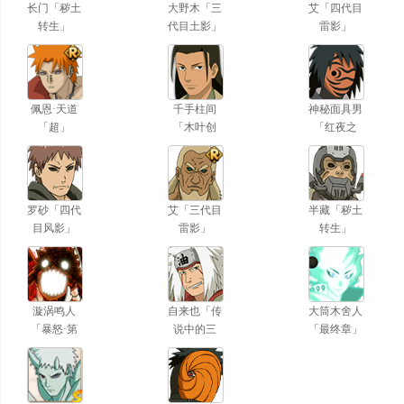
长门「秽土
大野木「三
艾「四代目
转生」
代目土影」
雷影」
佩恩·天道
千手柱间
神秘面具男
「超」
「木叶创
「红夜之
立」
刃」
罗砂「四代
艾「三代目
半藏「秽土
目风影」
雷影」
转生」
漩涡鸣人
自来也「传
大筒木舍人
「暴怒·第
说中的三
「最终章」
六尾」
忍」