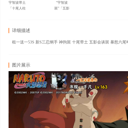
宇智波带土
“宇智波
「十尾人柱
斑”「五影
力」
会谈」
详细描述
租一送一53S 新S三忍纲手 神驹斑 十尾带土 五影会谈斑 暴怒六
图片展示