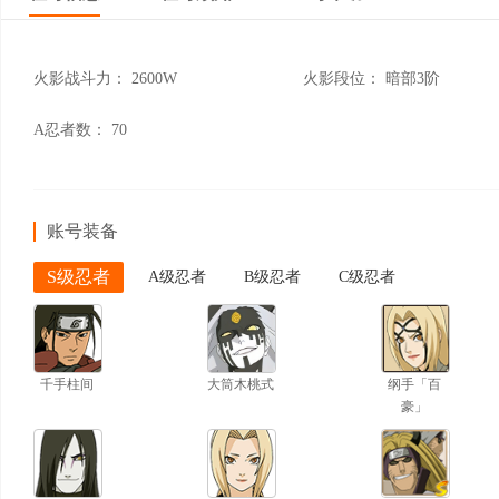
火影战斗力：
2600W
火影段位：
暗部3阶
A忍者数：
70
账号装备
S级忍者
A级忍者
B级忍者
C级忍者
千手柱间
大筒木桃式
纲手「百
豪」