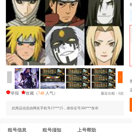
〈
〉
举报
收藏
（
748
人气
）
最近出租：0次
此商品信息由网友手机号15***25，身份证号360***发布
租号信息
租号须知
上号帮助