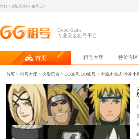
您好！欢迎您来GG租号玩！
Good Game
专业安全租号平台
租号大厅
特价专区
首页
首页
>
租号大厅
>
火影忍者
> QQ账号/QQ账号 > 大筒木浦式 沙滩