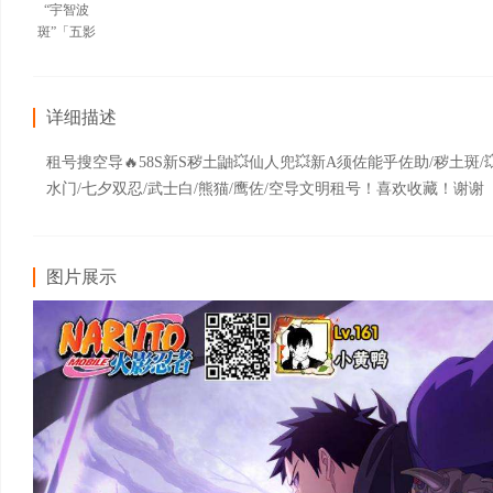
“宇智波
斑”「五影
会谈」
详细描述
租号搜空导🔥58S新S秽土鼬💥仙人兜💥新A须佐能乎佐助/秽土斑/
水门/七夕双忍/武士白/熊猫/鹰佐/空导文明租号！喜欢收藏！谢谢
图片展示