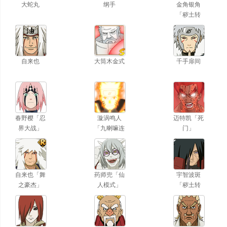
大蛇丸
纲手
金角银角
「秽土转
生」
自来也
大筒木金式
千手扉间
春野樱「忍
漩涡鸣人
迈特凯「死
界大战」
「九喇嘛连
门」
结」
自来也「舞
药师兜「仙
宇智波斑
之豪杰」
人模式」
「秽土转
生」