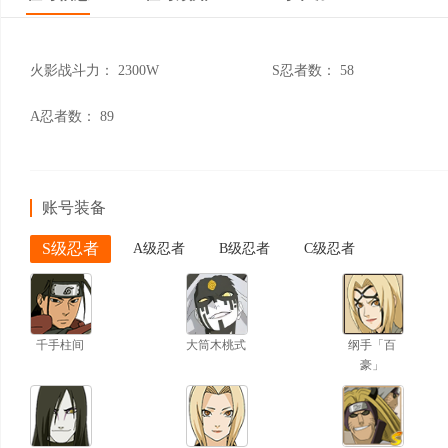
火影战斗力：
2300W
S忍者数：
58
A忍者数：
89
账号装备
S级忍者
A级忍者
B级忍者
C级忍者
千手柱间
大筒木桃式
纲手「百
豪」