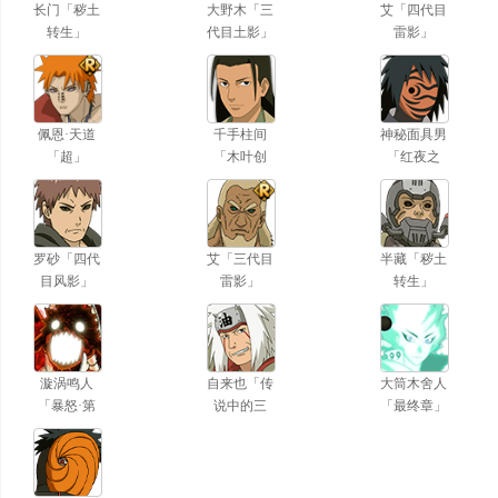
长门「秽土
大野木「三
艾「四代目
转生」
代目土影」
雷影」
佩恩·天道
千手柱间
神秘面具男
「超」
「木叶创
「红夜之
立」
刃」
罗砂「四代
艾「三代目
半藏「秽土
目风影」
雷影」
转生」
漩涡鸣人
自来也「传
大筒木舍人
「暴怒·第
说中的三
「最终章」
六尾」
忍」