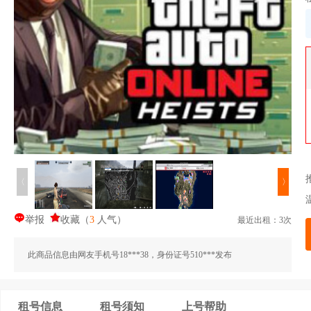
〈
〉
举报
收藏
（
3
人气
）
最近出租：3次
此商品信息由网友手机号18***38，身份证号510***发布
租号信息
租号须知
上号帮助