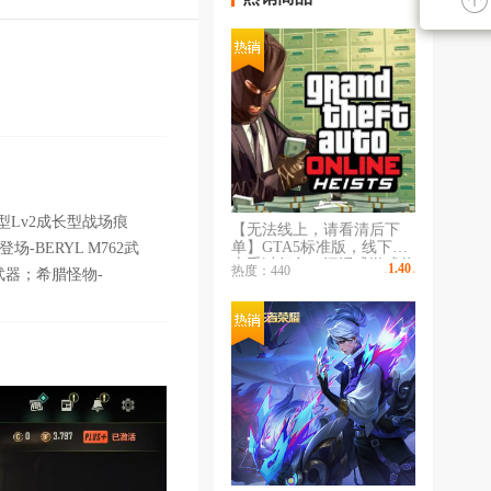
长型Lv2成长型战场痕
【无法线上，请看清后下
单】GTA5标准版，线下线
-BERYL M762武
上重过任务，沉浸式游戏体
1.40
热度：440
S武器；希腊怪物-
￥
/时
验，给您带来不一样的体
验，无令牌秒登陆，专业出
租不顶号，长租更划算，收
藏不迷路