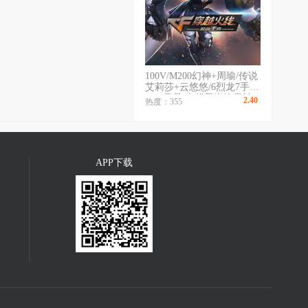
100V/M200幻神+周瑜/传说
艾莉莎+云悠悠/6烈龙7手枪
USP雷暴/火麒麟巅峰雷神
2.40
热度：355
￥
/时
S14
APP下载