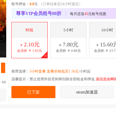
租号押金：
0.0
元
（订单结束后24小时退还）
尊享VIP会员租号88折
每月还送
45
元租号优惠
时租
5小时
10小时
2.10元
7.80元
15.60
￥
￥
￥
会员价:￥
1.85元
会员价:￥
6.86元
会员价:￥
13.
〉
推荐选择：
5小时套餐 套餐价格低至1.56元
/小时起
温馨提示：禁止使用外挂否则将扣除全部租金和押金,
该信息由网
：4次
已下架
steam加速器