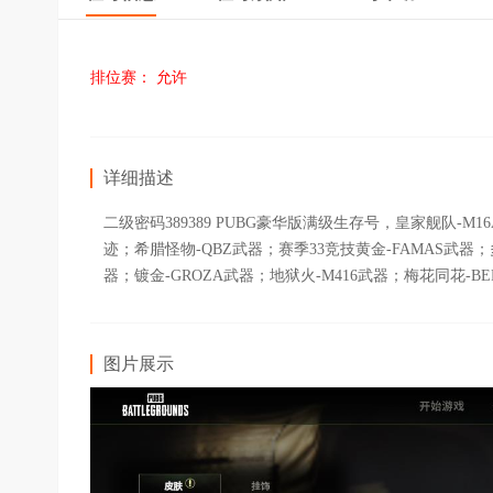
排位赛：
允许
详细描述
二级密码389389 PUBG豪华版满级生存号，皇家舰队-M1
迹；希腊怪物-QBZ武器；赛季33竞技黄金-FAMAS武器；多
器；镀金-GROZA武器；地狱火-M416武器；梅花同花-BE
图片展示