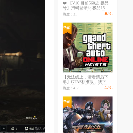
❤️ 【V10 目前560皮 极品
号】扫码登录✨ 极品15典
藏✨ 54传说-多标✨只需50
0.40
热度：21
￥
/时
一天。
【无法线上，请看清后下
单】GTA5标准版，线下重
过任务，沉浸式游戏体验，
1.40
热度：417
￥
/时
给您带来不一样的体验，无
令牌秒登陆，专业出租不顶
号，长租更划算，收藏不迷
路