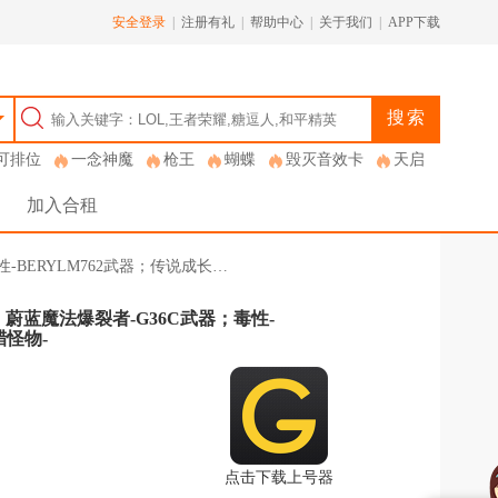
安全登录
|
注册有礼
|
帮助中心
|
关于我们
|
APP下载
搜索
可排位
一念神魔
枪王
蝴蝶
毁灭音效卡
天启
加入合租
性-BERYLM762武器；传说成长…
器；蔚蓝魔法爆裂者-G36C武器；毒性-
腊怪物-
点击下载上号器