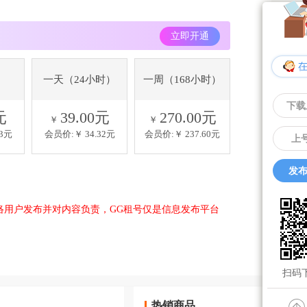
立即开通
一天（24小时）
一周（168小时）
下载
元
39.00元
270.00元
￥
￥
73元
会员价:￥
34.32元
会员价:￥
237.60元
上
发布
络用户发布并对内容负责，GG租号仅是信息发布平台
扫码下
热销商品