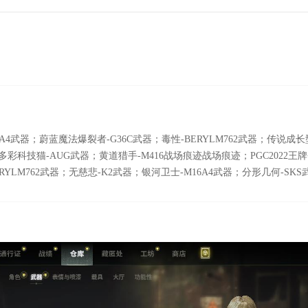
6A4武器；蔚蓝魔法爆裂者-G36C武器；毒性-BERYLM762武器；传说成
彩科技猫-AUG武器；黄道猎手-M416战场痕迹战场痕迹；PGC2022王牌登场
RYLM762武器；无慈悲-K2武器；银河卫士-M16A4武器；分形几何-SK