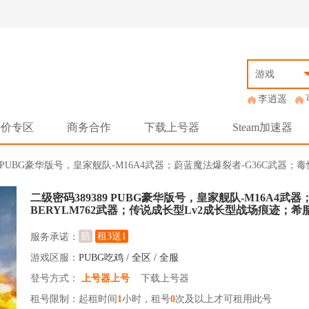
游戏
李逍遥
特价专区
商务合作
下载上号器
Steam加速器
389 PUBG豪华版号，皇家舰队-M16A4武器；蔚蓝魔法爆裂者-G36C武器；毒
二级密码389389 PUBG豪华版号，皇家舰队-M16A4武
BERYLM762武器；传说成长型Lv2成长型战场痕迹；希
赔
租3送1
服务承诺：
游戏区服：
PUBG吃鸡 / 全区 / 全服
登号方式：
上号器上号
下载上号器
租号限制：起租时间
1
小时，租号
0
次及以上才可租用此号