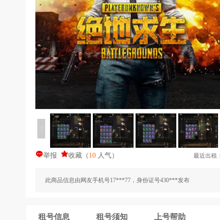
〈
举报
收藏
（
10
人气
）
最近出租
此商品信息由网友手机号17***77，身份证号430***发布
租号信息
租号须知
上号帮助