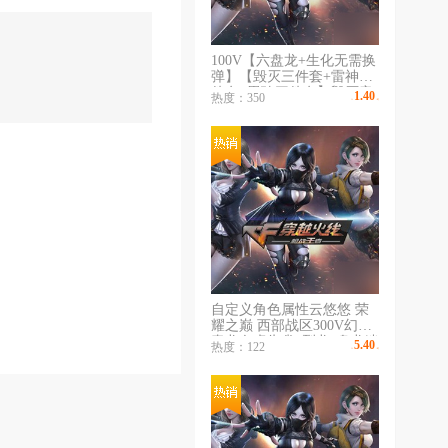
100V【六盘龙+生化无需换
弹】【毁灭三件套+雷神三
件套+黑骑三件套】毁灭音
1.40
热度：350
￥
/时
效+耀金/雷神音效+星空/黑
骑音效+耀金/CFS火麒麟
+AG皮肤/白鲨天龙/金色小
号
自定义角色属性云悠悠 荣
耀之巅 西部战区300V幻神
青龙白虎朱雀6烈龙6盘龙迷
5.40
热度：122
￥
/时
迭香新海豹幻神看图