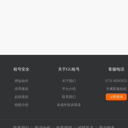
租号安全
关于GG租号
客服电话
押金如何
关于我们
0731-89565055
排序规则
平台介绍
专属客服热线
起租规则
联系我们
立即咨询
错赔介绍
未成年投诉渠道
联系我们
|
商户合作
|
免责声明
|
诚聘英才
|
用户服务