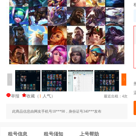
〈
〉
举报
收藏
（
1
人气
）
最近出租：4次
此商品信息由网友手机号18***98，身份证号340***发布
租号信息
租号须知
上号帮助