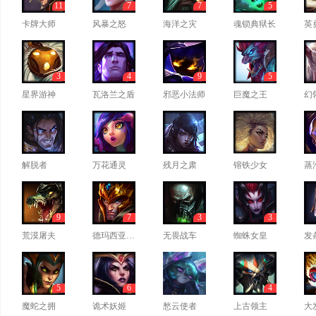
11
7
7
5
卡牌大师
风暴之怒
海洋之灾
魂锁典狱长
英
3
4
9
5
星界游神
瓦洛兰之盾
邪恶小法师
巨魔之王
幻
解脱者
万花通灵
残月之肃
镕铁少女
蒸
9
7
3
3
荒漠屠夫
德玛西亚皇子
无畏战车
蜘蛛女皇
发
5
6
4
魔蛇之拥
诡术妖姬
愁云使者
上古领主
大