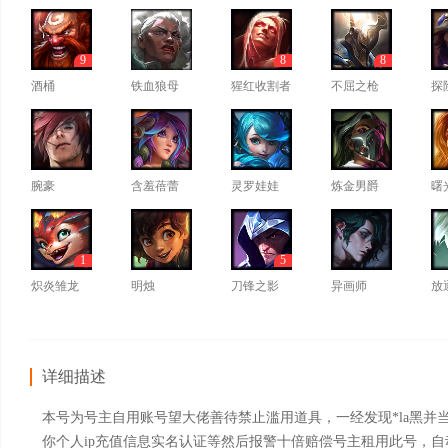
9
8
8
酒桶
铁血狼母
猩红收割者
不屈之枪
探
腕豪
含羞蓓蕾
灵罗娃娃
炼金男爵
曙
1
5
炽炎雏龙
明烛
刀锋之影
异画师
放
详细描述
本号为号主自用账号望大佬善待禁止滥用道具，一经发现*la黑并
你个人ip充值信息实名认证等然后报警十倍赔偿号主租用此号，