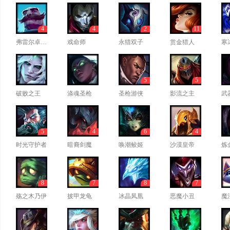
4
4
2
11
弗雷尔卓德之心
戏命师
永猎双子
赏金猎人
寒
5
5
破败之王
涤魂圣枪
圣枪游侠
影流之主
武
5
4
6
4
时光守护者
暗裔剑魔
唤潮鲛姬
沙漠皇帝
炼
8
7
8
7
殇之木乃伊
披甲龙龟
冰晶凤凰
恶魔小丑
魔