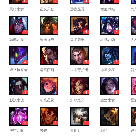
11
9
4
6
黑暗之女
正义天使
远古巫灵
龙血武姬
九
7
5
4
7
惩戒之箭
深海泰坦
奥术先驱
北地之怒
无
4
7
5
3
虚空掠夺者
诺克萨斯之手
未来守护者
冰霜女巫
符
1
4
1
影流之镰
暮光星灵
荆棘之兴
虚空之女
星
3
1
1
虚空之眼
岩雀
青钢影
影哨
迅