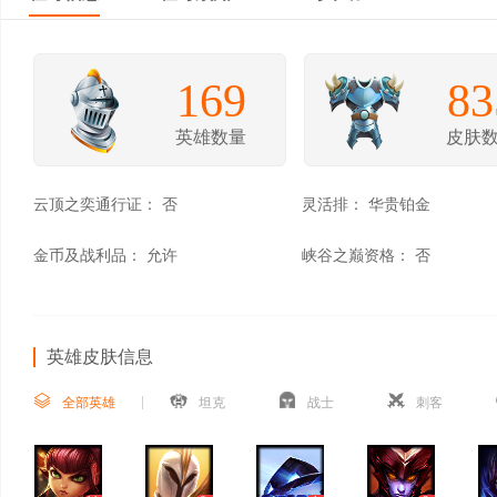
169
83
英雄数量
皮肤
云顶之奕通行证：
否
灵活排：
华贵铂金
金币及战利品：
允许
峡谷之巅资格：
否
英雄皮肤信息
全部英雄
坦克
战士
刺客