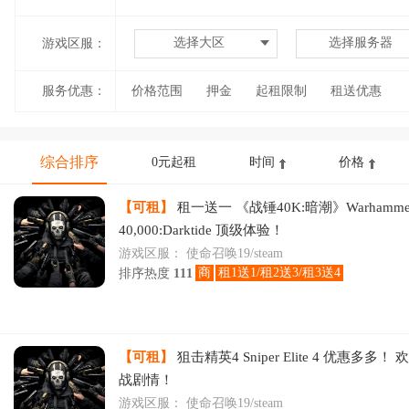
选择大区
选择服务器
游戏区服：
服务优惠：
价格范围
押金
起租限制
租送优惠
综合排序
0元起租
时间
价格
【可租】
租一送一 《战锤40K:暗潮》Warhamme
40,000:Darktide 顶级体验！
游戏区服：
使命召唤19/steam
商
租1送1/租2送3/租3送4
排序热度
111
【可租】
狙击精英4 Sniper Elite 4 优惠多多！
战剧情！
游戏区服：
使命召唤19/steam