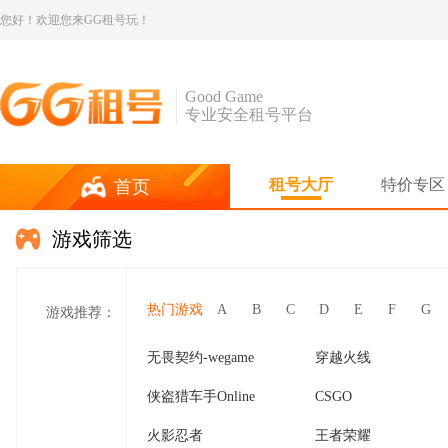
您好！欢迎您来GG租号玩！
Good Game
专业安全租号平台
租号大厅
特价专区
首页
游戏筛选
热门游戏
A
B
C
D
E
F
G
游戏推荐：
无畏契约-wegame
穿越火线
侠盗猎车手Online
CSGO
火影忍者
王者荣耀