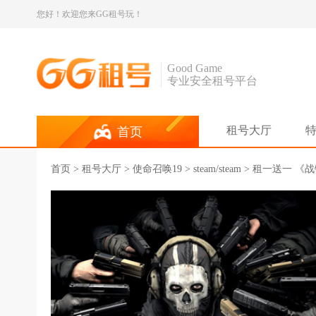
您好！欢迎您来GG租号玩！
Good Game
专业安全租号平台
租号大厅
首页
首页
>
租号大厅
>
使命召唤19
> steam/steam > 租一送一 《战