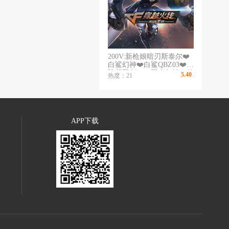
200V:新枪娘暗刃斯泰尔❤️
白鲨幻神❤️白鲨QBZ03❤️白
鲨麒麟刺❤️❤️王者幻神❤️传
5.40
热度：21
￥
/时
说光耀❤️夜魔7套❤️网剧冠
军套6盘6烈爆破生化挑战号
APP下载