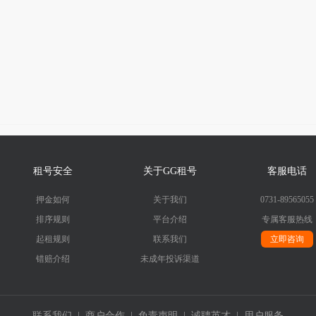
租号安全
关于GG租号
客服电话
押金如何
关于我们
0731-89565055
排序规则
平台介绍
专属客服热线
起租规则
联系我们
立即咨询
错赔介绍
未成年投诉渠道
联系我们
|
商户合作
|
免责声明
|
诚聘英才
|
用户服务