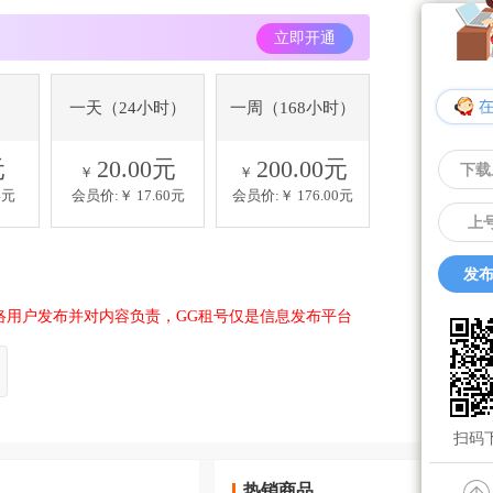
立即开通
一天（24小时）
一周（168小时）
元
20.00元
200.00元
下载
￥
￥
4元
会员价:￥
17.60元
会员价:￥
176.00元
上
发布
络用户发布并对内容负责，GG租号仅是信息发布平台
扫码下
热销商品