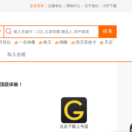
安全登录
|
注册有礼
|
帮助中心
|
关于我们
|
APP下载
搜索
可排位
一念神魔
枪王
蝴蝶
毁灭音效卡
天启
加入合租
de 顶级体验！
点击下载上号器