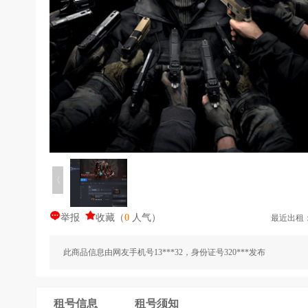
〈
举报
收藏
（
0
人气
）
最近出租
此商品信息由网友手机号13***32，身份证号320***发布
租号信息
租号须知