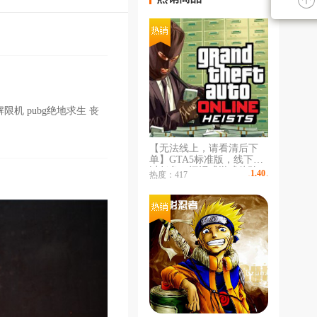
鸡 解限机 pubg绝地求生 丧
【无法线上，请看清后下
单】GTA5标准版，线下重
过任务，沉浸式游戏体验，
1.40
热度：417
￥
/时
给您带来不一样的体验，无
令牌秒登陆，专业出租不顶
号，长租更划算，收藏不迷
路