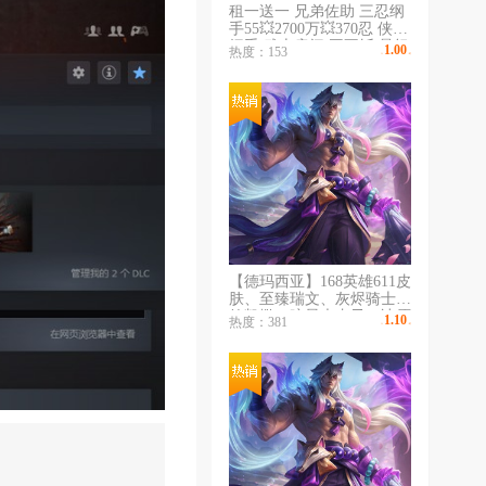
租一送一 兄弟佐助 三忍纲
手55💥2700万💥370忍 侠隐
纲手 武士扉间/再不斩/暴怒
1.00
热度：153
￥
/时
土/疾风咒佐/新春鼬 水门
止水 小楠/泳楠/忍战卡/熊
猫空导
【德玛西亚】168英雄611皮
肤、至臻瑞文、灰烬骑士莫
德凯撒、暗星大虫子、冰原
1.10
热度：381
￥
/时
狙击、卧虎藏龙、梦游仙境
安妮、大元素使拉克丝、
DJ娑娜、电玩阿狸、电玩
女枪、电玩瑞