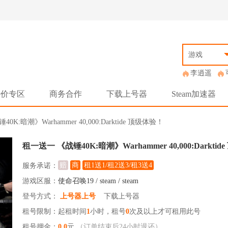
游戏
李逍遥
特价专区
商务合作
下载上号器
Steam加速器
锤40K:暗潮》Warhammer 40,000:Darktide 顶级体验！
租一送一 《战锤40K:暗潮》Warhammer 40,000:Darkti
赔
商
租1送1/租2送3/租3送4
服务承诺：
游戏区服：
使命召唤19 / steam / steam
登号方式：
上号器上号
下载上号器
租号限制：起租时间
1
小时，租号
0
次及以上才可租用此号
租号押金：
0.0
元
（订单结束后24小时退还）