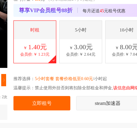
尊享VIP会员租号88折
每月还送
45
元租号优惠
时租
5小时
10小时
1.40元
3.00元
8.00
￥
￥
￥
会员价:￥
1.23元
会员价:￥
2.64元
会员价:￥
7.0
推荐选择：
5小时套餐 套餐价格低至0.60元
/小时起
〉
温馨提示：禁止使用外挂否则将扣除全部租金和押金,
该信息由网
：2次
立即租号
steam加速器