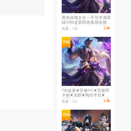
黑色玫瑰女生一手号🌸满英
雄1086皮肤陪老板朋友都不
错龙虾摄魂vn花木全新至太
2.40
热度：130
￥
/时
千皮号龙虾各种各样皮肤都
有自己看图
700皮肤✘至臻NV✘至臻阿
卡丽✘龙瞎✘狗丝羊丝✘电
玩阿狸✘花木兰✘猴年猴子
1.40
热度：121
￥
/时
女警✘卧虎藏龙✘蛇年蛇女