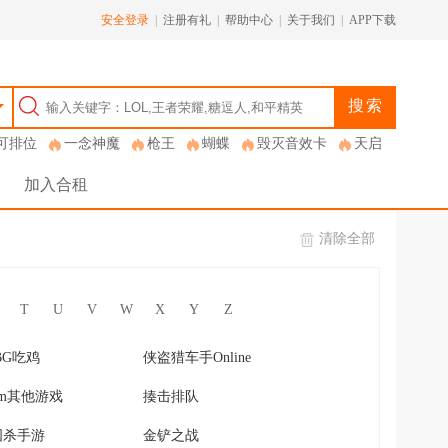
安全登录
|
注册有礼
|
帮助中心
|
关于我们
|
APP下载
搜索
可排位
一念神魔
枪王
蝴蝶
毁灭音效卡
天启
加入合租
清除全部
T
U
V
W
X
Y
Z
BG吃鸡
侠盗猎车手Online
eam其他游戏
揍击排队
国杀手游
金铲之战