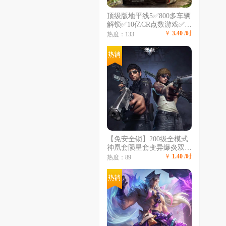
顶级版地平线5✅800多车辆
解锁✅10亿CR点数游戏✅超
级抽奖10万✅S26赛季前车
￥
3.40
/时
热度：133
辆+
【免安全锁】200级全模式
神凰套陨星套变异爆炎双铳
英雄游侠狂怒银河赛罗量子
￥
1.40
/时
热度：89
魔盔天王炽鬼白虎青龙混沌