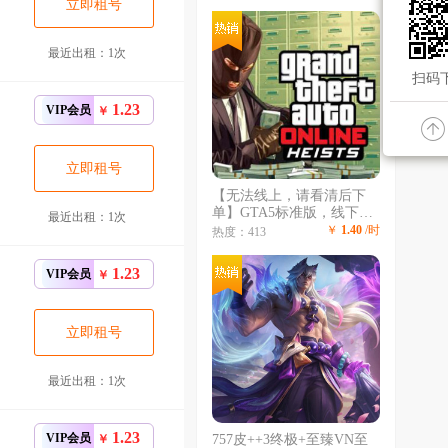
龙刀 鼠年德莱文 烈焰美人
立即租号
薇恩 FPX李青冠军限定
STK系列 SSW+
最近出租：1次
扫码下
1.23
VIP会员
￥
立即租号
【无法线上，请看清后下
单】GTA5标准版，线下线
最近出租：1次
上重过任务，沉浸式游戏体
￥
1.40
/时
热度：413
验，给您带来不一样的体
验，无令牌秒登陆，专业出
1.23
VIP会员
￥
租不顶号，长租更划算，收
藏不迷
立即租号
最近出租：1次
1.23
VIP会员
￥
757皮++3终极+至臻VN至