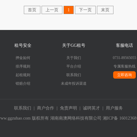
首页
上一页
1
下一页
末页
租号安全
关于GG租号
客服电话
押金如何
关于我们
0731-89565055
排序规则
平台介绍
专属客服热线
起租规则
联系我们
立即咨询
错赔介绍
未成年投诉渠道
联系我们
|
商户合作
|
免责声明
|
诚聘英才
|
用户服务
019- www.ggzuhao.com 版权所有 湖南南澳网络科技有限公司
湘ICP备 1601236