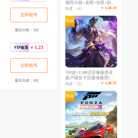
臻阿卡丽+龙瞎+创星+卧虎
藏龙+冠军皮肤全套+海克
￥
1.40
/时
热度：141
斯希维尔鳄鱼
立即租号
最近出租：3次
1.23
VIP会员
￥
立即租号
700皮+15神话至臻薇恩亚
索卢锡安卡莎摄魂薇恩IG
最近出租：4次
签名全套FPX签名全套KDA
￥
1.40
/时
热度：151
全套签名皮肤+新皮超多