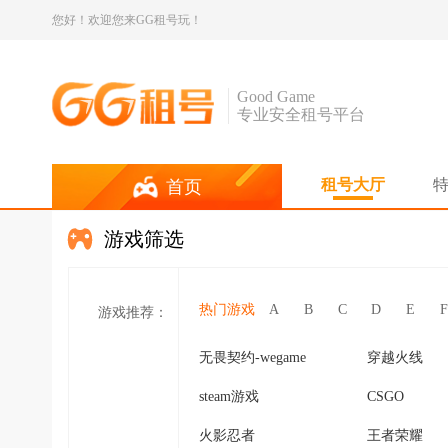
您好！欢迎您来GG租号玩！
Good Game
专业安全租号平台
租号大厅
首页
游戏筛选
热门游戏
A
B
C
D
E
F
游戏推荐：
无畏契约-wegame
穿越火线
steam游戏
CSGO
火影忍者
王者荣耀