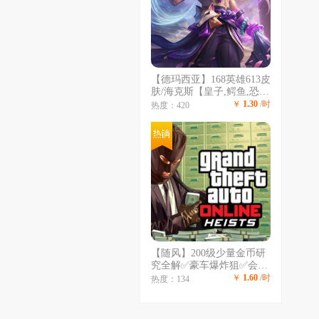
【德玛西亚】168英雄613皮
肤/海克斯【皇子,鳄鱼,恐惧
新星,VN】至臻妮蔻、至臻
￥
1.30
/时
热度：420
剑魔、至臻卧虎藏龙/电玩
女枪/电玩人马/冰雪节多个
皮肤/烈焰VN/龙虾/美猴
【随风】200级少量金币研
究全解✅豪车爆炸狙✅会所
嫩模✅游艇✅地堡✅潜水艇
￥
1.60
/时
热度：134
✅全解锁✅