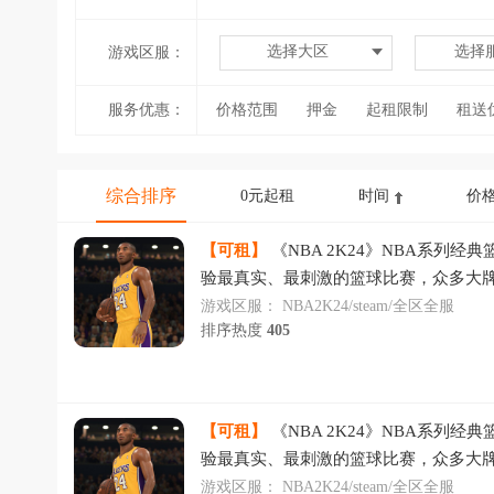
选择大区
选择
游戏区服：
服务优惠：
价格范围
押金
起租限制
租送
综合排序
0元起租
时间
价
【可租】
《NBA 2K24》NBA系列经
验最真实、最刺激的篮球比赛，众多大
抗，花式运球让人眼花缭乱，快来线上
游戏区服：
NBA2K24/steam/全区全服
排序热度
405
【可租】
《NBA 2K24》NBA系列经
验最真实、最刺激的篮球比赛，众多大
抗，花式运球让人眼花缭乱，快来线上
游戏区服：
NBA2K24/steam/全区全服