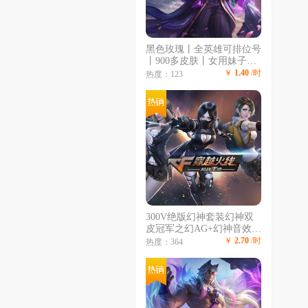
黑色玫瑰丨全英雄可排位号
丨900多皮肤丨女用妹子号
丨炫彩黑色龙瞎丨龙琴丨龙
￥
1.40
/时
热度：123
刀丨2至臻丨
300V绝版幻神套装幻神双
皮冠军之幻AG+幻神音效卡
星神白虎QBZ传说暗裔双雷
￥
2.70
/时
热度：364
暴COP柯尔特六烈盘蝴蝶20
王者15四防10音效卡