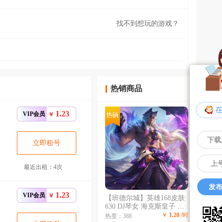
找不到想玩的游戏？
热销商品
1.23
VIP会员
￥
下载
立即租号
上
最近出租：4次
发布
1.23
VIP会员
￥
【班德尔城】英雄168皮肤
630 DJ琴女 海克斯皇子 海
克斯薇恩 海克斯鳄鱼 龙猴
￥
1.20
/时
热度：388