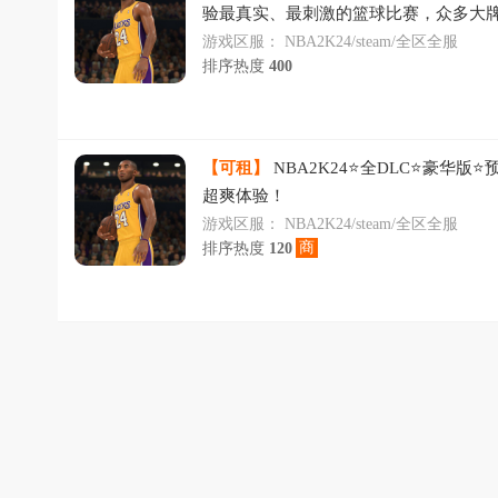
验最真实、最刺激的篮球比赛，众多大
抗，花式运球让人眼花缭乱，快来线上
游戏区服：
NBA2K24/steam/全区全服
排序热度
400
【可租】
NBA2K24⭐全DLC⭐豪华版
超爽体验！
游戏区服：
NBA2K24/steam/全区全服
商
排序热度
120