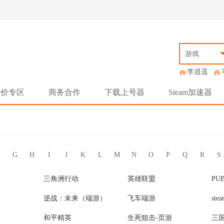
游戏
李逍遥
特价专区
商务合作
下载上号器
Steam加速器
G
H
I
J
K
L
M
N
O
P
Q
R
S
三角洲行动
英雄联盟
PU
逆战：未来（端游）
飞车端游
st
和平精英
生死狙击-页游
三