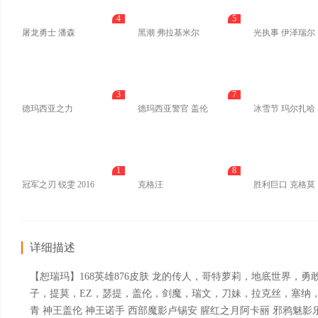
4
5
屠龙勇士 潘森
黑潮 弗拉基米尔
光执事 伊泽瑞尔
3
7
德玛西亚之力
德玛西亚警官 盖伦
冰雪节 玛尔扎哈
1
8
冠军之刃 锐雯 2016
克格汪
胜利巨口 克格莫
详细描述
【恕瑞玛】168英雄876皮肤 龙的传人，哥特萝莉，地底世界
子，提莫，EZ，瑟提，盖伦，剑魔，瑞文，刀妹，拉克丝，塞纳，阿
青 神王盖伦 神王诺手 西部魔影卢锡安 腥红之月阿卡丽 邪鸦魅影