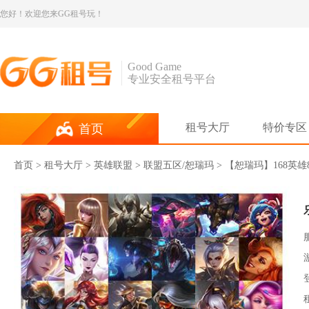
您好！欢迎您来GG租号玩！
Good Game
专业安全租号平台
租号大厅
特价专区
首页
首页
>
租号大厅
>
英雄联盟
> 联盟五区/恕瑞玛 > 【恕瑞玛】16