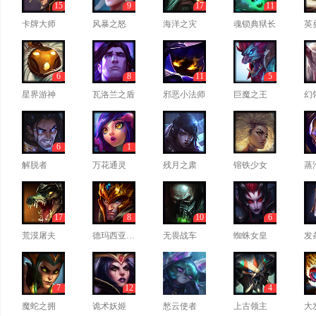
15
9
17
11
卡牌大师
风暴之怒
海洋之灾
魂锁典狱长
英
6
8
11
5
星界游神
瓦洛兰之盾
邪恶小法师
巨魔之王
幻
6
1
解脱者
万花通灵
残月之肃
镕铁少女
蒸
17
8
10
6
荒漠屠夫
德玛西亚皇子
无畏战车
蜘蛛女皇
发
7
12
4
魔蛇之拥
诡术妖姬
愁云使者
上古领主
大