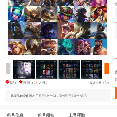
〈
〉
举报
收藏
（
23
人气
）
最近出租：3次
此商品信息由网友手机号18***73，身份证号431***发布
租号信息
租号须知
上号帮助