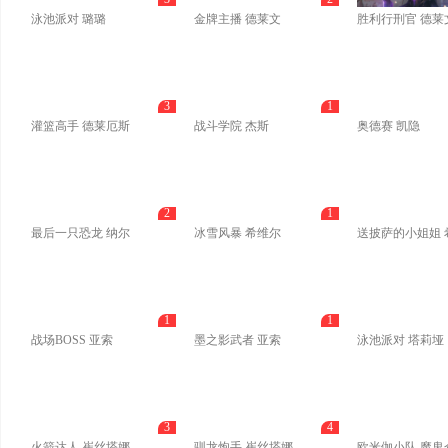
泳池派对 璐璐
金牌主播 德莱文
胜利行刑官 德莱
3
1
灌篮高手 德莱厄斯
战斗学院 杰斯
奥德赛 凯隐
2
1
最后一只恐龙 纳尔
冰雪风暴 希维尔
送披萨的小姐姐 
1
1
战场BOSS 亚索
墨之影武者 亚索
泳池派对 塔莉垭
3
4
火箭达人 崔丝塔娜
驯龙炮手 崔丝塔娜
欧米伽小队 魔鬼