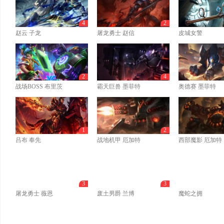
4
2
赵云 子龙
屠龙勇士 赵信
皮城女警
2
4
战场BOSS 布里茨
霸天巨兽 墨菲特
奥德赛 墨菲特
1
2
吕布 奉先
战地机甲 厄加特
西部魔影 厄加特
3
3
屠龙勇士 薇恩
废土男爵 兰博
魔蛇之拥