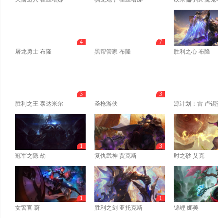
4
7
屠龙勇士 布隆
黑帮管家 布隆
胜利之心 布隆
3
3
胜利之王 泰达米尔
圣枪游侠
源计划：雷 卢锡
1
3
冠军之隐 劫
复仇武神 贾克斯
时之砂 艾克
1
1
女警官 蔚
胜利之剑 亚托克斯
锦鲤 娜美