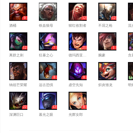
9
12
12
酒桶
铁血狼母
猩红收割者
不屈之枪
流
12
7
21
1
离群之刺
狂暴之心
德玛西亚之力
腕豪
含
8
8
纳祖芒荣耀
远古恐惧
虚空先知
炽炎雏龙
明
22
12
8
深渊巨口
暮光之眼
光辉女郎