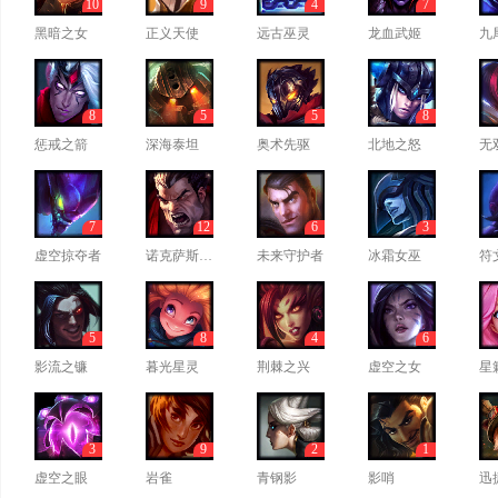
10
9
4
7
黑暗之女
正义天使
远古巫灵
龙血武姬
九
8
5
5
8
惩戒之箭
深海泰坦
奥术先驱
北地之怒
无
7
12
6
3
虚空掠夺者
诺克萨斯之手
未来守护者
冰霜女巫
符
5
8
4
6
影流之镰
暮光星灵
荆棘之兴
虚空之女
星
3
9
2
1
虚空之眼
岩雀
青钢影
影哨
迅