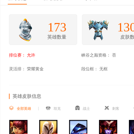
173
13
英雄数量
皮肤
排位赛：
允许
峡谷之巅资格：
否
灵活排：
荣耀黄金
段位框：
无框
英雄皮肤信息
全部英雄
坦克
战士
刺客