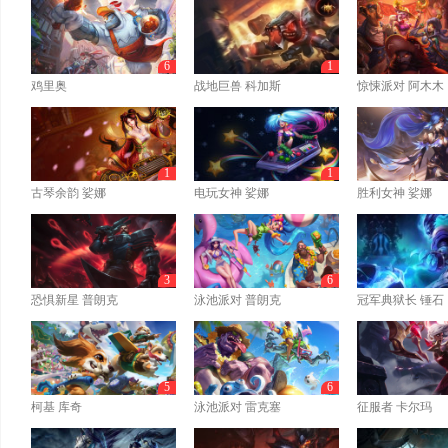
6
1
鸡里奥
战地巨兽 科加斯
惊悚派对 阿木木
1
1
古琴余韵 娑娜
电玩女神 娑娜
胜利女神 娑娜
3
6
恐惧新星 普朗克
泳池派对 普朗克
冠军典狱长 锤石
5
6
柯基 库奇
泳池派对 雷克塞
征服者 卡尔玛