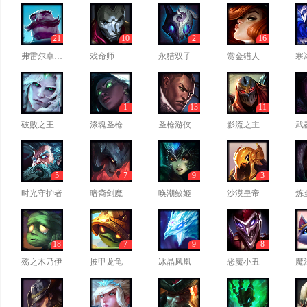
21
10
2
16
弗雷尔卓德之心
戏命师
永猎双子
赏金猎人
寒
1
13
11
破败之王
涤魂圣枪
圣枪游侠
影流之主
武
5
7
9
3
时光守护者
暗裔剑魔
唤潮鲛姬
沙漠皇帝
炼
18
7
9
8
殇之木乃伊
披甲龙龟
冰晶凤凰
恶魔小丑
魔