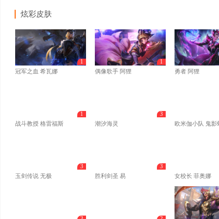
炫彩皮肤
1
1
冠军之血 希瓦娜
偶像歌手 阿狸
勇者 阿狸
1
3
战斗教授 格雷福斯
潮汐海灵
欧米伽小队 鬼影
3
3
玉剑传说 无极
胜利剑圣 易
女校长 菲奥娜
3
2