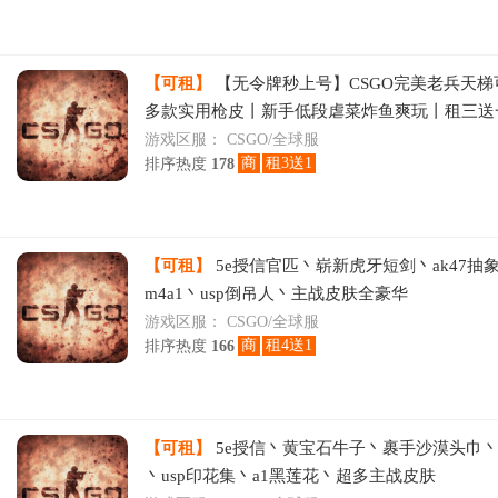
【可租】
【无令牌秒上号】CSGO完美老兵天梯
多款实用枪皮丨新手低段虐菜炸鱼爽玩丨租三送
下线
游戏区服：
CSGO/全球服
商
租3送1
排序热度
178
【可租】
5e授信官匹丶崭新虎牙短剑丶ak47抽
m4a1丶usp倒吊人丶主战皮肤全豪华
游戏区服：
CSGO/全球服
商
租4送1
排序热度
166
【可租】
5e授信丶黄宝石牛子丶裹手沙漠头巾丶
丶usp印花集丶a1黑莲花丶超多主战皮肤