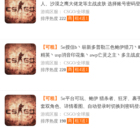
人、沙漠之鹰大佬龙等主战皮肤 选择账号密码
动登录时关闭输入法
游戏区服：
CSGO/全球服
商
租4送1
排序热度
222
【可租】
5e授信b丶崭新多普勒三色鲍伊猎刀丶
精英丶usp消音印花集丶awp亡灵之主丶多主战
游戏区服：
CSGO/全球服
商
租4送1
排序热度
220
【可租】
5e平台可玩、鲍伊 猎杀者、狂牙、裹
套双角色、详情看图、自动登录时切换到密码登
录时请关闭输入法登录
游戏区服：
CSGO/全球服
商
租3送1
排序热度
190