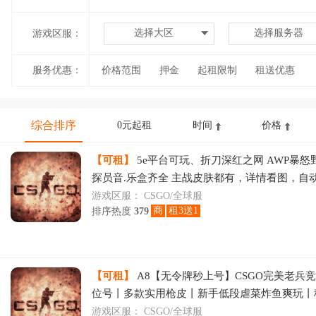
选择大区
选择服务器
游戏区服：
服务优惠：
价格范围
押金
起租限制
租送优惠
综合排序
0元起租
时间
价格
【可租】
5e平台可玩、折刀深红之网 AWP暴怒
探员音.乐盒齐全 主战皮肤都有，详情看图，自
到密码登录！！！登录时关闭输入法！
游戏区服：
CSGO/全球服
商
租3送1
排序热度
379
【可租】
A8【无令牌秒上号】CSGO完美老兵
位号丨多款实用枪皮丨新手低段虐菜炸鱼爽玩丨
到时不下线
游戏区服：
CSGO/全球服