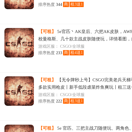
商
租3送1
排序热度
344
【可租】
5e官匹丶AK皇后、六把AK皮肤，AW
校曼格斯、几十款主战皮肤随便玩，详情看图，
选择账号密码登录！！！自动登录时关闭输入法
游戏区服：
CSGO/全球服
商
租4送1
排序热度
233
【可租】
【无令牌秒上号】CSGO完美老兵天梯
多款实用枪皮丨新手低段虐菜炸鱼爽玩丨租三送
下
游戏区服：
CSGO/全球服
商
租3送1
排序热度
222
【可租】
5e 官匹、三把主战刀随便玩、两角色