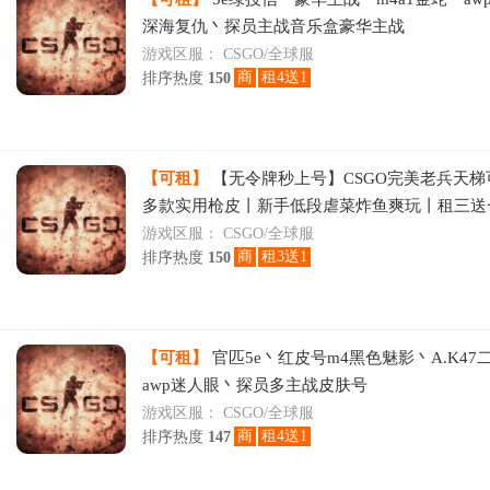
深海复仇丶探员主战音乐盒豪华主战
游戏区服：
CSGO/全球服
商
租4送1
排序热度
150
【可租】
【无令牌秒上号】CSGO完美老兵天梯
多款实用枪皮丨新手低段虐菜炸鱼爽玩丨租三送
下线
游戏区服：
CSGO/全球服
商
租3送1
排序热度
150
【可租】
官匹5e丶红皮号m4黑色魅影丶A.K47
awp迷人眼丶探员多主战皮肤号
游戏区服：
CSGO/全球服
商
租4送1
排序热度
147