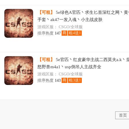
【可租】
5e绿色A官匹丶求生匕首深红之网丶
手套丶ak47一发入魂丶小主战皮肤
游戏区服：
CSGO/全球服
商
租4送1
排序热度
147
【可租】
5e官匹丶红皮豪华主战二西莫夫a.k丶
怒野兽m4a1丶usp倒吊人主战齐全
游戏区服：
CSGO/全球服
商
租3送1
排序热度
143
首页