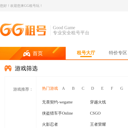
您好！欢迎您来GG租号玩！
Good Game
专业安全租号平台
租号大厅
特价专区
首页
游戏筛选
热门游戏
A
B
C
D
E
F
G
游戏推荐：
无畏契约-wegame
穿越火线
侠盗猎车手Online
CSGO
火影忍者
王者荣耀