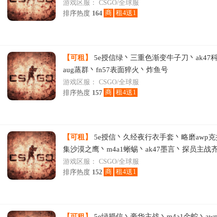
游戏区服：
CSGO/全球服
商
租4送1
排序热度
164
【可租】
5e授信绿丶三重色渐变牛子刀丶ak47
aug蒸群丶fn57表面猝火丶炸鱼号
游戏区服：
CSGO/全球服
商
租4送1
排序热度
157
【可租】
5e授信丶久经夜行衣手套丶略磨awp
集沙漠之鹰丶m4a1蜥蜴丶ak47墨言丶探员主战
游戏区服：
CSGO/全球服
商
租4送1
排序热度
152
【可租】
5e绿授信丶豪华主战丶m4a1金蛇丶awp