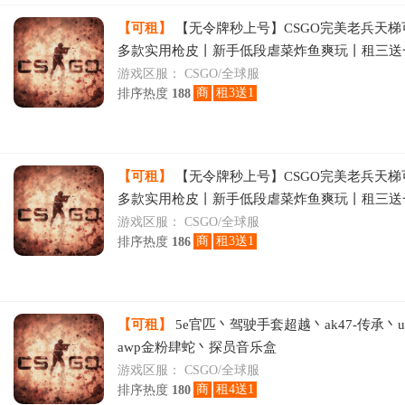
【可租】
【无令牌秒上号】CSGO完美老兵天梯
多款实用枪皮丨新手低段虐菜炸鱼爽玩丨租三送
下线
游戏区服：
CSGO/全球服
商
租3送1
排序热度
188
【可租】
【无令牌秒上号】CSGO完美老兵天梯
多款实用枪皮丨新手低段虐菜炸鱼爽玩丨租三送
下
游戏区服：
CSGO/全球服
商
租3送1
排序热度
186
【可租】
5e官匹丶驾驶手套超越丶ak47-传承丶
awp金粉肆蛇丶探员音乐盒
游戏区服：
CSGO/全球服
商
租4送1
排序热度
180