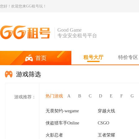
您好！欢迎您来GG租号玩！
Good Game
专业安全租号平台
租号大厅
特价专区
首页
游戏筛选
热门游戏
A
B
C
D
E
F
G
游戏推荐：
无畏契约-wegame
穿越火线
侠盗猎车手Online
CSGO
火影忍者
王者荣耀