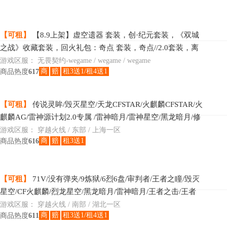
【可租】
【8.9上架】虚空遗器 套装，创·纪元套装，《双城
之战》收藏套装，回火礼包：奇点 套装，奇点//2.0套装，离
子武器//2.0 套装，英雄之选 套装，5周年//公测重制版 礼
游戏区服：
无畏契约-wegame / wegame / wegame
商
赔
租3送1/租4送1
商品热度
617
包，偃月苍龙 狂徒，千灵华绽 幻影，夜刃诡镰，VCT25 x
BLG 标配，镭切，定海神珍，落英飞旋
【可租】
传说灵眸/毁灭星空/天龙CFSTAR/火麒麟CFSTAR/火
麒麟AG/雷神源计划2.0专属 /雷神暗月/雷神星空/黑龙暗月/修
罗CFSTAR/M200-幻神
游戏区服：
穿越火线 / 东部 / 上海一区
商
赔
租3送1
商品热度
616
【可租】
71V/没有弹夹/9炼狱/6烈6盘/审判者/王者之瞳/毁灭
星空/CF火麒麟/烈龙星空/黑龙暗月/雷神暗月/王者之击/王者
之刺/王者之魂/王者之怒/王者之心/审判
游戏区服：
穿越火线 / 南部 / 湖北一区
商
赔
租3送1/租4送1
商品热度
611