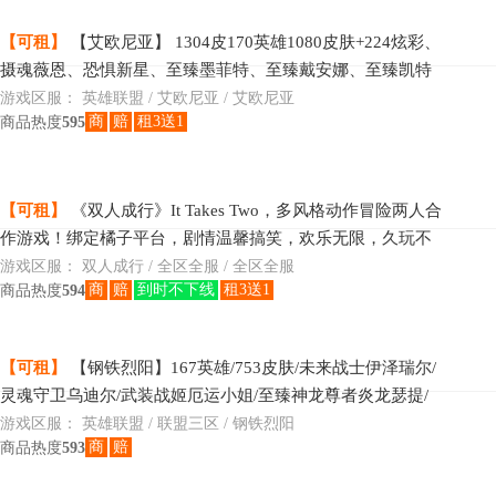
【可租】
【艾欧尼亚】 1304皮170英雄1080皮肤+224炫彩、
摄魂薇恩、恐惧新星、至臻墨菲特、至臻戴安娜、至臻凯特
琳、至臻潘森、至臻迦娜、至臻萨勒芬妮、至臻凯隐、
游戏区服：
英雄联盟 / 艾欧尼亚 / 艾欧尼亚
商
赔
租3送1
商品热度
595
【可租】
《双人成行》It Takes Two，多风格动作冒险两人合
作游戏！绑定橘子平台，剧情温馨搞笑，欢乐无限，久玩不
腻！
游戏区服：
双人成行 / 全区全服 / 全区全服
商
赔
到时不下线
租3送1
商品热度
594
【可租】
【钢铁烈阳】167英雄/753皮肤/未来战士伊泽瑞尔/
灵魂守卫乌迪尔/武装战姬厄运小姐/至臻神龙尊者炎龙瑟提/
至臻源计划逆流塞拉斯/至臻未来战士锤石/至臻真实伤
游戏区服：
英雄联盟 / 联盟三区 / 钢铁烈阳
商
赔
商品热度
593