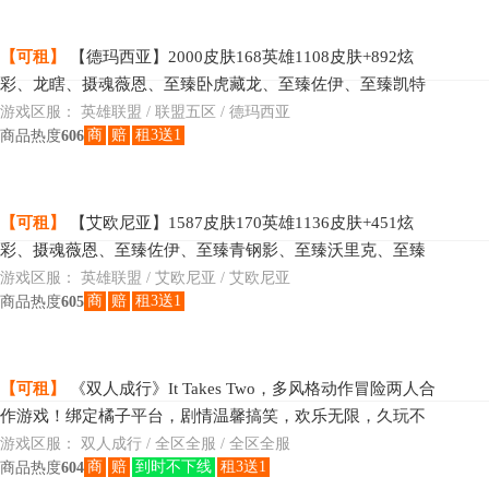
【可租】
【德玛西亚】2000皮肤168英雄1108皮肤+892炫
彩、龙瞎、摄魂薇恩、至臻卧虎藏龙、至臻佐伊、至臻凯特
琳、星守塔利亚、至臻迦娜、至臻萨勒芬妮、至臻凯隐、至
游戏区服：
英雄联盟 / 联盟五区 / 德玛西亚
商
赔
租3送1
商品热度
606
【可租】
【艾欧尼亚】1587皮肤170英雄1136皮肤+451炫
彩、摄魂薇恩、至臻佐伊、至臻青钢影、至臻沃里克、至臻
派克、至臻潘森、至臻菲奥娜、至臻迦娜、至臻凯隐、至臻
游戏区服：
英雄联盟 / 艾欧尼亚 / 艾欧尼亚
商
赔
租3送1
商品热度
605
【可租】
《双人成行》It Takes Two，多风格动作冒险两人合
作游戏！绑定橘子平台，剧情温馨搞笑，欢乐无限，久玩不
腻！
游戏区服：
双人成行 / 全区全服 / 全区全服
商
赔
到时不下线
租3送1
商品热度
604