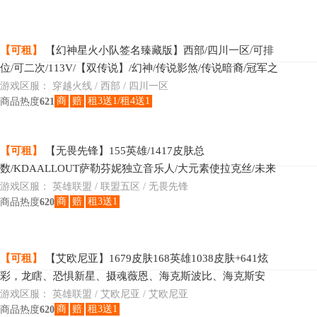
【可租】
【幻神星火小队签名臻藏版】西部/四川一区/可排
位/可二次/113V/【双传说】/幻神/传说影煞/传说暗裔/冠军之
刃*2/王者星神/王者星霆/炽芒蝶刃*2/白虎/
游戏区服：
穿越火线 / 西部 / 四川一区
商
赔
租3送1/租4送1
商品热度
621
【可租】
【无畏先锋】155英雄/1417皮肤总
数/KDAALLOUT萨勒芬妮独立音乐人/大元素使拉克丝/未来
战士伊泽瑞尔/灵魂守卫乌迪尔/DJ娑娜/灰烬骑士派克/灰烬杀
游戏区服：
英雄联盟 / 联盟五区 / 无畏先锋
商
赔
租3送1
商品热度
620
【可租】
【艾欧尼亚】1679皮肤168英雄1038皮肤+641炫
彩，龙瞎、恐惧新星、摄魂薇恩、海克斯波比、海克斯安
妮、海克斯牛头、海克斯阿木木、暗星科加斯、海克斯皇
游戏区服：
英雄联盟 / 艾欧尼亚 / 艾欧尼亚
商
赔
租3送1
商品热度
620
子、