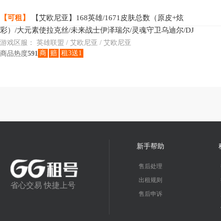
【可租】
【艾欧尼亚】168英雄/1671皮肤总数（原皮+炫
彩）/大元素使拉克丝/未来战士伊泽瑞尔/灵魂守卫乌迪尔/DJ
娑娜/武装战姬厄运小姐/至臻心之钢永恩/至臻斗魂觉
游戏区服：
英雄联盟 / 艾欧尼亚 / 艾欧尼亚
商
赔
租3送1
商品热度
591
新手帮助
售后处理
出租规则
省心交易 快捷上号
售后申诉