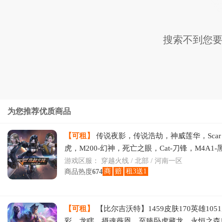
搜索不到您要
为您推荐优质商品
【可租】
传说夜影，传说浩劫，神威莲华，Scar Li
虎，M200-幻神，死亡之眼，Cat-刀锋，M4A1
逊-烈龙*6，COP-白鲨，沙鹰-修罗
游戏区服：
穿越火线 / 北部 / 河南一区
商
赔
租3送1
商品热度
674
【可租】
【比尔吉沃特】1459皮肤170英雄1051
彩、龙瞎、摄魂薇恩、至臻卧虎藏龙、永恒之森