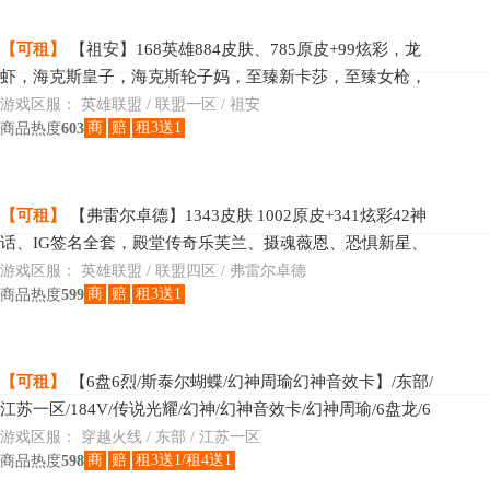
【可租】
【祖安】168英雄884皮肤、785原皮+99炫彩，龙
虾，海克斯皇子，海克斯轮子妈，至臻新卡莎，至臻女枪，
至臻盖伦，至臻剑魔，至臻瑞文，至臻刀妹，哥特萝莉安
游戏区服：
英雄联盟 / 联盟一区 / 祖安
商
赔
租3送1
商品热度
603
妮，
【可租】
【弗雷尔卓德】1343皮肤 1002原皮+341炫彩42神
话、IG签名全套，殿堂传奇乐芙兰、摄魂薇恩、恐惧新星、
水晶掠夺者、水晶圣骑塔利亚、水晶圣骑蕾欧娜、水晶
游戏区服：
英雄联盟 / 联盟四区 / 弗雷尔卓德
商
赔
租3送1
商品热度
599
【可租】
【6盘6烈/斯泰尔蝴蝶/幻神周瑜幻神音效卡】/东部/
江苏一区/184V/传说光耀/幻神/幻神音效卡/幻神周瑜/6盘龙/6
烈龙/斯泰尔蝴蝶/雷霆套/COP雷霆/Q
游戏区服：
穿越火线 / 东部 / 江苏一区
商
赔
租3送1/租4送1
商品热度
598