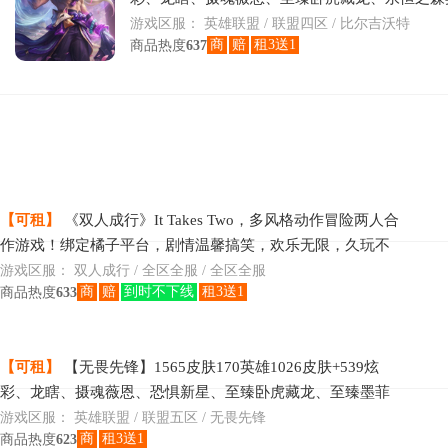
墨菲特、至臻佐伊、至臻萨科、至臻萨勒芬妮、
游戏区服：
英雄联盟 / 联盟四区 / 比尔吉沃特
商
赔
租3送1
商品热度
637
【可租】
《双人成行》It Takes Two，多风格动作冒险两人合
作游戏！绑定橘子平台，剧情温馨搞笑，欢乐无限，久玩不
腻！
游戏区服：
双人成行 / 全区全服 / 全区全服
商
赔
到时不下线
租3送1
商品热度
633
【可租】
【无畏先锋】1565皮肤170英雄1026皮肤+539炫
彩、龙瞎、摄魂薇恩、恐惧新星、至臻卧虎藏龙、至臻墨菲
特、至臻凯特琳、至臻迦娜、至臻提莫、至臻EZ、至臻厄
游戏区服：
英雄联盟 / 联盟五区 / 无畏先锋
商
租3送1
商品热度
623