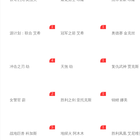
1
1
源计划：联合 艾希
冠军之箭 艾希
奥德赛 金克丝
4
1
冲击之刃 劫
天煞 劫
复仇武神 贾克斯
2
1
女警官 蔚
胜利之剑 亚托克斯
锦鲤 娜美
5
1
战地巨兽 科加斯
地狱火 阿木木
胜利凤凰 艾尼维