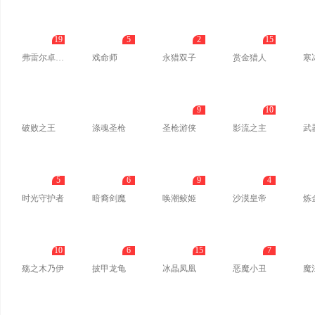
19
5
2
15
弗雷尔卓德之心
戏命师
永猎双子
赏金猎人
寒
9
10
破败之王
涤魂圣枪
圣枪游侠
影流之主
武
5
6
9
4
时光守护者
暗裔剑魔
唤潮鲛姬
沙漠皇帝
炼
10
6
15
7
殇之木乃伊
披甲龙龟
冰晶凤凰
恶魔小丑
魔