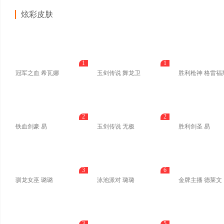
炫彩皮肤
1
1
冠军之血 希瓦娜
玉剑传说 舞龙卫
胜利枪神 格雷福
2
2
铁血剑豪 易
玉剑传说 无极
胜利剑圣 易
3
6
驯龙女巫 璐璐
泳池派对 璐璐
金牌主播 德莱文
3
5