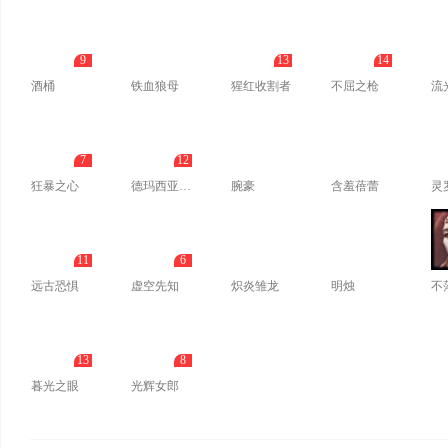
9
13
14
酒桶
铁血狼母
猩红收割者
不屈之枪
流
7
12
狂暴之心
德玛西亚之力
腕豪
含羞蓓蕾
灵
11
6
远古恐惧
虚空先知
炽炎雏龙
明烛
不
13
8
暮光之眼
光辉女郎