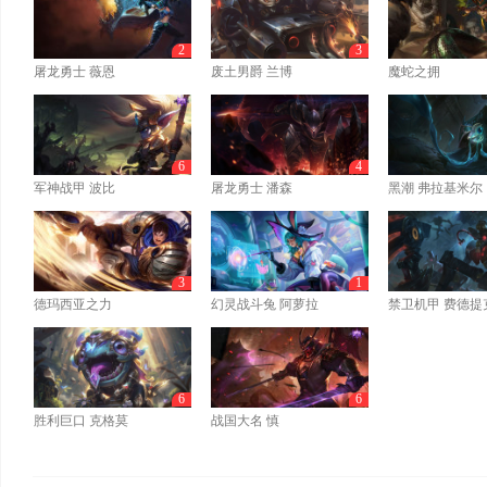
2
3
屠龙勇士 薇恩
废土男爵 兰博
魔蛇之拥
6
4
军神战甲 波比
屠龙勇士 潘森
黑潮 弗拉基米尔
3
1
德玛西亚之力
幻灵战斗兔 阿萝拉
禁卫机甲 费德提
6
6
胜利巨口 克格莫
战国大名 慎