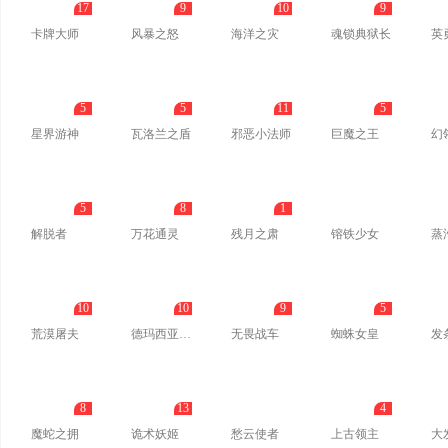
17
9
10
9
卡牌大师
风暴之怒
海洋之灾
魂锁典狱长
英
5
5
11
5
星界游神
瓦洛兰之盾
邪恶小法师
巨魔之王
幻
5
8
1
解脱者
万花通灵
残月之肃
镕铁少女
蒸
10
10
9
5
荒漠屠夫
德玛西亚皇子
无畏战车
蜘蛛女皇
发
8
13
4
魔蛇之拥
诡术妖姬
愁云使者
上古领主
大