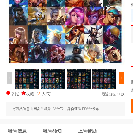
〈
〉
举报
收藏
（
8
人气
）
最近出租：0次
此商品信息由网友手机号13***72，身份证号130***发布
租号信息
租号须知
上号帮助