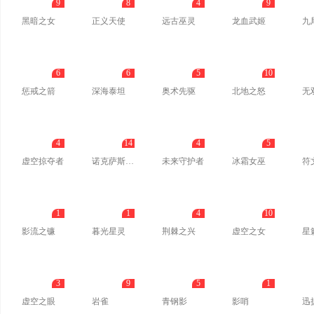
9
8
4
9
黑暗之女
正义天使
远古巫灵
龙血武姬
九
6
6
5
10
惩戒之箭
深海泰坦
奥术先驱
北地之怒
无
4
14
4
5
虚空掠夺者
诺克萨斯之手
未来守护者
冰霜女巫
符
1
1
4
10
影流之镰
暮光星灵
荆棘之兴
虚空之女
星
3
9
5
1
虚空之眼
岩雀
青钢影
影哨
迅