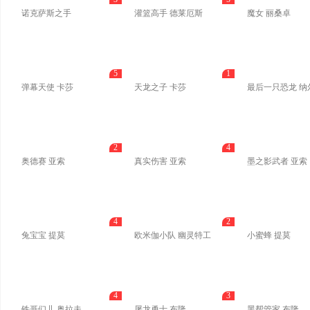
诺克萨斯之手
灌篮高手 德莱厄斯
魔女 丽桑卓
5
1
弹幕天使 卡莎
天龙之子 卡莎
最后一只恐龙 纳
2
4
奥德赛 亚索
真实伤害 亚索
墨之影武者 亚索
4
2
兔宝宝 提莫
欧米伽小队 幽灵特工
小蜜蜂 提莫
4
3
铁哥们儿 奥拉夫
屠龙勇士 布隆
黑帮管家 布隆