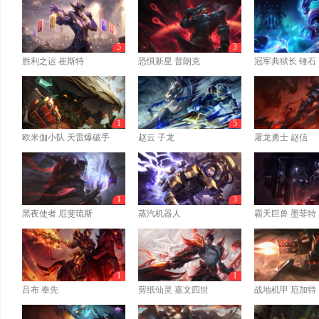
5
3
胜利之运 崔斯特
恐惧新星 普朗克
冠军典狱长 锤石
1
5
欧米伽小队 天雷爆破手
赵云 子龙
屠龙勇士 赵信
1
3
黑夜使者 厄斐琉斯
蒸汽机器人
霸天巨兽 墨菲特
1
1
吕布 奉先
剪纸仙灵 嘉文四世
战地机甲 厄加特