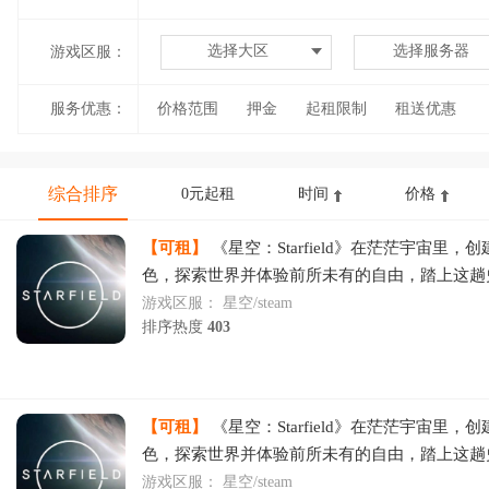
选择大区
选择服务器
游戏区服：
服务优惠：
价格范围
押金
起租限制
租送优惠
综合排序
0元起租
时间
价格
【可租】
《星空：Starfield》在茫茫宇宙里，
色，探索世界并体验前所未有的自由，踏上这趟
程，发掘人类文明的终极奥秘。
游戏区服：
星空/steam
排序热度
403
【可租】
《星空：Starfield》在茫茫宇宙里，
色，探索世界并体验前所未有的自由，踏上这趟
程，发掘人类文明的终极奥秘。
游戏区服：
星空/steam