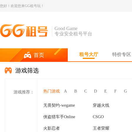
您好！欢迎您来GG租号玩！
Good Game
专业安全租号平台
租号大厅
特价专区
首页
游戏筛选
热门游戏
A
B
C
D
E
F
G
游戏推荐：
无畏契约-wegame
穿越火线
侠盗猎车手Online
CSGO
火影忍者
王者荣耀