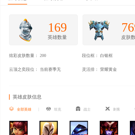
169
76
英雄数量
皮肤
炫彩皮肤数量：
200
段位框：
白银框
云顶之奕段位：
当前赛季无
灵活排：
荣耀黄金
英雄皮肤信息
全部英雄
坦克
战士
刺客