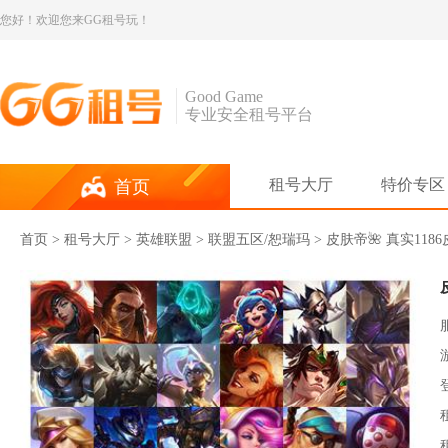
您好！欢迎您来GG租号玩！
Good Game
专业安全租号平台
租号大厅
特价专区
首页
首页
>
租号大厅
>
英雄联盟
> 联盟五区/恕瑞玛 > 皮肤帝🌺 真实1