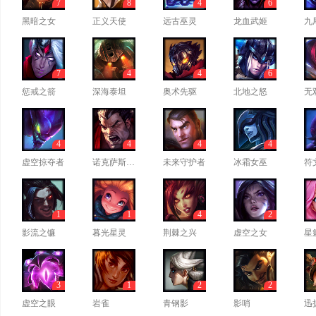
7
8
4
6
黑暗之女
正义天使
远古巫灵
龙血武姬
九
7
4
4
6
惩戒之箭
深海泰坦
奥术先驱
北地之怒
无
4
4
4
4
虚空掠夺者
诺克萨斯之手
未来守护者
冰霜女巫
符
1
1
4
2
影流之镰
暮光星灵
荆棘之兴
虚空之女
星
3
1
2
2
虚空之眼
岩雀
青钢影
影哨
迅