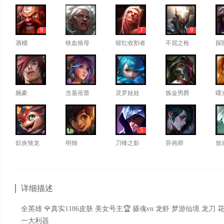
9
7
9
酒桶
铁血狼母
猩红收割者
不屈之枪
探
腕豪
含羞蓓蕾
灵罗娃娃
炼金男爵
曙
5
炽炎雏龙
明烛
刀锋之影
异画师
放
详细描述
全英雄 🌹真实1186皮肤 美女号主🏆 摄魂vn 龙虾 梦游仙境
一大利器