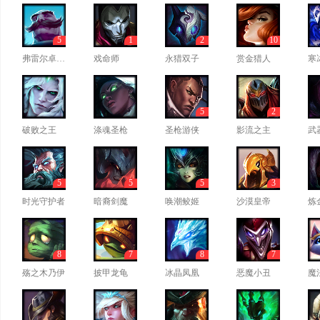
5
1
2
10
弗雷尔卓德之心
戏命师
永猎双子
赏金猎人
寒
5
2
破败之王
涤魂圣枪
圣枪游侠
影流之主
武
5
5
5
3
时光守护者
暗裔剑魔
唤潮鲛姬
沙漠皇帝
炼
8
7
8
7
殇之木乃伊
披甲龙龟
冰晶凤凰
恶魔小丑
魔