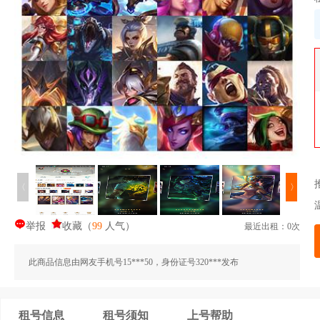
〈
〉
举报
收藏
（
99
人气
）
最近出租：0次
此商品信息由网友手机号15***50，身份证号320***发布
租号信息
租号须知
上号帮助