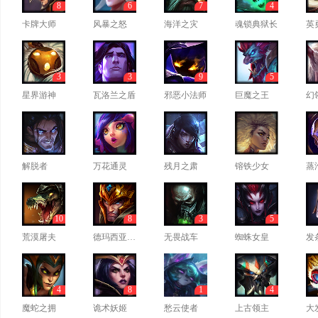
8
6
7
4
卡牌大师
风暴之怒
海洋之灾
魂锁典狱长
英
3
3
9
5
星界游神
瓦洛兰之盾
邪恶小法师
巨魔之王
幻
解脱者
万花通灵
残月之肃
镕铁少女
蒸
10
8
3
5
荒漠屠夫
德玛西亚皇子
无畏战车
蜘蛛女皇
发
4
8
1
4
魔蛇之拥
诡术妖姬
愁云使者
上古领主
大