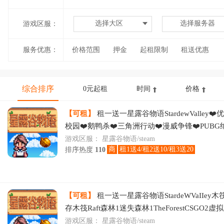
选择大区
选择服务器
游戏区服：
服务优惠：
价格范围
押金
起租限制
租送优惠
综合排序
0元起租
时间
价格
【可租】
租一送一星露谷物语StardewValley❤
校园❤️鹅鸭杀❤️三角洲行动❤️漫威争锋❤️PUB
❤️反恐精英❤️CS2❤️CSGO❤
游戏区服：
星露谷物语/steam
商
租1送4/租2送10/租3送20
排序热度
110
【可租】
租一送一️星露谷物语StardeWVaIIe
存木筏Raft森林1迷失森林1TheForestCSGO2
全DLCCS2CSGO
游戏区服：
星露谷物语/steam