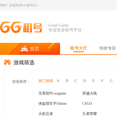
您好！欢迎您来GG租号玩！
Good Game
专业安全租号平台
租号大厅
特价专区
首页
游戏筛选
热门游戏
A
B
C
D
E
F
G
游戏推荐：
无畏契约-wegame
穿越火线
侠盗猎车手Online
CSGO
火影忍者
王者荣耀