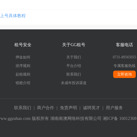
游上号具体教程
租号安全
关于GG租号
客服电话
押金如何
关于我们
0731-89565055
排序规则
平台介绍
专属客服热线
起租规则
联系我们
立即咨询
错赔介绍
未成年投诉渠道
联系我们
|
商户合作
|
免责声明
|
诚聘英才
|
用户服务
019- www.ggzuhao.com 版权所有 湖南南澳网络科技有限公司
湘ICP备 1601236