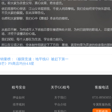
一周销量榜：《极限竞速：地平线6》被赶下第一
锋芒》PS商店均分4.8星
租号安全
关于GG租号
客服电话
押金如何
关于我们
0731-89565055
排序规则
平台介绍
专属客服热线
起租规则
联系我们
立即咨询