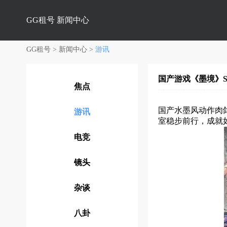
GG租号
新闻中心
GG租号
>
新闻中心
>
游讯
国产游戏《墨境》St
焦点
国产水墨风动作肉鸽
游讯
室稳步前行，成就如
电竞
镜头
杂谈
八卦