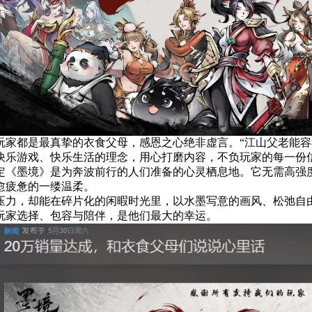
玩家都是最真挚的衣食父母，感恩之心绝非虚言。“江山父老能容
快乐游戏、快乐生活的理念，用心打磨内容，不负玩家的每一份
定《墨境》是为奔波前行的人们准备的心灵栖息地。它无需高强
愈疲惫的一缕温柔。
压力，却能在碎片化的闲暇时光里，以水墨写意的画风、松弛自
玩家选择、包容与陪伴，是他们最大的幸运。