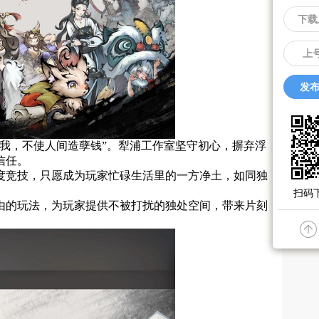
下载
上
发布
我，不使人间造孽钱”。犁浦工作室坚守初心，摒弃浮
信任。
度竞技，只愿成为玩家忙碌生活里的一方净土，如同独
扫码下
由的玩法，为玩家提供不被打扰的独处空间，带来片刻