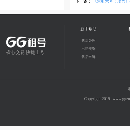
下一篇：
《彩虹六号：攻势》
新手帮助
售后处理
出租规则
省心交易 快捷上号
售后申诉
Copyright 2019- w