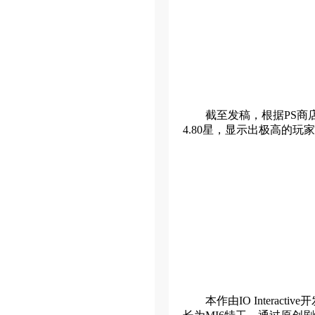
截至发稿，根据PS商店官
4.80星，显示出极高的玩
本作由IO Interact