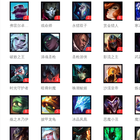
2
1
2
8
弗雷尔卓德之心
戏命师
永猎双子
赏金猎人
寒
3
3
破败之王
涤魂圣枪
圣枪游侠
影流之主
武
6
4
5
3
时光守护者
暗裔剑魔
唤潮鲛姬
沙漠皇帝
炼
8
5
9
7
殇之木乃伊
披甲龙龟
冰晶凤凰
恶魔小丑
魔