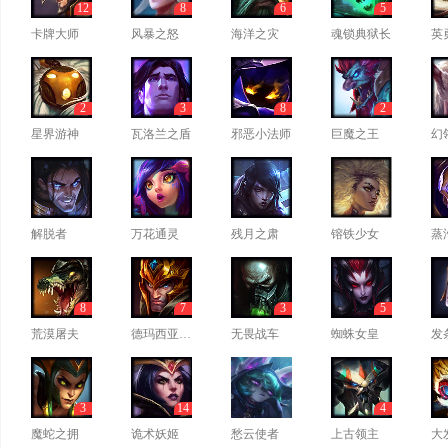
12
8
6
5
卡牌大师
风暴之怒
海洋之灾
魂锁典狱长
英
2
3
8
2
星界游神
瓦洛兰之盾
邪恶小法师
巨魔之王
幻
解脱者
万花通灵
残月之肃
镕铁少女
蒸
8
7
3
5
荒漠屠夫
德玛西亚皇子
无畏战车
蜘蛛女皇
发
3
14
4
魔蛇之拥
诡术妖姬
愁云使者
上古领主
大