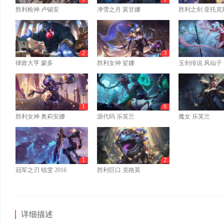
胜利枪神 卢锡安
净雪之月 莫甘娜
胜利之剑 亚托克
2
3
律政大亨 蒙多
胜利女神 娑娜
玉剑传说 风仙子
1
6
胜利女神 奥莉安娜
源代码 乐芙兰
魔女 乐芙兰
1
2
冠军之刃 锐雯 2016
胜利巨口 克格莫
详细描述