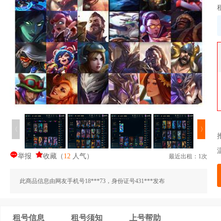
〈
〉
举报
收藏
（
12
人气
）
最近出租：1次
此商品信息由网友手机号18***73，身份证号431***发布
租号信息
租号须知
上号帮助