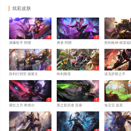
炫彩皮肤
4
1
偶像歌手 阿狸
勇者 阿狸
胜利枪神 格雷福
3
1
胜利行刑官 德莱文
哞利斯塔
诺克萨斯之手
2
1
腥红之月 希维尔
墨之影武者 亚索
兔宝宝 提莫
1
1