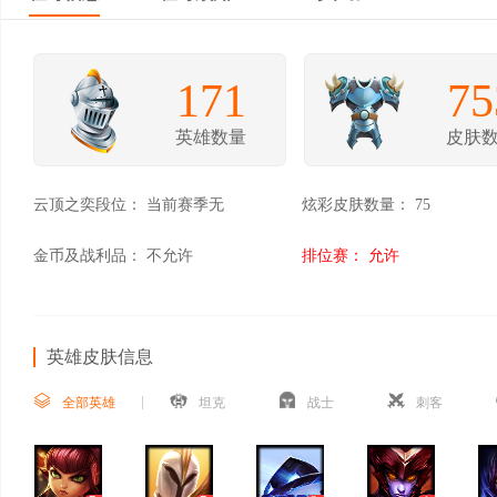
171
75
英雄数量
皮肤
云顶之奕段位：
当前赛季无
炫彩皮肤数量：
75
金币及战利品：
不允许
排位赛：
允许
英雄皮肤信息
全部英雄
坦克
战士
刺客