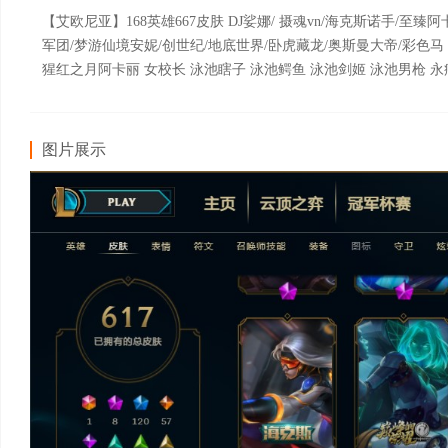
【艾欧尼亚】168英雄667皮肤 DJ娑娜/ 摄魂vn/海克斯诺手/至
军团/梦游仙境安妮/创世纪/地底世界/卧虎藏龙/奥斯曼大帝/彩色马
猩红之月阿卡丽 女校长 泳池瞎子 泳池鳄鱼 泳池剑姬 泳池男枪 永
图片展示