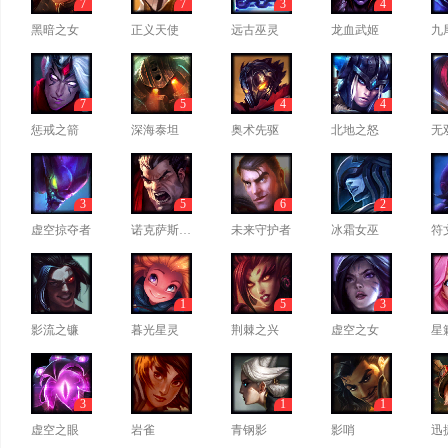
7
7
3
4
黑暗之女
正义天使
远古巫灵
龙血武姬
九
7
5
4
4
惩戒之箭
深海泰坦
奥术先驱
北地之怒
无
3
5
6
2
虚空掠夺者
诺克萨斯之手
未来守护者
冰霜女巫
符
1
5
3
影流之镰
暮光星灵
荆棘之兴
虚空之女
星
3
1
1
虚空之眼
岩雀
青钢影
影哨
迅