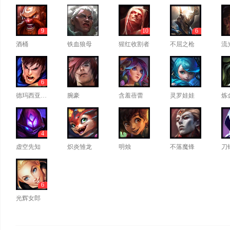
9
10
6
酒桶
铁血狼母
猩红收割者
不屈之枪
流
6
德玛西亚之力
腕豪
含羞蓓蕾
灵罗娃娃
炼
4
虚空先知
炽炎雏龙
明烛
不落魔锋
刀
6
光辉女郎