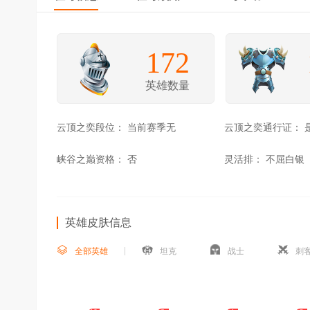
172
英雄数量
云顶之奕段位：
当前赛季无
云顶之奕通行证：
峡谷之巅资格：
否
灵活排：
不屈白银
英雄皮肤信息
全部英雄
坦克
战士
刺