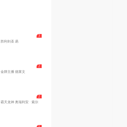
3
胜利剑圣 易
2
金牌主播 德莱文
2
霸天龙神 奥瑞利安 · 索尔
1