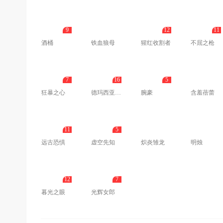
9
12
11
酒桶
铁血狼母
猩红收割者
不屈之枪
7
16
5
狂暴之心
德玛西亚之力
腕豪
含羞蓓蕾
11
5
远古恐惧
虚空先知
炽炎雏龙
明烛
12
7
暮光之眼
光辉女郎