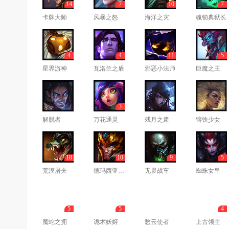
14
7
10
7
卡牌大师
风暴之怒
海洋之灾
魂锁典狱长
4
4
11
5
星界游神
瓦洛兰之盾
邪恶小法师
巨魔之王
3
解脱者
万花通灵
残月之肃
镕铁少女
18
10
9
5
荒漠屠夫
德玛西亚皇子
无畏战车
蜘蛛女皇
5
5
4
魔蛇之拥
诡术妖姬
愁云使者
上古领主