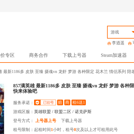
游戏
李逍遥
特价专区
商务合作
下载上号器
Steam加速器
英雄 最新1186多 皮肤 至臻 摄魂vn 龙虾 梦游 各种限定 花木兰 情侣系列
857满英雄 最新1186多 皮肤 至臻 摄魂vn 龙虾 梦游 
快来体验吧
赔
商
租6送1
服务承诺：
游戏区服：
英雄联盟 / 联盟二区 / 诺克萨斯
登号方式：
上号器上号
下载上号器
租号限制：起租时间
1
小时，租号
0
次及以上才可租用此号