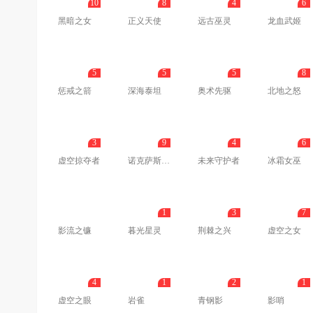
10
8
4
6
黑暗之女
正义天使
远古巫灵
龙血武姬
5
5
5
8
惩戒之箭
深海泰坦
奥术先驱
北地之怒
3
9
4
6
虚空掠夺者
诺克萨斯之手
未来守护者
冰霜女巫
1
3
7
影流之镰
暮光星灵
荆棘之兴
虚空之女
4
1
2
1
虚空之眼
岩雀
青钢影
影哨