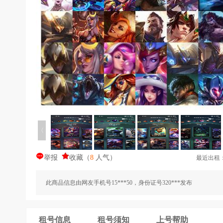
〈
举报
收藏
（
8
人气
）
最近出租
此商品信息由网友手机号15***50，身份证号320***发布
租号信息
租号须知
上号帮助