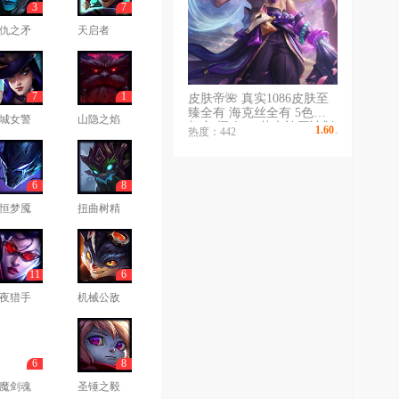
3
7
仇之矛
天启者
7
1
皮肤帝🌺 真实1086皮肤至
臻全有 海克丝全有 5色龙
城女警
山隐之焰
虾齐 摄魂VN花木兰原计划
1.60
热度：442
￥
/时
电玩情人节
6
8
恒梦魇
扭曲树精
11
6
夜猎手
机械公敌
6
8
魔剑魂
圣锤之毅