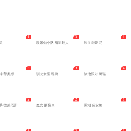
1
3
1
灵
欧米伽小队 鬼影蛙人
铁血剑豪 易
3
3
4
神 菲奥娜
驯龙女巫 璐璐
泳池派对 璐璐
2
2
1
手 德莱厄斯
魔女 丽桑卓
黑潮 黛安娜
1
2
1