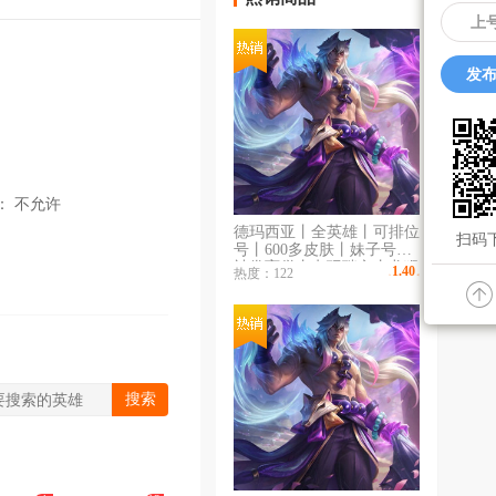
上
发布
：
不允许
德玛西亚丨全英雄丨可排位
扫码下
号丨600多皮肤丨妹子号丨
神拳盲僧丨电玩瑞文丨龙猴
1.40
热度：122
￥
/时
丨龙嘴丨包时跳楼价
搜索