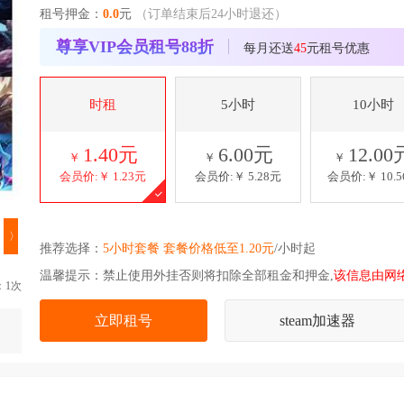
租号押金：
0.0
元
（订单结束后24小时退还）
尊享VIP会员租号88折
每月还送
45
元租号优惠
时租
5小时
10小时
1.40元
6.00元
12.00
￥
￥
￥
会员价:￥
1.23元
会员价:￥
5.28元
会员价:￥
10.
〉
推荐选择：
5小时套餐 套餐价格低至1.20元
/小时起
温馨提示：禁止使用外挂否则将扣除全部租金和押金,
该信息由网
：1次
立即租号
steam加速器