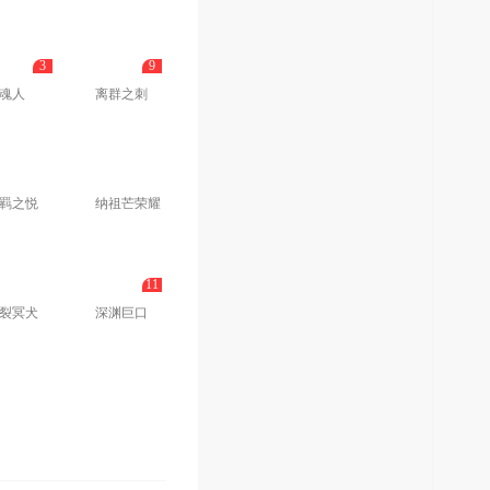
3
9
魂人
离群之刺
羁之悦
纳祖芒荣耀
11
裂冥犬
深渊巨口