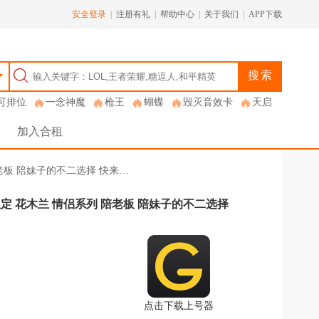
安全登录
|
注册有礼
|
帮助中心
|
关于我们
|
APP下载
搜索
可排位
一念神魔
枪王
蝴蝶
毁灭音效卡
天启
加入合租
 陪老板 陪妹子的不二选择 快来…
各种限定 花木兰 情侣系列 陪老板 陪妹子的不二选择
点击下载上号器