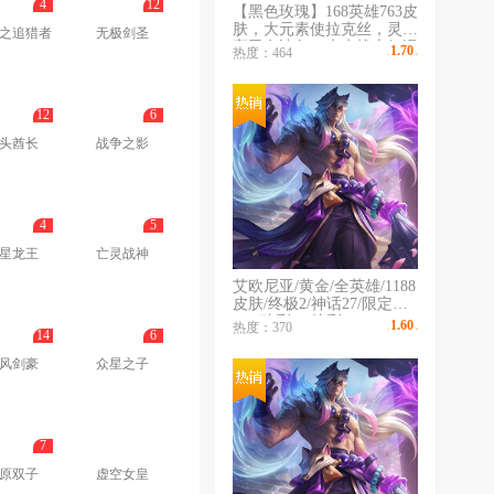
4
12
【黑色玫瑰】168英雄763皮
肤，大元素使拉克丝，灵魂
之追猎者
无极剑圣
守卫乌迪尔，未来战士伊泽
1.70
热度：464
￥
/时
瑞尔，DJ娑娜，恐惧新星
德莱厄斯，源代码乐芙兰，
粉蓝黄黑四色龙瞎，古琴余
12
6
韵娑娜，广
头酋长
战争之影
4
5
星龙王
亡灵战神
艾欧尼亚/黄金/全英雄/1188
皮肤/终极2/神话27/限定
121/臻彩21/炫彩321/
1.60
热度：370
14
6
￥
/时
风剑豪
众星之子
7
原双子
虚空女皇