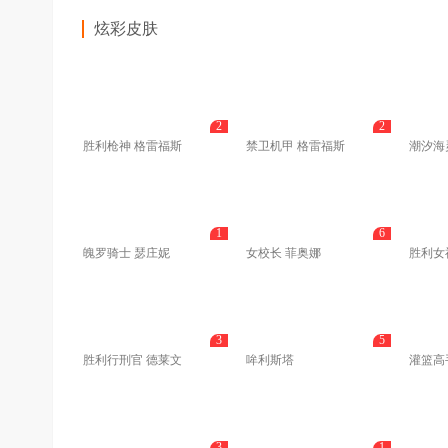
炫彩皮肤
2
2
胜利枪神 格雷福斯
禁卫机甲 格雷福斯
潮汐海
1
6
魄罗骑士 瑟庄妮
女校长 菲奥娜
胜利女
3
5
胜利行刑官 德莱文
哞利斯塔
灌篮高
3
1