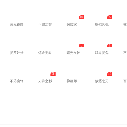
10
6
流光镜影
不破之誓
探险家
铁铠冥魂
牧
5
1
灵罗娃娃
炼金男爵
曙光女神
双界灵兔
不
5
12
不落魔锋
刀锋之影
异画师
放逐之刃
百