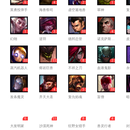
6
4
2
1
英勇投弹手
海兽祭司
虚空遁地兽
翠神
复
1
3
10
4
幻翎
逆羽
德邦总管
诺克萨斯统领
皮
10
11
8
2
蒸汽机器人
熔岩巨兽
不祥之刃
血港鬼影
永
6
4
5
18
发条魔灵
齐天大圣
复仇焰魂
盲僧
暗
6
11
8
4
大发明家
沙漠死神
狂野女猎手
兽灵行者
封