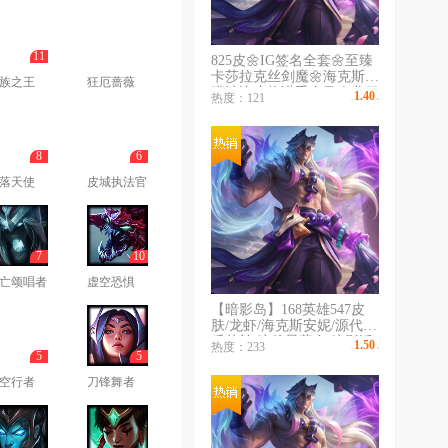
11
825皮🌼IG签名全套🌼至臻
卡莎拉克丝剑魔🌼海克斯大
族之王
狂厄蔷薇
嘴波比小炮诺手人马🌼龙刀
1.40
热度：121
￥
/时
御星卧虎藏龙110限定
8
6
落天使
皮城执法官
7
10
亡颂唱者
虚空恐惧
【暗影岛】168英雄547皮
肤/龙虾/海克斯安妮/源代码
乐芙兰/暗杀星蒙多/暗影沃
1.50
热度：233
￥
/时
5
5
里克/北辰之威/春晖女神/电
玩人马/电玩女神/龙虾/烈焰
空行者
刀锋舞者
美人/情人节卢锡安/生