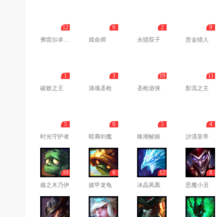
12
6
2
9
弗雷尔卓德之心
戏命师
永猎双子
赏金猎人
1
3
19
11
破败之王
涤魂圣枪
圣枪游侠
影流之主
5
6
5
4
时光守护者
暗裔剑魔
唤潮鲛姬
沙漠皇帝
10
6
12
8
殇之木乃伊
披甲龙龟
冰晶凤凰
恶魔小丑