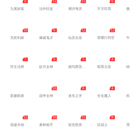
8
13
11
6
九尾妖狐
法外狂徒
潮汐海灵
不灭狂雷
傲
16
6
12
12
无双剑姬
爆破鬼才
仙灵女巫
荣耀行刑官
牛
7
6
3
4
符文法师
皎月女神
德玛西亚之翼
暗黑元首
铸
10
6
4
星籁歌姬
战争女神
迷失之牙
生化魔人
疾
12
10
11
9
迅捷斥候
麦林炮手
祖安怒兽
狂战士
雪