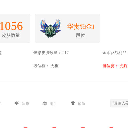
1056
华贵铂金I
皮肤数量
段位
是
炫彩皮肤数量：
217
金币及战利品
段位框：
无框
排位赛：
允许
客
法师
射手
辅助