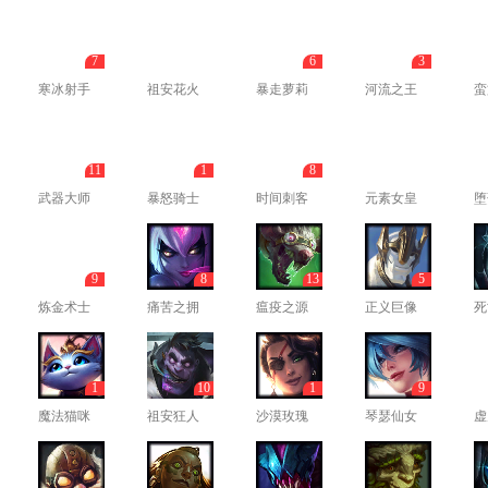
7
6
3
寒冰射手
祖安花火
暴走萝莉
河流之王
蛮
11
1
8
武器大师
暴怒骑士
时间刺客
元素女皇
堕
9
8
13
5
炼金术士
痛苦之拥
瘟疫之源
正义巨像
死
1
10
1
9
魔法猫咪
祖安狂人
沙漠玫瑰
琴瑟仙女
虚