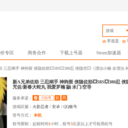
游戏
李逍遥
特价专区
商务合作
下载上号器
Steam加速器
佐助 三忍纲手 神驹斑 侠隐佐助💥58S💥380忍 侠隐兜💥《漂泊小楠 全漂泊
新A兄弟佐助 三忍纲手 神驹斑 侠隐佐助💥58S💥380忍 
咒佐/新春大蛇丸 我爱罗楠 鼬 水门/空导
赔
商
服务承诺：
游戏区服：
火影忍者 / 安卓 / QQ账号
登号方式：
本机
租号限制：起租时间
1
小时，租号
3
次及以上才可租用此号