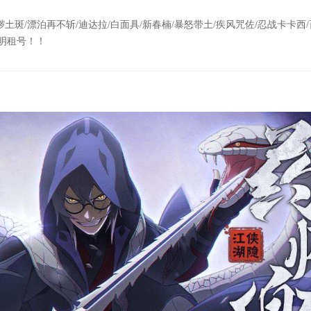
💥秽土斑/漂泊再不斩/迪达拉/白面具/新春楠/暴怒带土/疾风咒佐/忍战卡卡西/
文明租号！！