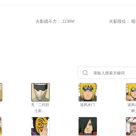
火影战斗力：
2230W
火影段位：
暗
无「二代目
波风水门
波风
土影」
「秽
生