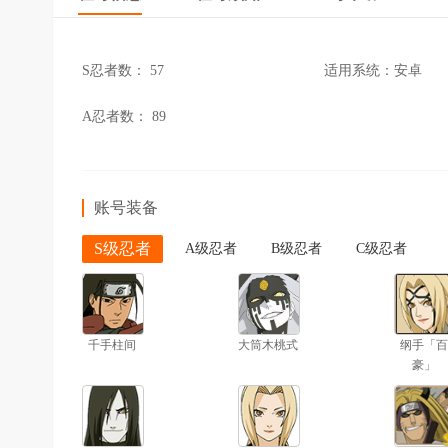
S忍者数：
57
适用系统：
安卓
A忍者数：
89
账号装备
S级忍者
A级忍者
B级忍者
C级忍者
千手柱间
大筒木桃式
纲手「百
豪」