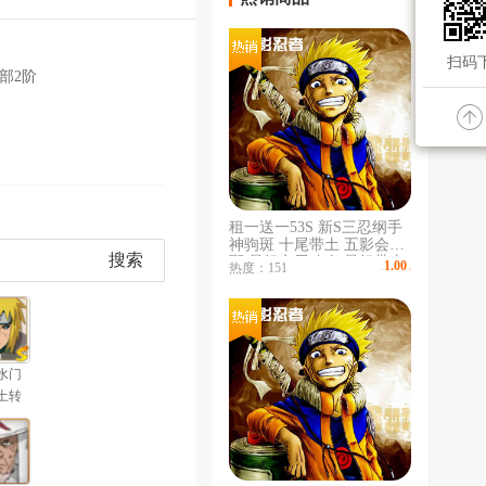
扫码下
部2阶
租一送一53S 新S三忍纲手
神驹斑 十尾带土 五影会谈
搜索
斑 暴怒六尾鸣人 暴怒带土
1.00
热度：151
￥
/时
《须佐卡卡西 止水》《漂
泊小楠 忍战卡卡西 爱情
哥》💥天道超💥空导
水门
土转
」