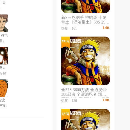
「天
」
新S三忍纲手 神驹斑 十尾
带土《漂泊带土》58S 2960
万💥380忍 新春大蛇丸💥妖
1.00
热度：161
￥
/时
怪纲手💥暴怒带土💥疾风咒
「四代
佐💥全新春泳装/漂泊斩 熊
猫二尾空导
影」
鸣人
怒·第
尾」
全57S 3600万战 全通灵💥
388忍者 全漂泊忍者 漂泊
团藏 神驹斑 漂泊带土 佩恩
智波
1.00
热度：136
￥
/时
小楠💥疾风咒佐💥泳装鼬💥
「五影
新春大蛇丸💥惊门凯💥黄土
谈」
空导