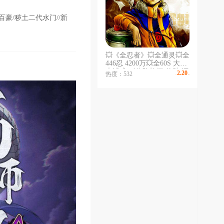
百豪/秽土二代水门//新
💥《全忍者》💥全通灵💥全
446忍 4200万💥全60S 大筒
木浦式 《侠隐柱间 佐助 漂
2.20
热度：532
￥
/时
泊带土 黑绝》《648解斑
鸣人/死凯/带土/鼬斑》空导