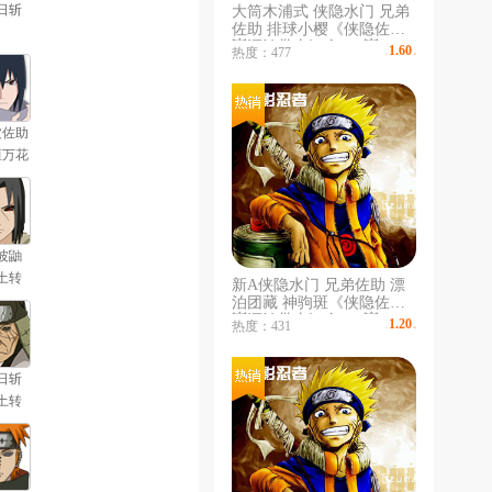
日斩
大筒木浦式 侠隐水门 兄弟
佐助 排球小樱《侠隐佐助
💥漂泊带土》全60S💥3600
1.60
热度：477
￥
/时
万战💥432忍《附身黑绝 侠
隐兜 泳装鼬💥《漂泊小南
全漂泊忍》/空导
波佐助
恒万花
」
波鼬
土转
新A侠隐水门 兄弟佐助 漂
」
泊团藏 神驹斑《侠隐佐助
💥漂泊带土》全59S💥374
1.20
热度：431
￥
/时
忍💥3300万《漂泊小楠 惊
门凯》泳装楠💥《新春止水
水门 鼬》阿飞空导
日斩
土转
」