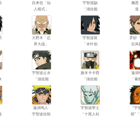
目
自来也「仙
宇智波鼬
佩恩
人模式」
「须佐能
道
乎」
男
大野木「忍
宇智波斑
罗砂
界大战」
「木叶创
目风
立」
宇智波止水
旗木卡卡西
漩涡
水
「须佐能
「须佐能
「暴
乎」
乎」
六
漩涡鸣人·
宇智波带土
“宇
连
宇智波佐助
「十尾人柱
斑”
力」
会