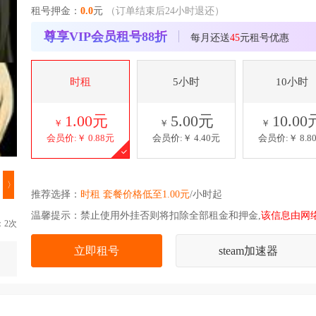
租号押金：
0.0
元
（订单结束后24小时退还）
尊享VIP会员租号88折
每月还送
45
元租号优惠
时租
5小时
10小时
1.00元
5.00元
10.00
￥
￥
￥
会员价:￥
0.88元
会员价:￥
4.40元
会员价:￥
8.8
〉
推荐选择：
时租 套餐价格低至1.00元
/小时起
温馨提示：禁止使用外挂否则将扣除全部租金和押金,
该信息由网
：2次
立即租号
steam加速器