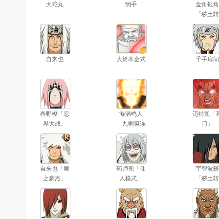
大蛇丸
纲手
金角银角
「秽土转
生」
自来也
大筒木金式
千手扉间
春野樱「忍
漩涡鸣人
迈特凯「
界大战」
「九喇嘛连
门」
结」
自来也「舞
药师兜「仙
宇智波斑
之豪杰」
人模式」
「秽土转
生」