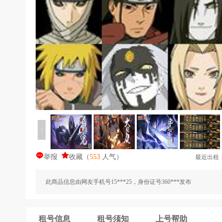
〈
举报
收藏
（
553
人气
）
最近出租
此商品信息由网友手机号15***25，身份证号360***发布
租号信息
租号须知
上号帮助