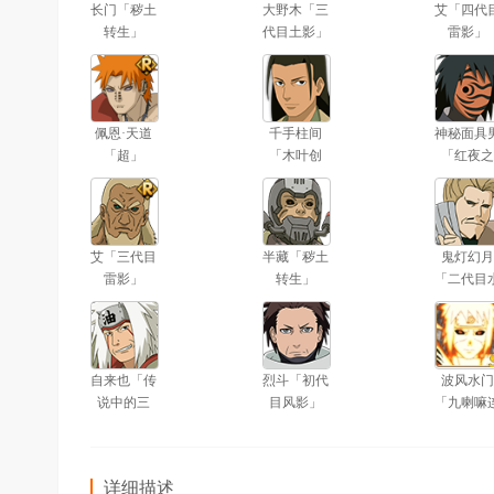
长门「秽土
大野木「三
艾「四代
转生」
代目土影」
雷影」
佩恩·天道
千手柱间
神秘面具
「超」
「木叶创
「红夜之
立」
刃」
艾「三代目
半藏「秽土
鬼灯幻月
雷影」
转生」
「二代目
影」
自来也「传
烈斗「初代
波风水门
说中的三
目风影」
「九喇嘛
忍」
结」
详细描述