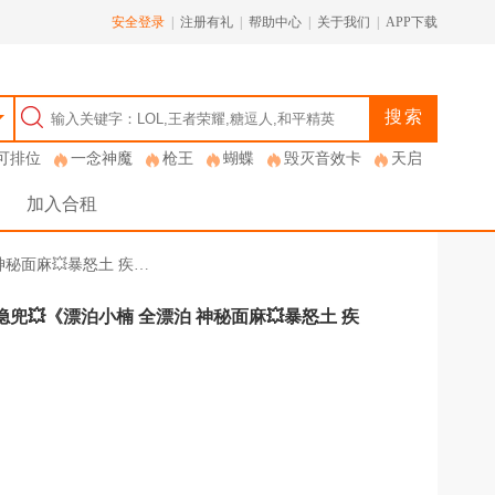
安全登录
|
注册有礼
|
帮助中心
|
关于我们
|
APP下载
搜索
可排位
一念神魔
枪王
蝴蝶
毁灭音效卡
天启
加入合租
 神秘面麻💥暴怒土 疾…
侠隐兜💥《漂泊小楠 全漂泊 神秘面麻💥暴怒土 疾