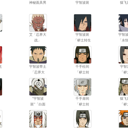
神秘面具男
宇智波斑
猿飞
艾「忍界大
宇智波斑
宇智
战」
「秽土转生
「永
·解」
筒
死
宇智波带土
千手柱间
宇智
「忍界大
「秽土转
「秽
战」
生」
生
“宇智波
千手扉间
猿飞
斑”「白面
「秽土转
「秽
具」
生」
生