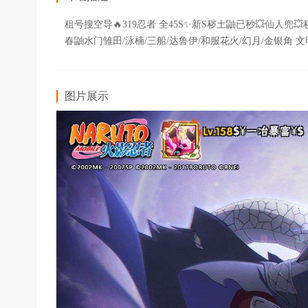
租号搜空导🔥319忍者 全45S✨新S秽土鼬已秒💥仙人兜
春鼬水门雏田/泳楠/三船/达鲁伊/和服花火/幻月/金银角 
图片展示