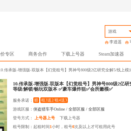
游戏
李逍遥
特价专区
商务合作
下载上号器
Steam加速器
> 10.传承版-增强版-双版本【幻觉租号】男神号800级2亿研究全解5/线上
10.传承版-增强版-双版本【幻觉租号】男神号800级2亿
等级/解锁/畅玩双版本 ✅豪车爆炸狙✅会所嫩模✅
赔
租3送2/租4送3
服务承诺：
游戏区服：
侠盗猎车手Online / 全部区服 / 全部区服
登号方式：
上号器上号
下载上号器
租号限制：起租时间
1
小时，租号
0
次及以上才可租用此号