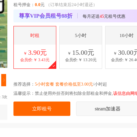
租号押金：
0.0
元
（订单结束后24小时退还）
尊享VIP会员租号88折
每月还送
45
元租号优惠
时租
5小时
10小时
3.90元
15.00元
30.00
￥
￥
￥
会员价:￥
3.43元
会员价:￥
13.20元
会员价:￥
26.
〉
推荐选择：
5小时套餐 套餐价格低至3.00元
/小时起
温馨提示：禁止使用外挂否则将扣除全部租金和押金,
该信息由网
：3次
立即租号
steam加速器