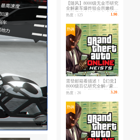
【随风】8000级无金币研究
全解豪车爆炸狙会所嫩模游
艇地堡潜水艇办公室虎鲸夜
1.90
热度：125
￥
/时
总会游
需登邮箱看描述！【幻觉】
8000级百亿研究全解✅豪车
爆炸狙✅会所嫩模✅游艇✅
3.20
热度：26
￥
/时
地堡✅潜水艇✅全解锁✅恶
意投诉拉黑