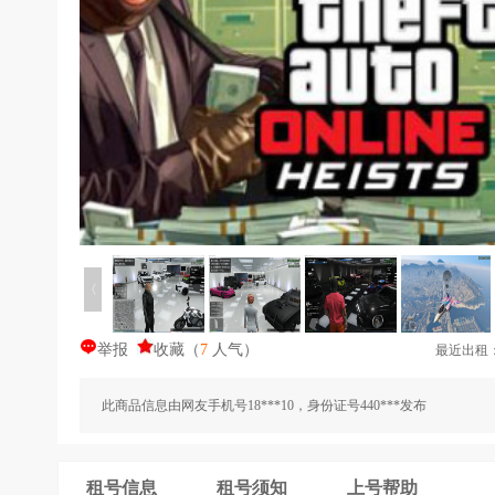
〈
举报
收藏
（
7
人气
）
最近出租
此商品信息由网友手机号18***10，身份证号440***发布
租号信息
租号须知
上号帮助