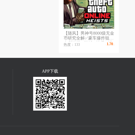
【随风】男神号8000级无金
币研究全解✅豪车爆炸狙✅
会所嫩模✅游艇✅地堡✅潜
1.70
热度：133
￥
/时
水艇✅全解锁✅
APP下载