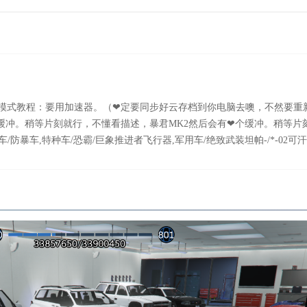
模式教程：要用加速器。（❤定要同步好云存档到你电脑去噢，不然要重
冲。稍等片刻就行，不懂看描述，暴君MK2然后会有❤个缓冲。稍等片刻
军用车/防暴车,特种车/恐霸/巨象推进者飞行器,军用车/绝致武装坦帕-/*-02