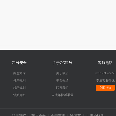
租号安全
关于GG租号
客服电话
押金如何
关于我们
0731-89565055
排序规则
平台介绍
专属客服热线
起租规则
联系我们
立即咨询
错赔介绍
未成年投诉渠道
联系我们
|
商户合作
|
免责声明
|
诚聘英才
|
用户服务