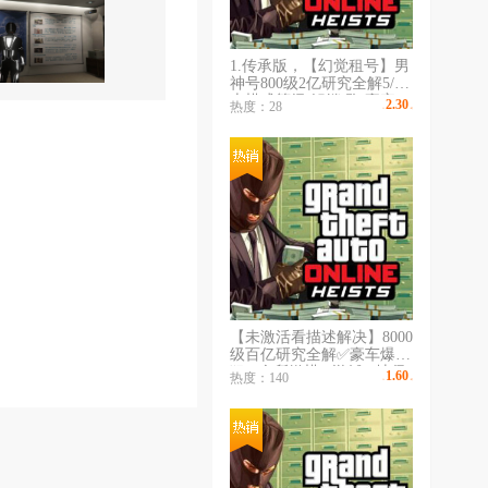
1.传承版，【幻觉租号】男
神号800级2亿研究全解5/线
上模式等级/解锁/跑/豪宅/
2.30
热度：28
￥
/时
飞机/坦克/地堡/游艇/ ✅豪
车爆炸狙✅会所嫩模✅游艇
✅地堡✅潜水艇
【未激活看描述解决】8000
级百亿研究全解✅豪车爆炸
狙✅会所嫩模✅游艇✅地堡
1.60
热度：140
￥
/时
✅潜水艇✅全解锁✅恶意投
诉拉黑