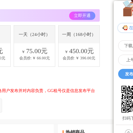
立即开通
一天（24小时）
一周（168小时）
下载
元
75.00元
450.00元
￥
￥
40元
会员价:￥
66.00元
会员价:￥
396.00元
上
发布
络用户发布并对内容负责，GG租号仅是信息发布平台
扫码下
热销商品