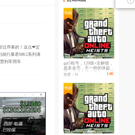
新过序幕的！这点❤定
就行暴君MK2系列满
可汗贾利军用车
gat5租号，120级+全解锁，
超多金币，不一样的侠盗世
界，希望您玩的开心，装逼
1.90
热度：34
￥
/时
专属船车房枪.欢迎来到洛
圣都