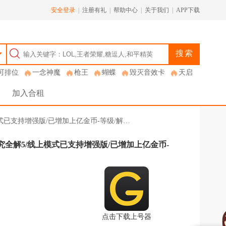
安全登录
|
注册有礼
|
帮助中心
|
关于我们
|
APP下载
搜索
可排位
一念神魔
枪王
蝴蝶
毁灭音效卡
天启
加入合租
模式已支持增强版/已增加上亿金币-等级/解…
研究全解5/线上模式已支持增强版/已增加上亿金币-
点击下载上号器