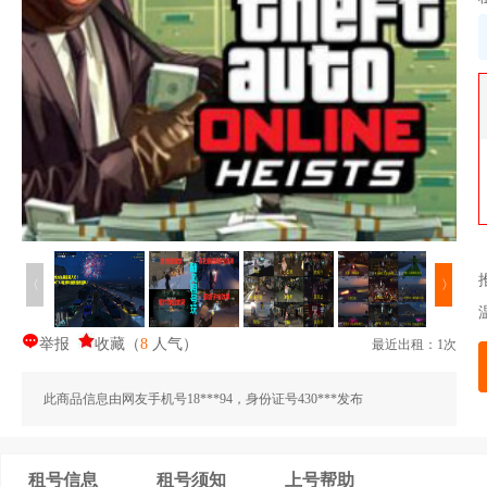
〈
〉
举报
收藏
（
8
人气
）
最近出租：1次
此商品信息由网友手机号18***94，身份证号430***发布
租号信息
租号须知
上号帮助