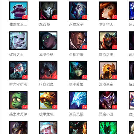
7
4
2
10
弗雷尔卓德之心
戏命师
永猎双子
赏金猎人
寒
8
9
破败之王
涤魂圣枪
圣枪游侠
影流之主
武
5
5
10
3
时光守护者
暗裔剑魔
唤潮鲛姬
沙漠皇帝
炼
13
6
12
7
殇之木乃伊
披甲龙龟
冰晶凤凰
恶魔小丑
魔