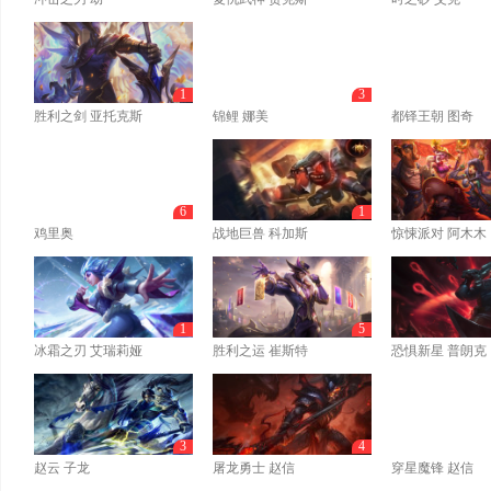
1
3
胜利之剑 亚托克斯
锦鲤 娜美
都铎王朝 图奇
6
1
鸡里奥
战地巨兽 科加斯
惊悚派对 阿木木
1
5
冰霜之刃 艾瑞莉娅
胜利之运 崔斯特
恐惧新星 普朗克
3
4
赵云 子龙
屠龙勇士 赵信
穿星魔锋 赵信