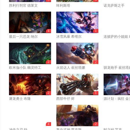
胜利行刑官 德莱文
哞利斯塔
诺克萨斯之手
4
1
最后一只恐龙 纳尔
冰雪风暴 希维尔
送披萨的小姐姐 
2
2
欧米伽小队 幽灵特工
火箭达人 崔丝塔娜
驯龙炮手 崔丝塔
2
1
屠龙勇士 布隆
西部牛仔 烬
源计划：疯狂 金
4
2
冲击之刃 劫
复仇武神 贾克斯
时之砂 艾克