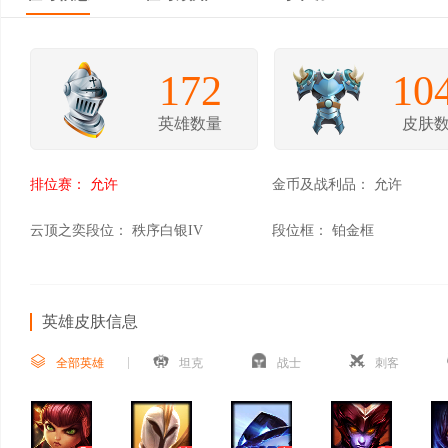
172
10
英雄数量
皮肤
排位赛：
允许
金币及战利品：
允许
云顶之奕段位：
秩序白银IV
段位框：
铂金框
英雄皮肤信息
全部英雄
坦克
战士
刺客