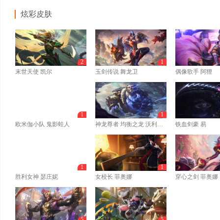
炫彩皮肤
2
1
末世天使 凯尔
玉剑传说 舞龙卫
偶像歌手 阿狸
1
1
欧米伽小队 鬼影蛙人
神龙尊者 均衡之龙 沃利贝尔
铁血剑豪 易
1
1
胜利女神 瑟庄妮
女校长 菲奥娜
穿心之剑 菲奥娜
5
5