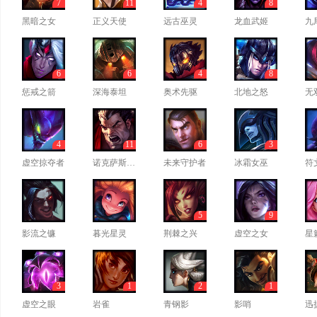
7
11
4
8
黑暗之女
正义天使
远古巫灵
龙血武姬
九
6
6
4
8
惩戒之箭
深海泰坦
奥术先驱
北地之怒
无
4
11
6
3
虚空掠夺者
诺克萨斯之手
未来守护者
冰霜女巫
符
5
9
影流之镰
暮光星灵
荆棘之兴
虚空之女
星
3
1
2
1
虚空之眼
岩雀
青钢影
影哨
迅