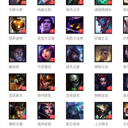
16
6
8
5
卡牌大师
风暴之怒
海洋之灾
魂锁典狱长
英
6
4
9
5
星界游神
瓦洛兰之盾
邪恶小法师
巨魔之王
幻
2
解脱者
万花通灵
残月之肃
镕铁少女
蒸
16
8
6
4
荒漠屠夫
德玛西亚皇子
无畏战车
蜘蛛女皇
发
6
12
4
魔蛇之拥
诡术妖姬
愁云使者
上古领主
大