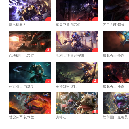
1
1
蒸汽机器人
霸天巨兽 墨菲特
闭月之颜 貂蝉
3
1
战地机甲 厄加特
胜利女神 奥莉安娜
屠龙勇士 薇恩
1
2
死亡骑士 内瑟斯
军神战甲 波比
屠龙勇士 潘森
1
8
替父从军 花木兰
克格汪
胜利巨口 克格莫