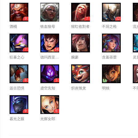
9
7
12
酒桶
铁血狼母
猩红收割者
不屈之枪
流
7
14
狂暴之心
德玛西亚之力
腕豪
含羞蓓蕾
灵
8
5
远古恐惧
虚空先知
炽炎雏龙
明烛
不
9
6
暮光之眼
光辉女郎