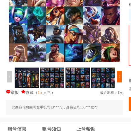
〈
〉
举报
收藏
（
15
人气
）
最近出租：1次
此商品信息由网友手机号13***72，身份证号130***发布
租号信息
租号须知
上号帮助