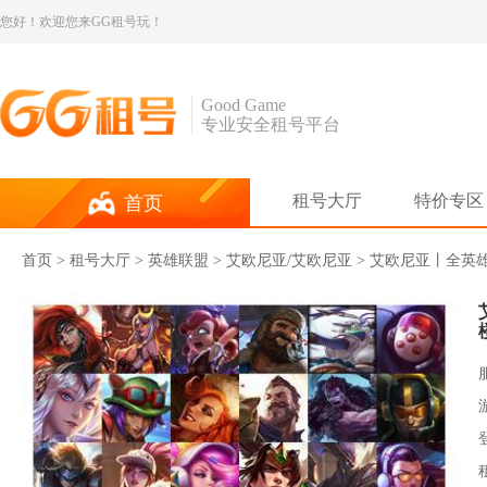
您好！欢迎您来GG租号玩！
Good Game
专业安全租号平台
租号大厅
特价专区
首页
首页
>
租号大厅
>
英雄联盟
> 艾欧尼亚/艾欧尼亚 > 艾欧尼亚丨