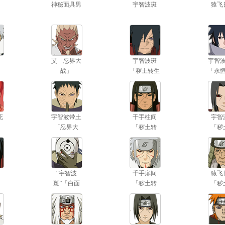
神秘面具男
宇智波斑
猿飞
艾「忍界大
宇智波斑
宇智
战」
「秽土转生
「永
·解」
筒
死
宇智波带土
千手柱间
宇智
「忍界大
「秽土转
「秽
战」
生」
生
“宇智波
千手扉间
猿飞
斑”「白面
「秽土转
「秽
具」
生」
生