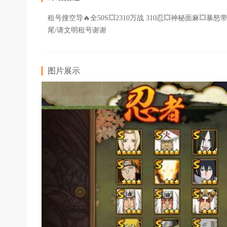
租号搜空导🔥全50S💥2310万战 310忍💥神秘面麻
尾/请文明租号谢谢
图片展示