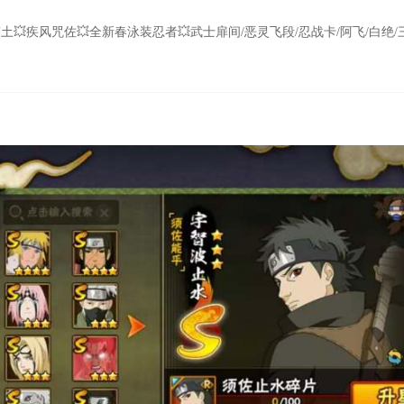
暴怒带土💥疾风咒佐💥全新春泳装忍者💥武士扉间/恶灵飞段/忍战卡/阿飞/白