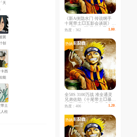
「天
」
《新A侠隐水门 传说纲手
十尾带土💥五影会谈斑》
56S💥3100万 暴怒六尾鸣人
1.00
热度：362
￥
/时
新春迪达拉》💥神秘面麻💥
波斑
《鬼鲛时装》漂泊武士扉
间/再不斩💥空导
叶创
」
卡卡西
佐能
」
全58S 3100万战 准全通灵
兄弟佐助《十尾带土💥暴怒
六尾》漂泊武士天道 扉间/
波带土
1.20
热度：406
￥
/时
再不斩💥暴怒带土 疾风咒
尾人柱
佐 恶灵飞段 全新春忍者 面
」
麻 百机蝎 空导