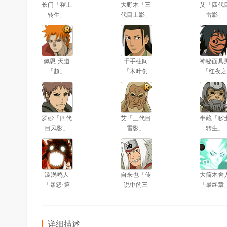
长门「秽土
大野木「三
艾「四代
转生」
代目土影」
雷影」
佩恩·天道
千手柱间
神秘面具
「超」
「木叶创
「红夜之
立」
刃」
罗砂「四代
艾「三代目
半藏「秽
目风影」
雷影」
转生」
漩涡鸣人
自来也「传
大筒木舍
「暴怒·第
说中的三
「最终章
六尾」
忍」
详细描述