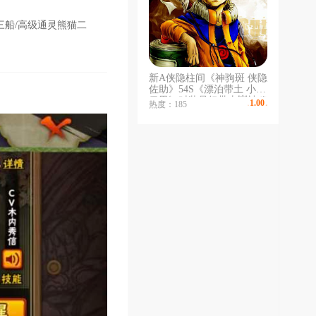
绝/三船/高级通灵熊猫二
新A侠隐柱间《神驹斑 侠隐
佐助》54S《漂泊带土 小楠
佩恩》时装暴怒带土💥神秘
1.00
热度：185
￥
/时
面麻💥漂泊武士二代 再不
斩💥新春止水 新春小楠 新
春鼬💥空导