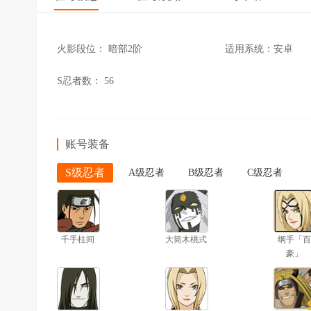
火影段位：
暗部2阶
适用系统：
安卓
S忍者数：
56
账号装备
S级忍者
A级忍者
B级忍者
C级忍者
千手柱间
大筒木桃式
纲手「百
豪」