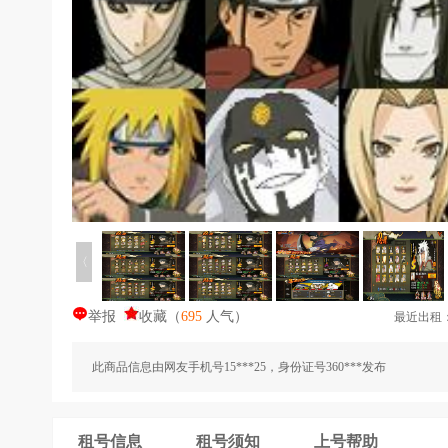
〈
举报
收藏
（
695
人气
）
最近出租
此商品信息由网友手机号15***25，身份证号360***发布
租号信息
租号须知
上号帮助