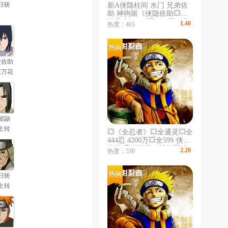
日斩
新A侠隐柱间 水门 兄弟佐
助 神驹斑《侠隐佐助💥漂
泊带土》59S💥3510万《侠
1.40
热度：463
￥
/时
隐兜 漂泊佩恩》暴怒带土
💥武士扉间/再不斩💥新春
止水楠/鼬水门空导
波佐助
恒万花
」
波鼬
土转
💥《全忍者》💥全通灵💥全
」
444忍 4200万💥全59S 侠隐
柱间 兄弟佐助《神驹斑 侠
2.20
热度：530
￥
/时
隐佐助 漂泊带土 黑绝》
《648解斑 鸣人/死凯/带土/
鼬斑》空导
日斩
土转
」