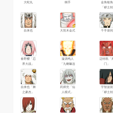
大蛇丸
纲手
金角银角
「秽土转
生」
自来也
大筒木金式
千手扉间
春野樱「忍
漩涡鸣人
迈特凯「
界大战」
「九喇嘛连
门」
结」
自来也「舞
药师兜「仙
宇智波斑
之豪杰」
人模式」
「秽土转
生」