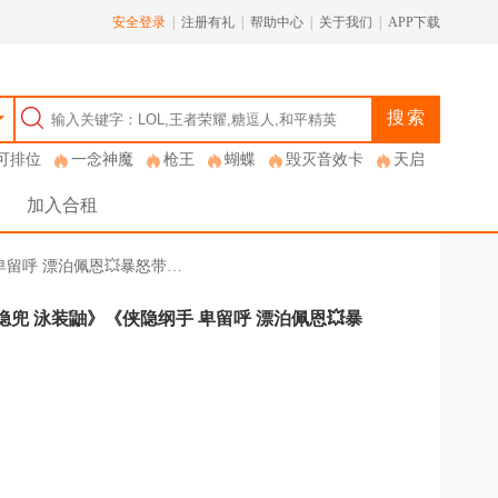
安全登录
|
注册有礼
|
帮助中心
|
关于我们
|
APP下载
搜索
可排位
一念神魔
枪王
蝴蝶
毁灭音效卡
天启
加入合租
 卑留呼 漂泊佩恩💥暴怒带…
侠隐兜 泳装鼬》《侠隐纲手 卑留呼 漂泊佩恩💥暴