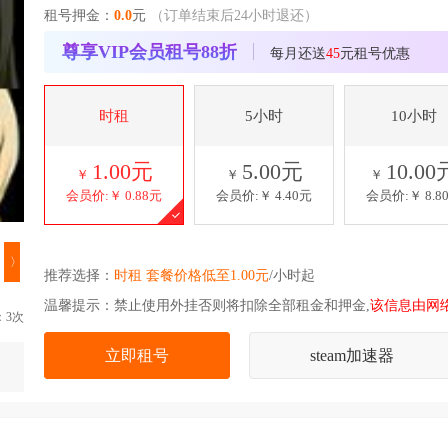
租号押金：
0.0
元
（订单结束后24小时退还）
尊享VIP会员租号88折
每月还送
45
元租号优惠
时租
5小时
10小时
1.00元
5.00元
10.00
￥
￥
￥
会员价:￥
0.88元
会员价:￥
4.40元
会员价:￥
8.8
〉
推荐选择：
时租 套餐价格低至1.00元
/小时起
温馨提示：禁止使用外挂否则将扣除全部租金和押金,
该信息由网
：3次
立即租号
steam加速器