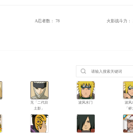
A忍者数：
78
火影战斗力：
无「二代目
波风水门
波风
土影」
「秽
生