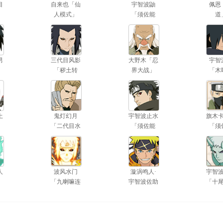
目
自来也「仙
宇智波鼬
佩恩
人模式」
「须佐能
道
乎」
男
三代目风影
大野木「忍
宇智
「秽土转
界大战」
「木
生」
立
土
鬼灯幻月
宇智波止水
旗木
「二代目水
「须佐能
「须
影」
乎」
乎
人
波风水门
漩涡鸣人·
宇智
」
「九喇嘛连
宇智波佐助
「十
结」
力