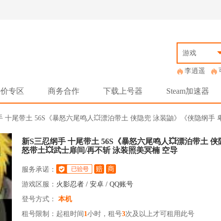
游戏
李逍遥
特价专区
商务合作
下载上号器
Steam加速器
忍纲手 十尾带土 56S《暴怒六尾鸣人💥漂泊带土 侠隐兜 泳装鼬》《侠隐纲手
新S三忍纲手 十尾带土 56S《暴怒六尾鸣人💥漂泊带土 
怒带土💥武士扉间/再不斩 泳装照美冥楠 空导
赔
商
服务承诺：
游戏区服：
火影忍者 / 安卓 / QQ账号
登号方式：
本机
租号限制：起租时间
1
小时，租号
3
次及以上才可租用此号