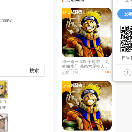
上
发布
2000W
扫码下
租一送一 53S 十尾带土 九
喇嘛水门 暴怒六尾鸣人
搜索
《暴怒带土 大筒木舍人 》
1.00
热度：136
￥
/时
《新春止水 新春鼬 水门》
泳装小楠》通灵熊猫/天道
超/白面具/秽土斑 空导
水门
土转
」