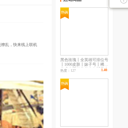
花缭乱，快来线上联机
黑色玫瑰丨全英雄可排位号
丨1000皮肤丨妹子号丨稀有
龙瞎丨哥特萝莉丨奥斯曼大
1.40
热度：127
￥
/时
帝丨龙年全有丨至臻丨海克
斯丨