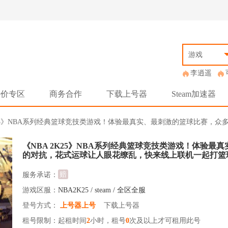
游戏
李逍遥
特价专区
商务合作
下载上号器
Steam加速器
NBA 2K25》NBA系列经典篮球竞技类游戏！体验最真实、最刺激的篮球比赛
《NBA 2K25》NBA系列经典篮球竞技类游戏！体验
的对抗，花式运球让人眼花缭乱，快来线上联机一起打篮
赔
服务承诺：
游戏区服：
NBA2K25 / steam / 全区全服
登号方式：
上号器上号
下载上号器
租号限制：起租时间
2
小时，租号
0
次及以上才可租用此号