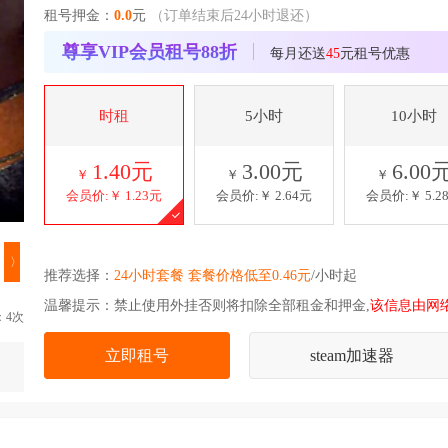
租号押金：
0.0
元
（订单结束后24小时退还）
尊享VIP会员租号88折
每月还送
45
元租号优惠
时租
5小时
10小时
1.40元
3.00元
6.00
￥
￥
￥
会员价:￥
1.23元
会员价:￥
2.64元
会员价:￥
5.2
〉
推荐选择：
24小时套餐 套餐价格低至0.46元
/小时起
温馨提示：禁止使用外挂否则将扣除全部租金和押金,
该信息由网
：4次
立即租号
steam加速器