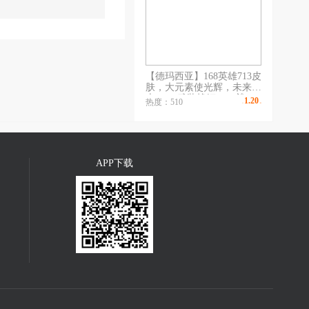
【德玛西亚】168英雄713皮
肤，大元素使光辉，未来战
士EZ，武装战姬，DJ娑
1.20
热度：510
￥
/时
娜，至臻（女警，薇恩，小
鱼，刀妹），摄魂薇恩，海
克斯（波比，炸弹人，大
嘴，希维尔）
APP下载