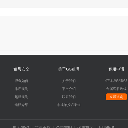
租号安全
关于GG租号
客服电话
押金如何
关于我们
0731-89565055
排序规则
平台介绍
专属客服热线
起租规则
联系我们
立即咨询
错赔介绍
未成年投诉渠道
联系我们
|
商户合作
|
免责声明
|
诚聘英才
|
用户服务