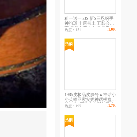
租一送一53S 新S三忍纲手
神驹斑 十尾带土 五影会谈
斑 暴怒六尾鸣人 暴怒带土
1.00
热度：151
￥
/时
《须佐卡卡西 止水》《漂
泊小楠 忍战卡卡西 爱情
哥》💥天道超💥空导
1985皮极品皮肤号▲神话小
小英雄亚索安妮神话棋盘怪
兽来袭+至臻海克斯年限节
1.70
热度：195
￥
/时
日限定皮肤超多龙瞎等皮肤
全有（部分优质皮看截图）