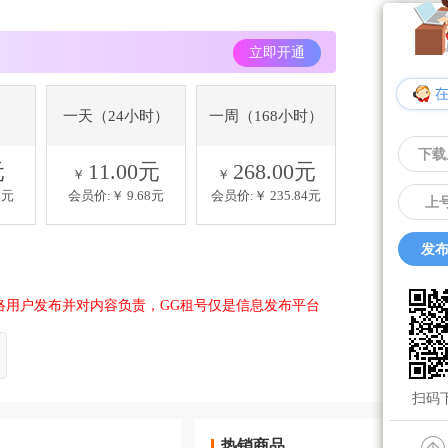
立即开通
一天（24小时）
一周（168小时）
下载
元
11.00元
268.00元
￥
￥
8元
会员价:￥
9.68元
会员价:￥
235.84元
上
发布
络用户发布并对内容负责，GG租号仅是信息发布平台
扫码下
热销商品