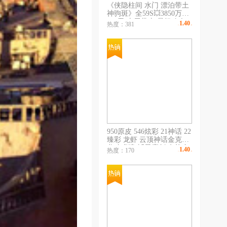
《侠隐柱间 水门 漂泊带土
神驹斑》全59S💥3850万💥
420忍 十尾带土 暴怒鸣人
1.40
热度：381
￥
/时
《附身黑绝 侠隐兜 漂泊小
楠》💥武士二代/再不斩 暴
怒带土/ 空导
950原皮 546炫彩 21神话 22
臻彩 龙虾 云顶神话金克斯
龙吟虎啸 斩星魔剑 女枪金
1.40
热度：170
￥
/时
克斯ez红粉臻彩带原皮 情
人节 万圣节 冰雪节 电玩
源计划 泳池电玩