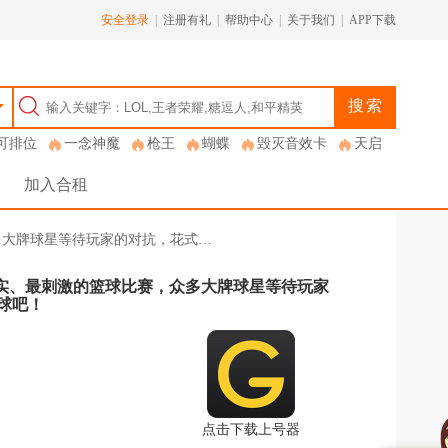
安全登录
|
注册有礼
|
帮助中心
|
关于我们
|
APP下载
搜索
可排位
一念神魔
枪王
蝴蝶
毁灭音效卡
天启
加入合租
，众多大牌球星等待玩家的对抗，花式…
最真实、最刺激的篮球比赛，众多大牌球星等待玩家
球吧！
点击下载上号器