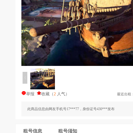
〈
举报
收藏
（
2
人气
）
最近出租
此商品信息由网友手机号17***77，身份证号430***发布
租号信息
租号须知