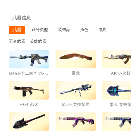
武器信息
武器
账号类型
装饰品
角色
道具
王者武器
英雄武器
M4A1-十二生肖·龙-雷神
屠龙
AK47-火
9A91-烈火
M200-竞技荣光
擎天-竞技