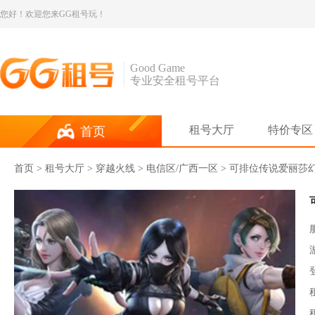
您好！欢迎您来GG租号玩！
Good Game
专业安全租号平台
租号大厅
特价专区
首页
首页
>
租号大厅
>
穿越火线
> 电信区/广西一区 > 可排位传说爱丽