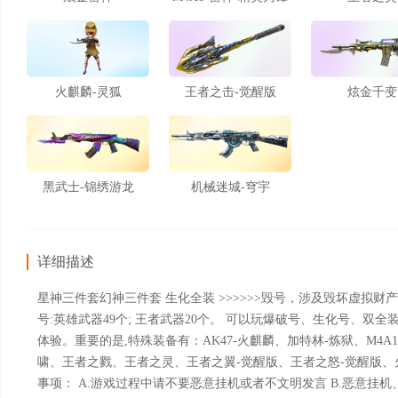
火麒麟-灵狐
王者之击-觉醒版
炫金千变
黑武士-锦绣游龙
机械迷城-穹宇
详细描述
星神三件套幻神三件套 生化全装 >>>>>>毁号，涉及毁坏虚拟财
号:英雄武器49个; 王者武器20个。 可以玩爆破号、生化号、
体验。重要的是,特殊装备有：AK47-火麒麟、加特林-炼狱、M4
啸、王者之戮、王者之灵、王者之翼-觉醒版、王者之怒-觉醒版、
事项： A.游戏过程中请不要恶意挂机或者不文明发言 B.恶意挂