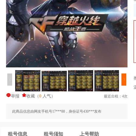
〈
〉
举报
收藏
（
0
人气
）
最近出租：4次
此商品信息由网友手机号17***88，身份证号430***发布
租号信息
租号须知
上号帮助