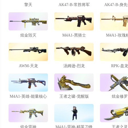
擎天
AK47-B-常胜将军
AK47-B-身
炫金毁灭
M4A1-黑骑士
M4A1-玫瑰
AWM-天龙
汤姆逊-烈龙
RPK-盘
M4A1-英雄-能量核心
王者之啸-觉醒版
炫金修罗
炫金雷神
M4A1-雷神-精英刀锋
王者之灵