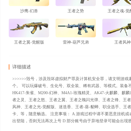
沙鹰-幻兽
王者之势
王者之魂-觉
王者之翼-觉醒版
雷神-葫芦兄弟
王者风神
详细描述
>>>>>>毁号，涉及毁坏虚拟财产罪及计算机安全罪，请文明游戏素质
个。 可以玩爆破号、生化号、双全装、稀有武器、等模式。装备
HK417-朱雀、M200-幻神、M4A1-玫瑰精灵、AK47-火
者之灵、王者之怒、王者之翼、王者之魄闪光弹、王者之锋、王者
风神、王者之光-觉醒版、迷迭香、王者-葵-貂蝉、职业选手、王者
卡、等，随意畅选。 注意事项： A.游戏过程中请不要恶意挂机或
出登陆，否则无法再次上号 D.部分账号由于异地登录可能会出现密码错误提