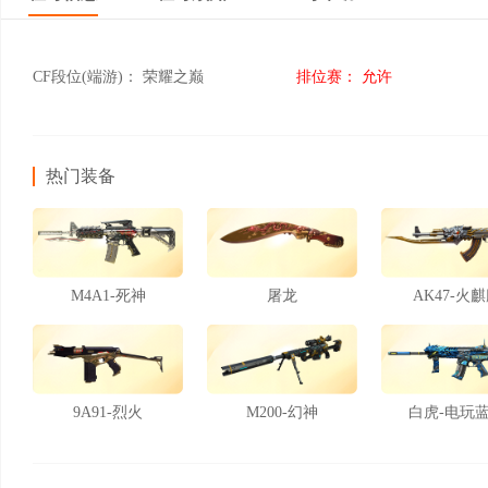
CF段位(端游)：
荣耀之巅
排位赛：
允许
热门装备
M4A1-死神
屠龙
AK47-火
9A91-烈火
M200-幻神
白虎-电玩