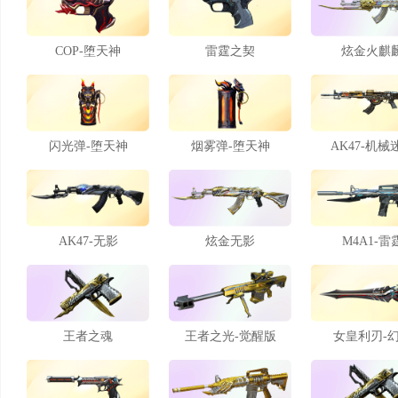
COP-堕天神
雷霆之契
炫金火麒
闪光弹-堕天神
烟雾弹-堕天神
AK47-机械
AK47-无影
炫金无影
M4A1-雷
王者之魂
王者之光-觉醒版
女皇利刃-