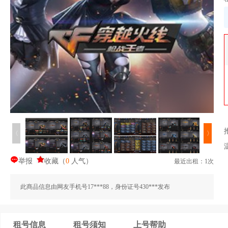
〈
〉
举报
收藏
（
0
人气
）
最近出租：1次
此商品信息由网友手机号17***88，身份证号430***发布
租号信息
租号须知
上号帮助