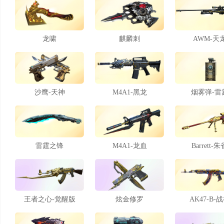
龙啸
麒麟刺
AWM-天
沙鹰-天神
M4A1-黑龙
烟雾弹-雷
雷霆之锋
M4A1-龙血
Barrett-朱
王者之心-觉醒版
炫金修罗
AK47-B-