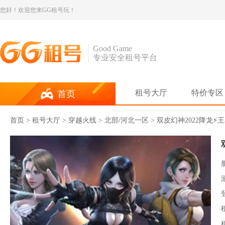
您好！欢迎您来GG租号玩！
Good Game
专业安全租号平台
租号大厅
特价专区
首页
首页
>
租号大厅
>
穿越火线
> 北部/河北一区 > 双皮幻神2022降