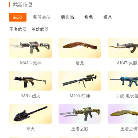
武器信息
武器
账号类型
装饰品
角色
道具
王者武器
英雄武器
M4A1-死神
屠龙
AK47-火
9A91-烈火
M200-幻神
白虎-电玩
擎天
王者之戮
王者之锋