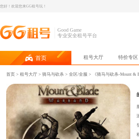
您好！欢迎您来GG租号玩！
Good Game
专业安全租号平台
租号大厅
特价专区
首页
首页
>
租号大厅
>
骑马与砍杀
> 全区/全服 > 《骑马与砍杀-Mou