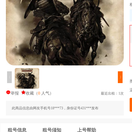
〈
〉
举报
收藏
（
0
人气
）
最近出租：1次
此商品信息由网友手机号18***73，身份证号431***发布
租号信息
租号须知
上号帮助