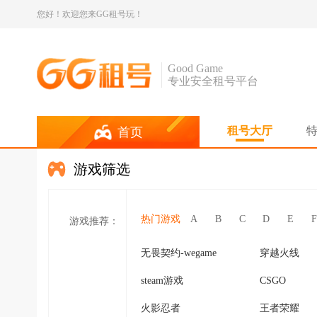
您好！欢迎您来GG租号玩！
Good Game
专业安全租号平台
租号大厅
首页
游戏筛选
热门游戏
A
B
C
D
E
F
游戏推荐：
无畏契约-wegame
穿越火线
steam游戏
CSGO
火影忍者
王者荣耀