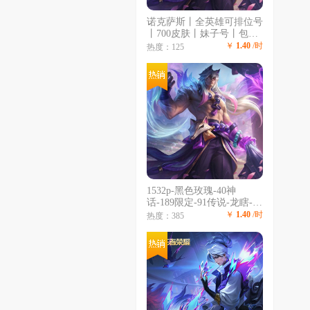
诺克萨斯丨全英雄可排位号
丨700皮肤丨妹子号丨包时
跳楼价丨黑黄龙瞎丨DJ琴
￥
1.40
/时
热度：125
女丨电玩瑞文
1532p-黑色玫瑰-40神
话-189限定-91传说-龙瞎-海
克斯薇恩-恐惧诺手-泳池派
￥
1.40
/时
热度：385
对全套-情人节套-冰雪节
套-源计划套-冠军皮肤套-
超多年限具体游戏见吧