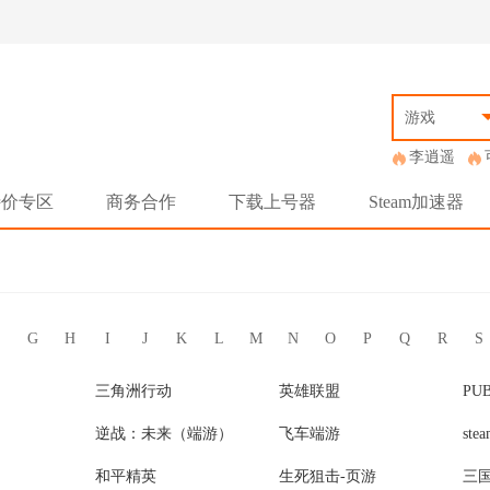
游戏
李逍遥
特价专区
商务合作
下载上号器
Steam加速器
G
H
I
J
K
L
M
N
O
P
Q
R
S
三角洲行动
英雄联盟
PU
逆战：未来（端游）
飞车端游
st
和平精英
生死狙击-页游
三