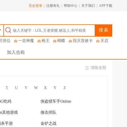
安全登录
|
注册有礼
|
帮助中心
|
关于我们
|
APP下载
搜索
可排位
一念神魔
枪王
蝴蝶
毁灭音效卡
天启
加入合租
清除全部
T
U
V
W
X
Y
Z
BG吃鸡
侠盗猎车手Online
eam其他游戏
揍击排队
国杀手游
金铲之战