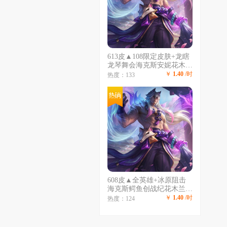
613皮▲108限定皮肤+龙瞎
龙琴舞会海克斯安妮花木兰
嫦娥等各种年限皮肤多冰原
￥
1.40
/时
热度：133
狙击等优质皮肤
608皮▲全英雄+冰原阻击
海克斯鳄鱼创战纪花木兰嫦
娥鸡年蔚周年女枪诺手EZ
￥
1.40
/时
热度：124
爱心头羊年金克丝情人节发
条艾希奎因琴女