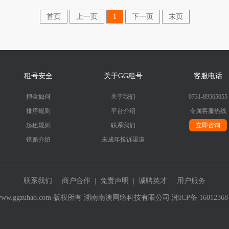
首页
上一页
1
下一页
末页
租号安全
关于GG租号
客服电话
押金如何
关于我们
0731-89565055
排序规则
平台介绍
专属客服热线
起租规则
联系我们
立即咨询
错赔介绍
未成年投诉渠道
联系我们
|
商户合作
|
免责声明
|
诚聘英才
|
用户服务
019- www.ggzuhao.com 版权所有 湖南南澳网络科技有限公司
湘ICP备 1601236