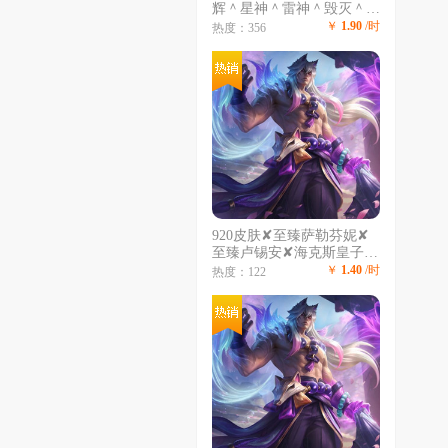
辉＾星神＾雷神＾毁灭＾＾
裁决流光皮肤✔金色蔷薇-
￥
1.90
/时
热度：356
纸灯笼皮肤☞黑龙-冠军之
武皮肤☞3烈龙☞白虎-迷你
小艾☞雷神-小红☞火麒麟-
灵狐
920皮肤✘至臻萨勒芬妮✘
至臻卢锡安✘海克斯皇子✘
龙瞎✘安妮梦游仙境✘电玩
￥
1.40
/时
热度：122
阿狸女枪人马✘哥特萝莉✘
卧虎藏龙✘嫦娥花木兰✘舞
会公主✘勇敢的心