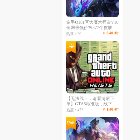
🌸手Q181区大魔术师🌸V10
全网最低价🌸377个皮肤🌸
全英雄🌸4荣耀典藏🌸传说
￥
0.40
/时
热度：20
史诗多到用不完🌸可人脸协
助🌸可排位🌸
【无法线上，请看清后下
单】GTA5标准版，线下线
上重过任务，沉浸式游戏体
￥
1.40
/时
热度：472
验，给您带来不一样的体
验，无令牌秒登陆，专业出
租不顶号，长租更划算，收
藏不迷路