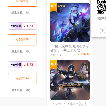
传说红枫、瑶典藏拾光映
立即租号
像、冥王哈迪斯、、龙年限
定、齐天大圣
最近出租：1次
扫码下
1.23
VIP会员
￥
立即租号
183区天魔缭乱 账号有多个
省标，一共三个万战
最近出租：1次
￥
0.40
/时
热度：20
1.23
VIP会员
￥
立即租号
最近出租：1次
100V^隼＾5幻神☞传说光