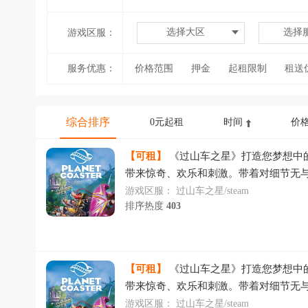
选择大区
选择
游戏区服：
服务优惠：
价格范围
押金
起租限制
租送
综合排序
0元起租
时间
价
【可租】
《过山车之星》打造您梦想中
带来惊奇、欢乐和刺激。带着对细节无
和设计令人难以置信的过山车公园，并
游戏区服：
过山车之星/steam
排序热度
403
管理您的公园
【可租】
《过山车之星》打造您梦想中
带来惊奇、欢乐和刺激。带着对细节无
和设计令人难以置信的过山车公园，并
游戏区服：
过山车之星/steam