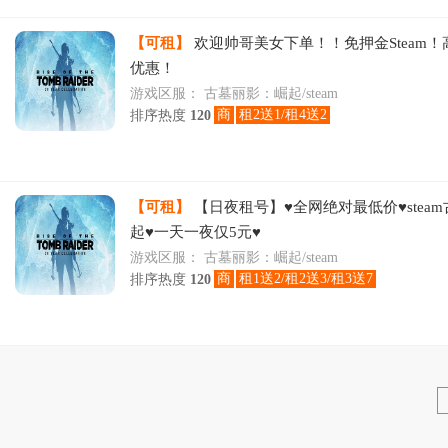
【可租】
欢迎帅哥美女下单！！免押金Steam
优惠！
游戏区服：
古墓丽影：崛起/steam
商
租2送1/租4送2
排序热度
120
【可租】
【日夜租号】♥全网绝对最低价♥steam
起♥一天一夜仅5元♥
游戏区服：
古墓丽影：崛起/steam
商
租1送2/租2送3/租3送7
排序热度
120