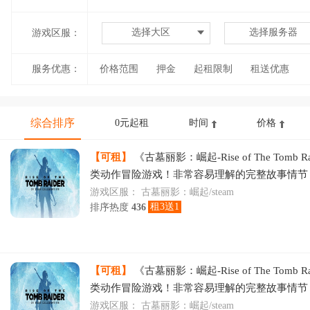
选择大区
选择服务器
游戏区服：
服务优惠：
价格范围
押金
起租限制
租送优惠
综合排序
0元起租
时间
价格
【可租】
《古墓丽影：崛起-Rise of The Tomb R
类动作冒险游戏！非常容易理解的完整故事情节
游戏区服：
古墓丽影：崛起/steam
租3送1
排序热度
436
【可租】
《古墓丽影：崛起-Rise of The Tomb R
类动作冒险游戏！非常容易理解的完整故事情节
险剧情令人沉迷其中！越玩越上瘾，快来体
游戏区服：
古墓丽影：崛起/steam