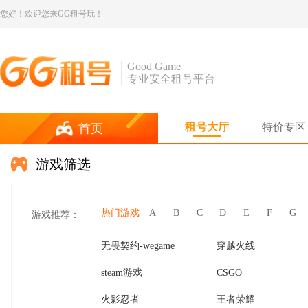
您好！欢迎您来GG租号玩！
Good Game
专业安全租号平台
租号大厅
特价专区
首页
游戏筛选
热门游戏
A
B
C
D
E
F
G
游戏推荐：
无畏契约-wegame
穿越火线
steam游戏
CSGO
火影忍者
王者荣耀