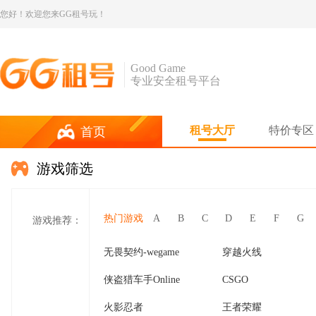
您好！欢迎您来GG租号玩！
Good Game
专业安全租号平台
租号大厅
特价专区
首页
游戏筛选
热门游戏
A
B
C
D
E
F
G
游戏推荐：
无畏契约-wegame
穿越火线
侠盗猎车手Online
CSGO
火影忍者
王者荣耀