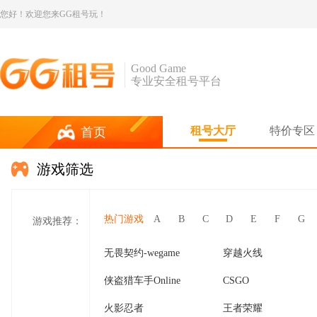
您好！欢迎您来GG租号玩！
Good Game
专业安全租号平台
租号大厅
特价专区
首页
游戏筛选
热门游戏
A
B
C
D
E
F
G
游戏推荐：
无畏契约-wegame
穿越火线
侠盗猎车手Online
CSGO
火影忍者
王者荣耀