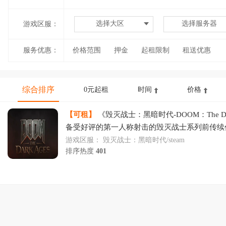
选择大区
选择服务器
游戏区服：
服务优惠：
价格范围
押金
起租限制
租送优惠
综合排序
0元起租
时间
价格
【可租】
《毁灭战士：黑暗时代-DOOM：The Dar
备受好评的第一人称射击的毁灭战士系列前传续
身为传奇屠魔勇士——毁灭战士，对抗永无止尽
游戏区服：
毁灭战士：黑暗时代/steam
排序热度
401