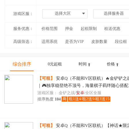
选择大区
选择服务器
游戏区服：
服务优惠：
价格范围
押金
起租限制
租送优惠
高级筛选：
适用系统
是否为VIP
皮肤数量
段位框
综合排序
0元起租
时间
价格
【可租】
安卓Q（不能和V区联机）🔥金铲铲之
｜🎮独享稳登绝不顶号，海量棋子羁绊随心搭
层出不穷，🎯博弈运营冲刺段位登顶，时租日租
游戏区服：
金铲之战/
安卓
/全区全服
商
租1送4/租2送9/租3送15
排序热度
104
刻畅玩
【可租】
安卓Q（不能和V区联机）【神话★限