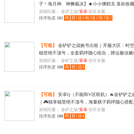
子丶海月神、神狮裁决】★小小佛耶戈 喜欢收
游戏区服：
金铲之战/
安卓
/全区全服
商
租1送1/租2送2/租3送3
排序热度
101
【可租】
金铲铲之战账号出租｜开服大区：时
稳登绝不顶号，全套羁绊随心组合，牌运极佳赌
租日租物美价廉速玩
游戏区服：
金铲之战/
安卓
/全区全服
商
租1送4
排序热度
100
【可租】
安卓Q（不能和V区联机）🔥金铲铲之
｜🎮独享稳登绝不顶号，海量棋子羁绊随心搭
层出不穷，🎯博弈运营冲刺段位登顶，时租日租
游戏区服：
金铲之战/
安卓
/全区全服
商
租1送4
排序热度
100
刻畅玩