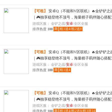
【可租】
安卓Q（不能和V区联机）🔥金铲铲之
｜🎮独享稳登绝不顶号，海量棋子羁绊随心搭
层出不穷，🎯博弈运营冲刺段位登顶，时租日租
游戏区服：
金铲之战/
安卓
/全区全服
商
租1送4/租2送8
排序热度
100
刻畅玩
【可租】
安卓Q（不能和V区联机）🔥金铲铲之
｜🎮独享稳登绝不顶号，海量棋子羁绊随心搭
层出不穷，🎯博弈运营冲刺段位登顶，时租日租
游戏区服：
金铲之战/
安卓
/全区全服
商
租1送4
排序热度
100
刻畅玩
【可租】
安卓Q（不能和V区联机）🔥金铲铲之
｜🎮独享稳登绝不顶号，海量棋子羁绊随心搭
层出不穷，🎯博弈运营冲刺段位登顶，时租日租
游戏区服：
金铲之战/
安卓
/全区全服
商
租1送4/租2送8/租3送14
排序热度
100
刻畅玩