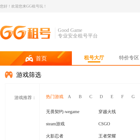
您好！欢迎您来GG租号玩！
Good Game
专业安全租号平台
租号大厅
特价专区
首页
游戏筛选
热门游戏
A
B
C
D
E
F
G
游戏推荐：
无畏契约-wegame
穿越火线
steam游戏
CSGO
火影忍者
王者荣耀