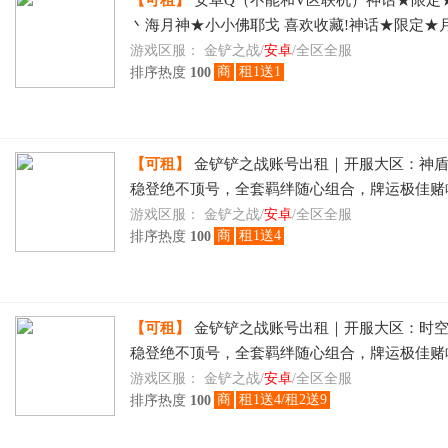
【可租】
安卓Q（不能和V区联机）神话★限定
丶海月神★小小佛耶戈 喜欢收藏!神话★限定★
月神★小小佛耶戈 喜欢收藏!神话★限定★月华
游戏区服：
金铲之战/
安卓
/全区全服
商
租1送1
排序热度
100
★小
【可租】
金铲铲之战账号出租｜开服大区：神
稳登绝不顶号，全套羁绊随心组合，牌运极佳赌
租日租物美价廉速玩
游戏区服：
金铲之战/
安卓
/全区全服
商
租1送4
排序热度
100
【可租】
金铲铲之战账号出租｜开服大区：时
稳登绝不顶号，全套羁绊随心组合，牌运极佳赌
租日租物美价廉速玩
游戏区服：
金铲之战/
安卓
/全区全服
商
租1送4/租2送9
排序热度
100