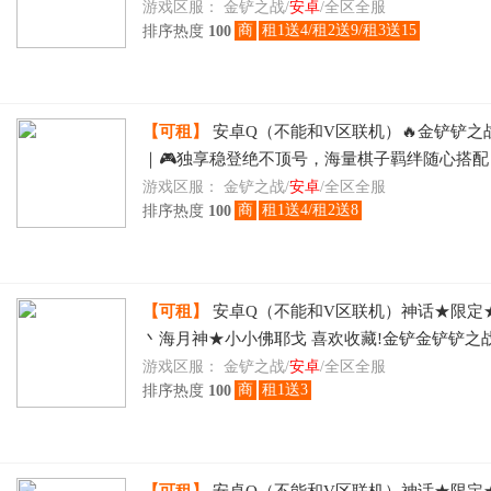
层出不穷，🎯博弈运营冲刺段位登顶，时租日租
游戏区服：
金铲之战/
安卓
/全区全服
商
租1送4/租2送9/租3送15
排序热度
100
刻畅玩
【可租】
安卓Q（不能和V区联机）🔥金铲铲之
｜🎮独享稳登绝不顶号，海量棋子羁绊随心搭
层出不穷，🎯博弈运营冲刺段位登顶，时租日租
游戏区服：
金铲之战/
安卓
/全区全服
商
租1送4/租2送8
排序热度
100
刻畅玩
【可租】
安卓Q（不能和V区联机）神话★限定
丶海月神★小小佛耶戈 喜欢收藏!金铲金铲铲之
弈 喜欢收藏!神话★限定★月华之子丶海月神★
游戏区服：
金铲之战/
安卓
/全区全服
商
租1送3
排序热度
100