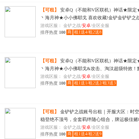
【可租】
安卓Q（不能和V区联机）神话★限定
丶海月神★小小佛耶戈 喜欢收藏!金铲金铲铲之
弈 喜欢收藏!神话★限定★月华之子丶海月神★
游戏区服：
金铲之战/
安卓
/全区全服
商
租1送4/租2送8
排序热度
100
【可租】
安卓Q（不能和V区联机）神话★限定
丶海月神★小小佛耶戈&攻击、淘汰超级特效！
大区 喜欢收藏
游戏区服：
金铲之战/
安卓
/全区全服
商
租1送1/租2送2/租3送3
排序热度
100
【可租】
金铲铲之战账号出租｜开服大区：时
稳登绝不顶号，全套羁绊随心组合，牌运极佳赌
租日租物美价廉速玩
游戏区服：
金铲之战/
安卓
/全区全服
商
租1送4/租2送9
排序热度
100