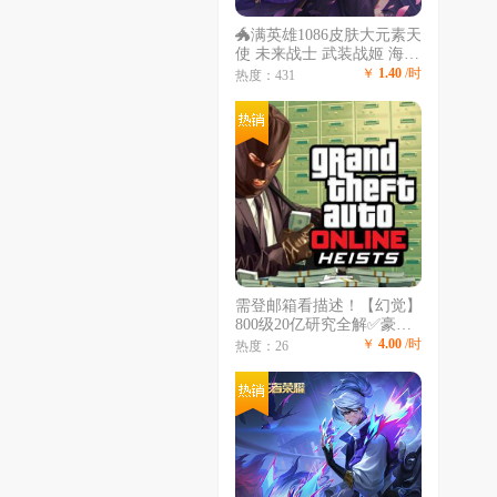
🐲满英雄1086皮肤大元素天
使 未来战士 武装战姬 海克
斯：皇子 鳄鱼 大嘴 摄魂薇
￥
1.40
/时
热度：431
恩 至臻全有
需登邮箱看描述！【幻觉】
800级20亿研究全解✅豪车
爆炸狙✅会所嫩模✅游艇✅
￥
4.00
/时
热度：26
地堡✅潜水艇✅全解锁✅恶
意投诉拉黑