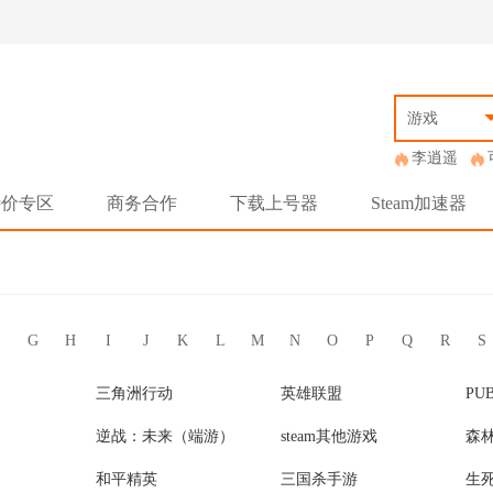
游戏
李逍遥
特价专区
商务合作
下载上号器
Steam加速器
G
H
I
J
K
L
M
N
O
P
Q
R
S
三角洲行动
英雄联盟
PU
逆战：未来（端游）
steam其他游戏
森
和平精英
三国杀手游
生