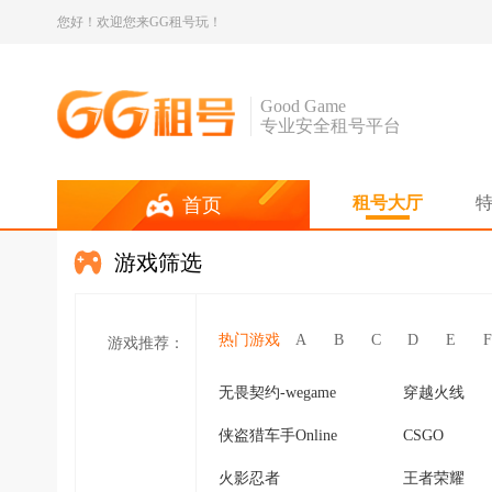
您好！欢迎您来GG租号玩！
Good Game
专业安全租号平台
租号大厅
首页
游戏筛选
热门游戏
A
B
C
D
E
F
游戏推荐：
无畏契约-wegame
穿越火线
侠盗猎车手Online
CSGO
火影忍者
王者荣耀