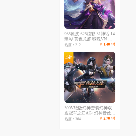
965原皮 625炫彩 31神话 14
臻彩 黄色龙虾 噬魂VN 云
顶神话崔丝塔娜 鼠年年套
￥
1.40
/时
热度：212
斩星魔剑 玉剑 源计划 万圣
节 冠军限定 泳池 电玩
300V绝版幻神套装幻神双
皮冠军之幻AG+幻神音效卡
星神白虎QBZ传说暗裔双雷
￥
2.70
/时
热度：364
暴COP柯尔特六烈盘蝴蝶20
王者15四防10音效卡