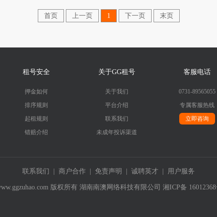
首页
上一页
1
下一页
末页
租号安全
关于GG租号
客服电话
押金如何
关于我们
0731-89565055
排序规则
平台介绍
专属客服热线
起租规则
联系我们
立即咨询
错赔介绍
未成年投诉渠道
联系我们
|
商户合作
|
免责声明
|
诚聘英才
|
用户服务
019- www.ggzuhao.com 版权所有 湖南南澳网络科技有限公司
湘ICP备 1601236