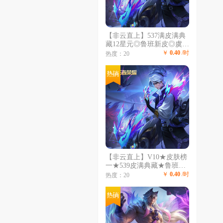
【非云直上】537满皮满典
藏12星元◎鲁班新皮◎虞姬
星元◎天使星元◎白金战神
￥
0.40
/时
热度：20
◎妲己绝版星元
【非云直上】V10★皮肤榜
一★539皮满典藏★鲁班时
之奇旅会员★虞姬黛羽霜翎
￥
0.40
/时
热度：20
星元★吕布白金战神★全能
大师★多金标★个性按键