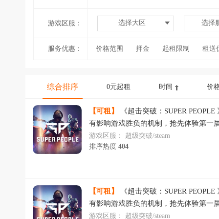
选择大区
选择
游戏区服：
服务优惠：
价格范围
押金
起租限制
租送
综合排序
0元起租
时间
价
【可租】
《超击突破：SUPER PEOPL
有影响游戏胜负的机制，抢先体验第一届
到10级就可参与，快来一起玩吧~
游戏区服：
超级突破/steam
排序热度
404
【可租】
《超击突破：SUPER PEOPL
有影响游戏胜负的机制，抢先体验第一届
到10级就可参与，快来一起玩吧~
游戏区服：
超级突破/steam