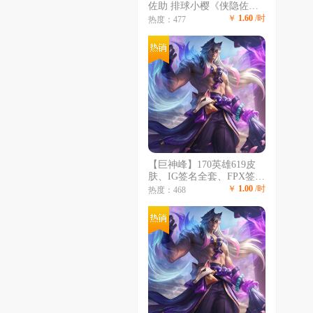
佐助 排球小樱《侠隐佐助
💥漂泊带土》全60S💥3600
￥
1.60
/时
热度：477
万战💥432忍《附身黑绝 侠
隐兜 泳装鼬💥《漂泊小南
全漂泊忍》/空导
【巨神峰】170英雄619皮
肤、IG签名全套、FPX签名
全套、海克斯安妮、海克斯
￥
1.00
/时
热度：468
人马、至臻瞎子、至臻腕
豪、至臻瑞文、至臻亚索、
至臻塞拉斯、奥斯曼大帝蛮
王、彩虹马