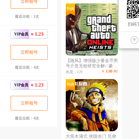
✘龙瞎✘卧虎藏龙✘狗丝✘
立即租号
电玩瑞文女枪阿狸人马✘嫦
娥花木兰
最近出租：1次
扫码下
1.23
VIP会员
￥
立即租号
【随风】增强版少量金币男
号介意无租研究全解✅豪车
最近出租：4次
爆炸狙✅会所嫩模✅游艇✅
￥
1.90
/时
热度：129
地堡✅潜水艇✅全解锁✅
1.23
VIP会员
￥
立即租号
最近出租：4次
大筒木浦式 侠隐水门 兄弟