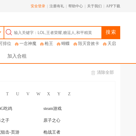
安全登录
|
注册有礼
|
帮助中心
|
关于我们
|
APP下载
搜索
可排位
一念神魔
枪王
蝴蝶
毁灭音效卡
天启
加入合租
清除全部
T
U
V
W
X
Y
Z
BG吃鸡
steam游戏
林之子
原子之心
死狙击-页游
枪战王者