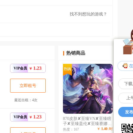
找不到想玩的游戏？
热销商品
1.23
VIP会员
￥
下载
立即租号
上
最近出租：4次
发布
1.23
VIP会员
￥
870皮肤✘至臻VN✘至臻瞎
子✘至臻盖伦✘至臻赛娜✘
恐惧新星✘海克斯波比人马
￥
1.40
/时
热度：167