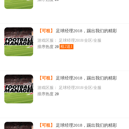
【可租】
足球经理2018，踢出我们的精彩
游戏区服：
足球经理2018/全区/全服
租2送1
排序热度
20
【可租】
足球经理2018，踢出我们的精彩
游戏区服：
足球经理2018/全区/全服
排序热度
20
【可租】
足球经理2018，踢出我们的精彩