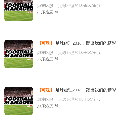
游戏区服：
足球经理2018/全区/全服
排序热度
20
【可租】
足球经理2018，踢出我们的精彩
游戏区服：
足球经理2018/全区/全服
排序热度
20
【可租】
足球经理2018，踢出我们的精彩
游戏区服：
足球经理2018/全区/全服
排序热度
20