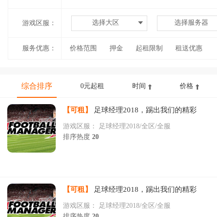
选择大区
选择服务器
游戏区服：
服务优惠：
价格范围
押金
起租限制
租送优惠
综合排序
0元起租
时间
价格
【可租】
足球经理2018，踢出我们的精彩
游戏区服：
足球经理2018/全区/全服
排序热度
20
【可租】
足球经理2018，踢出我们的精彩
游戏区服：
足球经理2018/全区/全服
排序热度
20