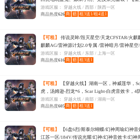
晴雅/兰-巾帼英雄/雨棠/王者-零-传说之路/奇洋
游戏区服：
穿越火线 / 西部 / 陕西一区
商
赔
租3送1/租4送1
商品热度
626
【可租】
传说灵眸/毁灭星空/天龙CFSTAR/火麒麟
麒麟AG/雷神源计划2.0专属 /雷神暗月/雷神星空
罗CFSTAR/M200-幻神
游戏区服：
穿越火线 / 东部 / 上海一区
商
赔
租3送1
商品热度
616
【可租】
【穿越火线】湖南一区，神威莲华，Scar L
虎，汤姆逊-烈龙*6，Scar Light-白虎音效卡，
业经理，兔囡囡，迷你生化手雷，Sc
游戏区服：
穿越火线 / 南部 / 湖南一区
商
赔
租3送1
商品热度
605
【可租】
【6盘6烈/斯泰尔蝴蝶/幻神周瑜幻神音
江苏一区/184V/传说光耀/幻神/幻神音效卡/幻神周