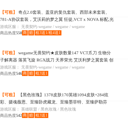
【可租】
奇点2.0套装、盖亚的复仇套装、西部未来套装、
781-A协议套装，艾沃莉的梦之翼 狂徒,VCT x NOVA 标配,光
明哨兵//2.0 幻影,上古龙炎 冥驹,第一卷 苦无,机动狂飙 战刀
游戏区服：
无畏契约-wegame / wegame / wegame
商
赔
租3送1/租4送1
商品热度
550
【可租】
wegame无畏契约★皮肤数量147 VCT爪刀 生物分
子解离器 落英飞旋 RGX战刀 天界荣光 艾沃利梦之翼套装 创
纪元狂徒 归零者套装 日晷雄狮套装
游戏区服：
无畏契约-wegame / wegame / wegame
商
赔
租3送1
商品热度
546
【可租】
【黑色玫瑰】1378皮肤170英雄1094皮肤+284炫
彩、摄魂薇恩、至臻卧虎藏龙、至臻墨菲特、至臻萨勒芬
妮、至臻凯隐、至臻金克丝、至臻厄运小姐、至臻薇恩、至
游戏区服：
英雄联盟 / 黑色玫瑰 / 黑色玫瑰
商
赔
租3送1
商品热度
542
臻