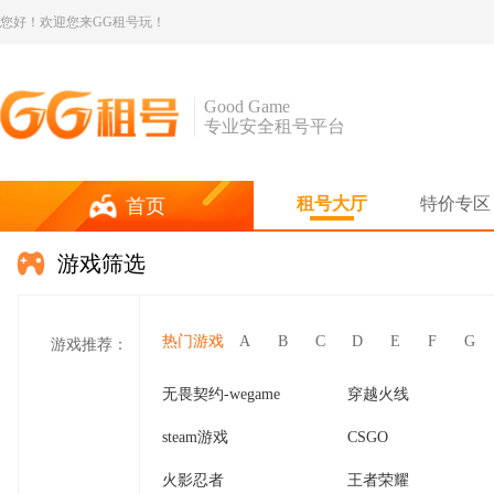
您好！欢迎您来GG租号玩！
Good Game
专业安全租号平台
租号大厅
特价专区
首页
游戏筛选
热门游戏
A
B
C
D
E
F
G
游戏推荐：
无畏契约-wegame
穿越火线
steam游戏
CSGO
火影忍者
王者荣耀