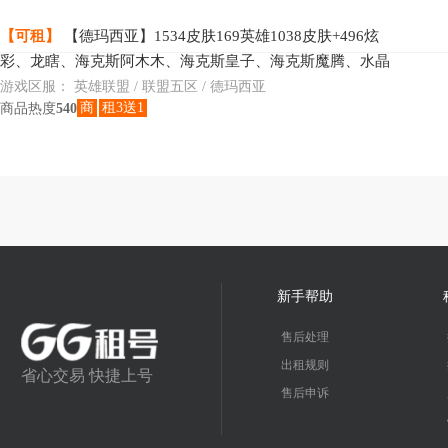
【可租】
【德玛西亚】1534皮肤169英雄1038皮肤+496炫
彩、龙瞎、海克斯阿木木、海克斯皇子、海克斯魔腾、水晶
圣骑艾希、海克斯希维尔、海克斯卧虎藏龙、至臻潘森、至
游戏区服：
英雄联盟 / 联盟五区 / 德玛西亚
商
租3送1
商品热度
540
新手帮助
售后处理
出租规则
省心交易 快捷上号
售后申诉