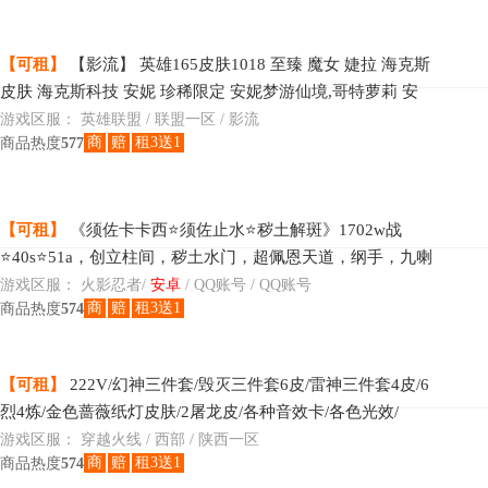
【可租】
【影流】 英雄165皮肤1018 至臻 魔女 婕拉 海克斯
皮肤 海克斯科技 安妮 珍稀限定 安妮梦游仙境,哥特萝莉 安
妮,创星之灵 璐璐,舞会公主 安妮 年限皮
游戏区服：
英雄联盟 / 联盟一区 / 影流
商
赔
租3送1
商品热度
577
【可租】
《须佐卡卡西⭐须佐止水⭐秽土解斑》1702w战
⭐40s⭐51a，创立柱间，秽土水门，超佩恩天道，纲手，九喇
鸣人，永恒万花筒宇智波佐助，忍战樱，自来也，仙人自来
游戏区服：
火影忍者/
安卓
/ QQ账号 / QQ账号
商
赔
租3送1
商品热度
574
也
【可租】
222V/幻神三件套/毁灭三件套6皮/雷神三件套4皮/6
烈4炼/金色蔷薇纸灯皮肤/2屠龙皮/各种音效卡/各色光效/
游戏区服：
穿越火线 / 西部 / 陕西一区
商
赔
租3送1
商品热度
574