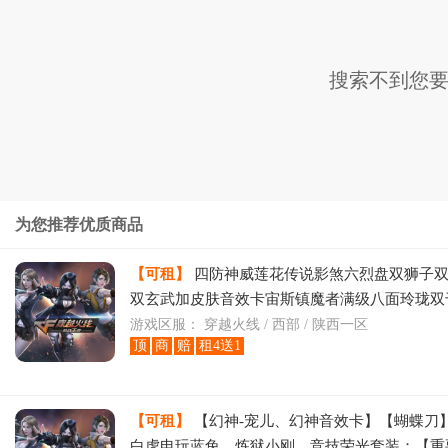
搜索不到您要
为您推荐优质商品
【可租】
四防神威莲花传说影煞六烈盘双狮子
双玄武加皮肤音效卡宙斯镇魔者满级八面玲珑双
炽芒蝶刃法玛斯天罚光海夜岚全生化皮肤弹夹道
游戏区服：
穿越火线 / 西部 / 陕西一区
顶
商
赔
租4送1
【可租】
【幻神-宠儿、幻神音效卡】【蝴蝶刀
白虎电玩蓝兔、炼狱小刚、竞技荣光套装；【重