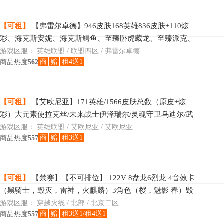
【可租】
【弗雷尔卓德】946皮肤168英雄836皮肤+110炫
彩、海克斯安妮、海克斯鳄鱼、至臻卧虎藏龙、至臻派克、
至臻李青、至臻剑圣、至臻腕豪、至臻永恩、至臻艾克、至
游戏区服：
英雄联盟 / 联盟四区 / 弗雷尔卓德
商
赔
租4送1
商品热度
562
臻
【可租】
【艾欧尼亚】171英雄/1566皮肤总数（原皮+炫
彩）大元素使拉克丝/未来战士伊泽瑞尔/灵魂守卫乌迪尔/武
装战姬厄运小姐/至臻神龙尊者炎龙瑟提/至臻源计划逆流塞
游戏区服：
英雄联盟 / 艾欧尼亚 / 艾欧尼亚
商
赔
租3送1
商品热度
557
【可租】
【禁赛】【不可排位】 122V 8盘龙6烈龙 4音效卡
（黑骑士，毁灭，雷神，火麒麟）3角色（樱，魅影 春）毁
灭-星空 CFS-火麒麟 无影-耀金皮肤 黑骑士耀金
游戏区服：
穿越火线 / 北部 / 北京二区
商
赔
租3送1/租4送1
商品热度
557