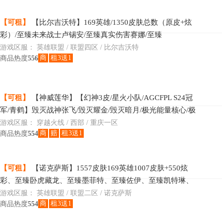
【可租】
【比尔吉沃特】169英雄/1350皮肤总数（原皮+炫
彩）/至臻未来战士卢锡安/至臻真实伤害赛娜/至臻
KDAALLOUT卡莎/至臻魔女婕拉/至臻奥术师佐伊/至臻黑
游戏区服：
英雄联盟 / 联盟四区 / 比尔吉沃特
商
租3送1
商品热度
556
【可租】
【神威莲华】【幻神3皮/星火小队/AGCFPL S24冠
军/青鹤】毁灭战神张飞/毁灭耀金/毁灭暗月/极光能量核心/极
光高能霹雳 /天龙传奇70KG/天龙传奇白鲨
游戏区服：
穿越火线 / 西部 / 重庆一区
商
赔
租3送1
商品热度
554
【可租】
【诺克萨斯】1557皮肤169英雄1007皮肤+550炫
彩、至臻卧虎藏龙、至臻墨菲特、至臻佐伊、至臻凯特琳、
至臻潘森、至臻菲奥娜、至臻提莫、至臻EZ、至臻厄运小
游戏区服：
英雄联盟 / 联盟二区 / 诺克萨斯
商
租3送1
商品热度
554