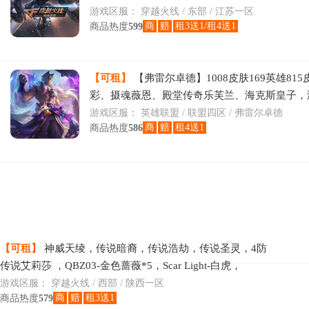
烈龙/斯泰尔蝴蝶/雷霆套/COP雷霆/Q
游戏区服：
穿越火线 / 东部 / 江苏一区
商
赔
租3送1/租4送1
商品热度
599
【可租】
【弗雷尔卓德】1008皮肤169英雄815皮
彩、摄魂薇恩、殿堂传奇乐芙兰、海克斯皇子，
人、海克斯波比、海克斯卡萨丁、海克斯鳄鱼、
游戏区服：
英雄联盟 / 联盟四区 / 弗雷尔卓德
商
赔
租4送1
商品热度
586
【可租】
神威天绫，传说暗裔，传说浩劫，传说圣灵，4防
传说艾莉莎 ，QBZ03-金色蔷薇*5，Scar Light-白虎，
HK417-朱雀，M4A1-青龙，M200-幻神
游戏区服：
穿越火线 / 西部 / 陕西一区
商
赔
租3送1
商品热度
579