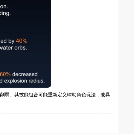
削弱。其技能组合可能重新定义辅助角色玩法，兼具