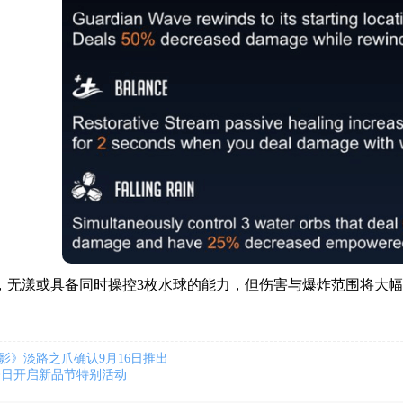
漾或具备同时操控3枚水球的能力，但伤害与爆炸范围将大幅
。
影》淡路之爪确认9月16日推出
台今日开启新品节特别活动