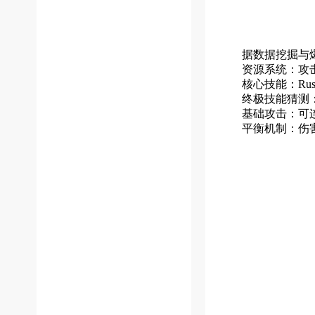
据数据挖掘与爆
资源系统：攻击
核心技能：Rushi
终极技能猜测：Gua
基础攻击：可连
平衡机制：伤害触