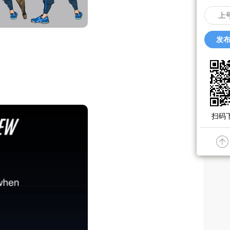
上
发布
扫码下