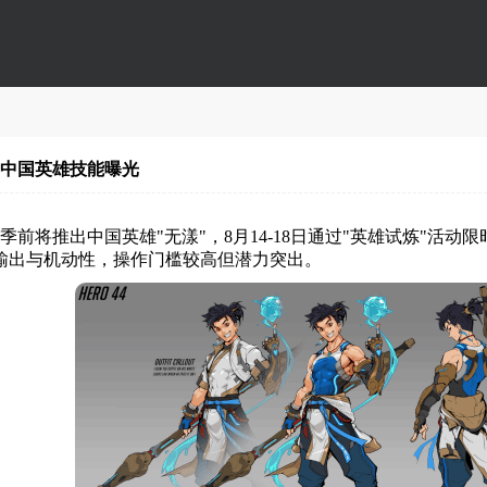
新中国英雄技能曝光
季前将推出中国英雄"无漾"，8月14-18日通过"英雄试炼"活
输出与机动性，操作门槛较高但潜力突出。