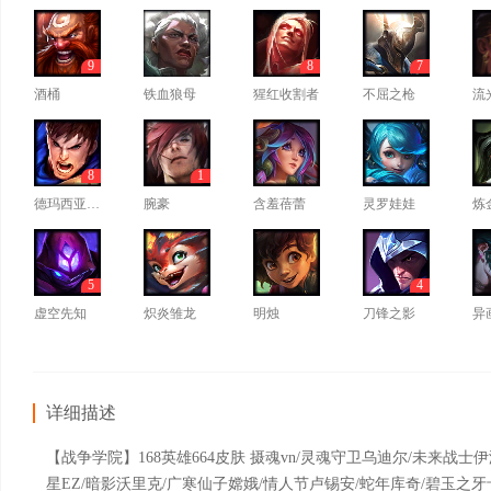
9
8
7
酒桶
铁血狼母
猩红收割者
不屈之枪
流
8
1
德玛西亚之力
腕豪
含羞蓓蕾
灵罗娃娃
炼
5
4
虚空先知
炽炎雏龙
明烛
刀锋之影
异
详细描述
【战争学院】168英雄664皮肤 摄魂vn/灵魂守卫乌迪尔/未来战士
星EZ/暗影沃里克/广寒仙子嫦娥/情人节卢锡安/蛇年库奇/碧玉之