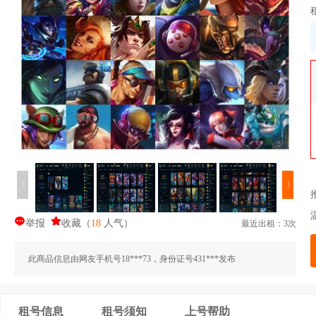
〈
〉
举报
收藏
（
18
人气
）
最近出租：3次
此商品信息由网友手机号18***73，身份证号431***发布
租号信息
租号须知
上号帮助