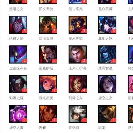
8
7
4
5
黑暗之女
正义天使
远古巫灵
龙血武姬
九
5
5
3
6
惩戒之箭
深海泰坦
奥术先驱
北地之怒
无
2
5
2
3
虚空掠夺者
诺克萨斯之手
未来守护者
冰霜女巫
符
1
1
4
影流之镰
暮光星灵
荆棘之兴
虚空之女
星
2
1
1
1
虚空之眼
岩雀
青钢影
影哨
迅