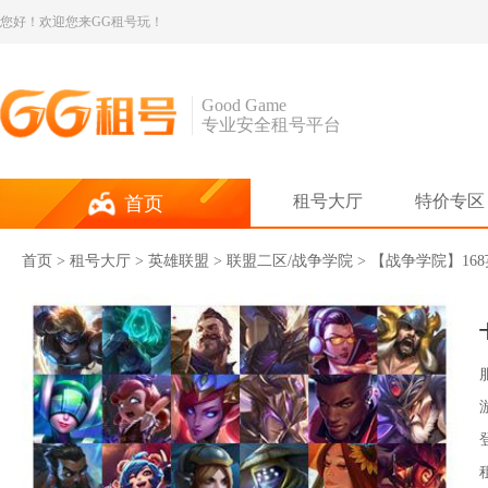
您好！欢迎您来GG租号玩！
Good Game
专业安全租号平台
租号大厅
特价专区
首页
首页
>
租号大厅
>
英雄联盟
> 联盟二区/战争学院 > 【战争学院】16