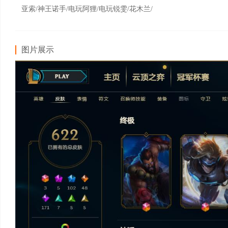
亚索/神王诺手/电玩阿狸/电玩锐雯/花木兰/
图片展示