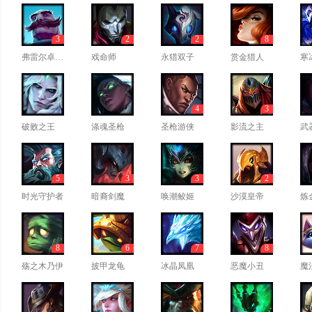
3
2
2
8
弗雷尔卓德之心
戏命师
永猎双子
赏金猎人
寒
4
3
破败之王
涤魂圣枪
圣枪游侠
影流之主
武
5
3
3
2
时光守护者
暗裔剑魔
唤潮鲛姬
沙漠皇帝
炼
8
6
7
8
殇之木乃伊
披甲龙龟
冰晶凤凰
恶魔小丑
魔