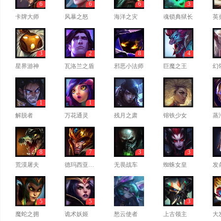
6
6
6
3
卡牌大师
风暴之怒
海洋之灾
魂锁典狱长
英
3
2
8
4
星界游神
瓦洛兰之盾
邪恶小法师
巨魔之王
幻
1
1
解脱者
万花通灵
残月之肃
镕铁少女
蒸
8
7
3
3
荒漠屠夫
德玛西亚皇子
无畏战车
蜘蛛女皇
发
5
5
3
魔蛇之拥
诡术妖姬
愁云使者
上古领主
大