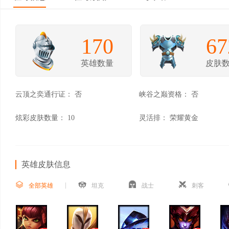
170
67
英雄数量
皮肤
云顶之奕通行证：
否
峡谷之巅资格：
否
炫彩皮肤数量：
10
灵活排：
荣耀黄金
英雄皮肤信息
全部英雄
坦克
战士
刺客