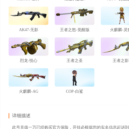
AK47-无影
王者之怒-觉醒版
火麒麟-灵
烈龙-悦心
王者之圣
王者之影
火麒麟-AG
COP-白鲨
详细描述
此号充值一万已经购买官方保险，开挂必根据您的实名信息起诉到