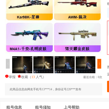
〈
〉
举报
收藏
（
13
人气
）
最近出租：0次
此商品信息由网友手机号13***14，身份证号220***发布
租号信息
租号须知
上号帮助