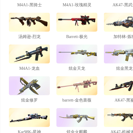
M4A1-黑骑士
M4A1-玫瑰精灵
AK47-黑
汤姆逊-烈龙
Barrett-极光
加特林-炼
M4A1-龙血
炫金天龙
炫金黑龙
炫金修罗
barrett-金色蔷薇
AK47-黑
Kar98K-星神
炫金火麒麟
AK47-机械