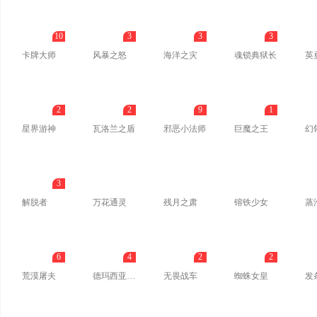
10
3
3
3
卡牌大师
风暴之怒
海洋之灾
魂锁典狱长
英
2
2
9
1
星界游神
瓦洛兰之盾
邪恶小法师
巨魔之王
幻
3
解脱者
万花通灵
残月之肃
镕铁少女
蒸
6
4
2
2
荒漠屠夫
德玛西亚皇子
无畏战车
蜘蛛女皇
发