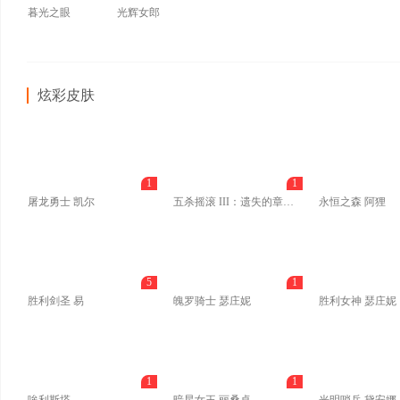
暮光之眼
光辉女郎
炫彩皮肤
1
1
屠龙勇士 凯尔
五杀摇滚 III：遗失的章节 凯尔
永恒之森 阿狸
5
1
胜利剑圣 易
魄罗骑士 瑟庄妮
胜利女神 瑟庄妮
1
1