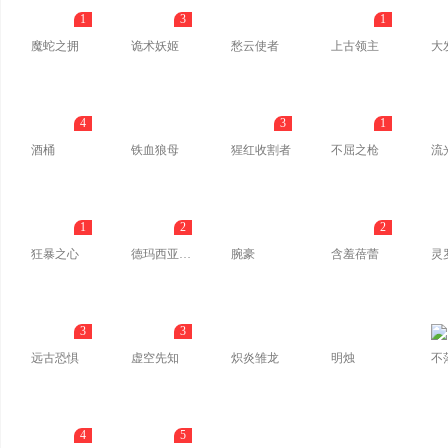
1
3
1
魔蛇之拥
诡术妖姬
愁云使者
上古领主
大
4
3
1
酒桶
铁血狼母
猩红收割者
不屈之枪
流
1
2
2
狂暴之心
德玛西亚之力
腕豪
含羞蓓蕾
灵
3
3
远古恐惧
虚空先知
炽炎雏龙
明烛
不
4
5