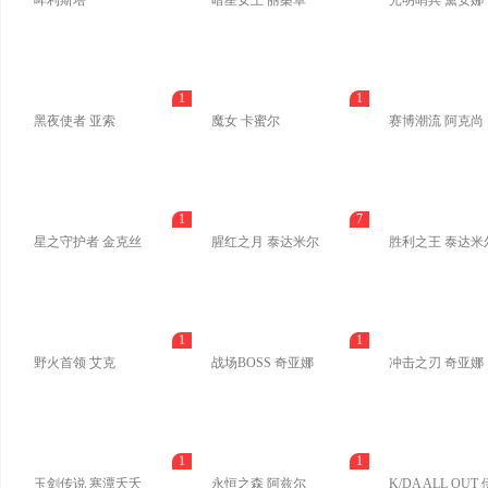
哞利斯塔
暗星女王 丽桑卓
光明哨兵 黛安娜
1
1
黑夜使者 亚索
魔女 卡蜜尔
赛博潮流 阿克尚
1
7
星之守护者 金克丝
腥红之月 泰达米尔
胜利之王 泰达米
1
1
野火首领 艾克
战场BOSS 奇亚娜
冲击之刃 奇亚娜
1
1
玉剑传说 寒潭夭夭
永恒之森 阿兹尔
K/DA ALL OUT