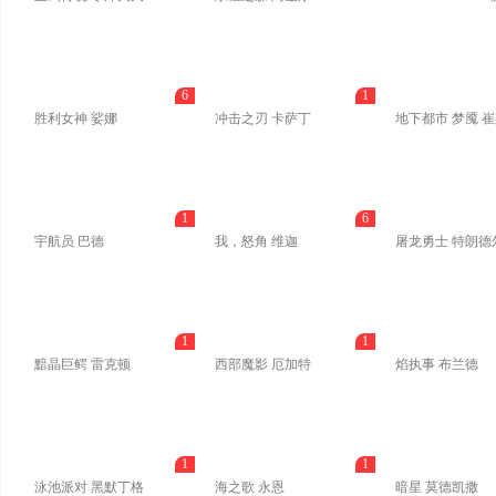
6
1
胜利女神 娑娜
冲击之刃 卡萨丁
地下都市 梦魇 
1
6
宇航员 巴德
我，怒角 维迦
屠龙勇士 特朗德
1
1
黯晶巨鳄 雷克顿
西部魔影 厄加特
焰执事 布兰德
1
1
泳池派对 黑默丁格
海之歌 永恩
暗星 莫德凯撒