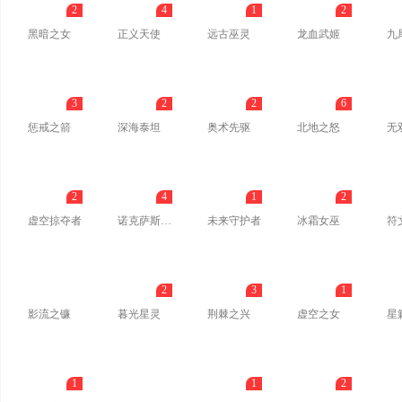
2
4
1
2
黑暗之女
正义天使
远古巫灵
龙血武姬
九
3
2
2
6
惩戒之箭
深海泰坦
奥术先驱
北地之怒
无
2
4
1
2
虚空掠夺者
诺克萨斯之手
未来守护者
冰霜女巫
符
2
3
1
影流之镰
暮光星灵
荆棘之兴
虚空之女
星
1
1
2