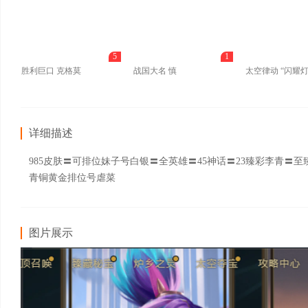
5
1
胜利巨口 克格莫
战国大名 慎
详细描述
985皮肤〓可排位妹子号白银〓全英雄〓45神话〓23臻彩李青
青铜黄金排位号虐菜
图片展示