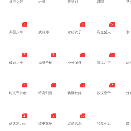
虚空之眼
岩雀
青钢影
影哨
迅
3
1
5
弗雷尔卓德之心
戏命师
永猎双子
赏金猎人
寒
7
1
4
1
破败之王
涤魂圣枪
圣枪游侠
影流之主
武
2
3
3
2
时光守护者
暗裔剑魔
唤潮鲛姬
沙漠皇帝
炼
2
2
10
殇之木乃伊
披甲龙龟
冰晶凤凰
恶魔小丑
魔