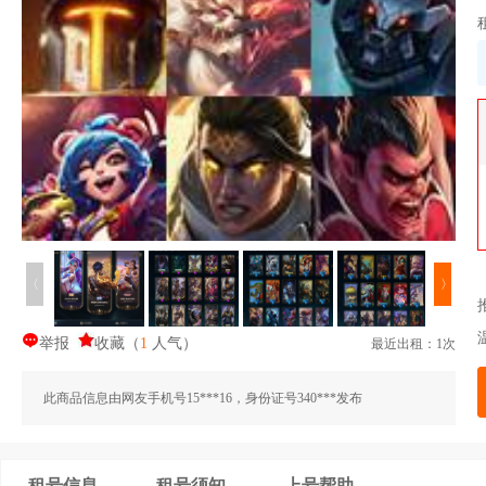
〈
〉
举报
收藏
（
1
人气
）
最近出租：1次
此商品信息由网友手机号15***16，身份证号340***发布
租号信息
租号须知
上号帮助