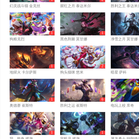
幻灵战斗猫 金克丝
腥红之月 泰达米尔
胜利之王 泰达米
1
1
狗粮克烈
黑色荆棘 莫甘娜
净雪之月 莫甘娜
1
2
地狱火 卡尔萨斯
狗头猫咪 悠米
暗星 萨科
1
6
奥德赛 崔斯特
胜利之运 崔斯特
电玩上校 库奇
1
1
我，怒角 维迦
宇航员 维迦
屠龙勇士 特朗德