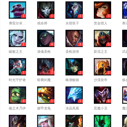
1
1
1
3
弗雷尔卓德之心
戏命师
永猎双子
赏金猎人
寒
1
4
3
5
破败之王
涤魂圣枪
圣枪游侠
影流之主
武
1
2
2
2
时光守护者
暗裔剑魔
唤潮鲛姬
沙漠皇帝
炼
4
1
1
6
殇之木乃伊
披甲龙龟
冰晶凤凰
恶魔小丑
魔