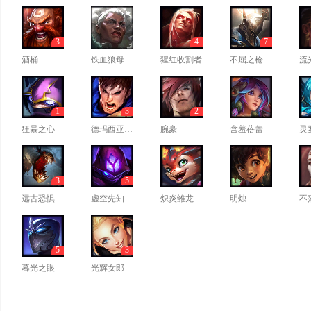
3
4
7
酒桶
铁血狼母
猩红收割者
不屈之枪
流
1
3
2
狂暴之心
德玛西亚之力
腕豪
含羞蓓蕾
灵
3
5
远古恐惧
虚空先知
炽炎雏龙
明烛
不
5
3
暮光之眼
光辉女郎