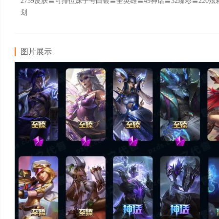
2739皮肤〓可排位妹子号白银〓全英雄〓49神话〓32臻彩〓2
划
图片展示