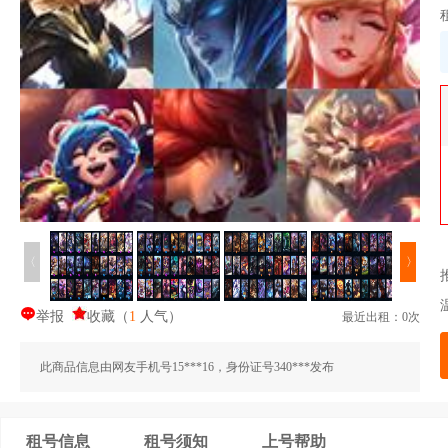
〈
〉
举报
收藏
（
1
人气
）
最近出租：0次
此商品信息由网友手机号15***16，身份证号340***发布
租号信息
租号须知
上号帮助