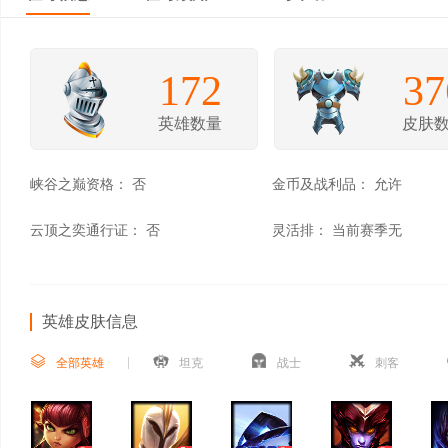
172
37
英雄数量
皮肤
峡谷之巅资格：
否
金币及战利品：
允许
云顶之奕通行证：
否
灵活排：
当前赛季无
英雄皮肤信息
全部英雄
坦克
战士
刺客