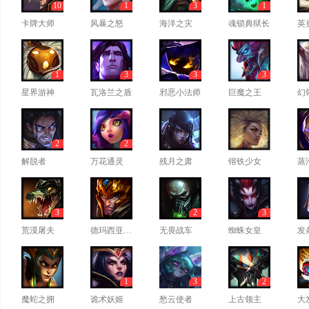
10
1
3
1
卡牌大师
风暴之怒
海洋之灾
魂锁典狱长
英
1
3
3
3
星界游神
瓦洛兰之盾
邪恶小法师
巨魔之王
幻
2
2
解脱者
万花通灵
残月之肃
镕铁少女
蒸
3
2
3
荒漠屠夫
德玛西亚皇子
无畏战车
蜘蛛女皇
发
1
3
2
魔蛇之拥
诡术妖姬
愁云使者
上古领主
大