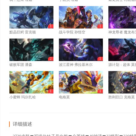
1
1
黯晶巨鳄 雷克顿
战斗学院 孙悟空
神龙尊者 魔龙布
2
1
破败军团 潘森
波江星神 弗拉基米尔
源计划：超体 莫
1
1
小蜜蜂 玛尔扎哈
电格莫
胜利巨口 克格莫
详细描述