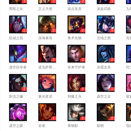
3
5
2
3
黑暗之女
正义天使
远古巫灵
龙血武姬
九
2
2
1
3
惩戒之箭
深海泰坦
奥术先驱
北地之怒
无
1
3
2
2
虚空掠夺者
诺克萨斯之手
未来守护者
冰霜女巫
符
1
1
3
影流之镰
暮光星灵
荆棘之兴
虚空之女
星
1
1
2
虚空之眼
岩雀
青钢影
影哨
迅