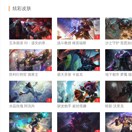
炫彩皮肤
1
1
五杀摇滚 III：遗失的章节 凯尔
战斗教授 格雷福斯
沙之守护 雷恩加
5
1
胜利行刑官 德莱文
霸天异形 卡兹克
地下都市 梦魇 
1
1
水晶玫瑰 阿克尚
驯龙炮手 崔丝塔娜
暗影 沃里克
1
2