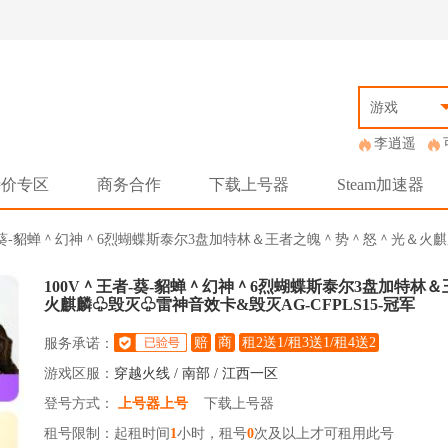
游戏
李逍遥
特价专区
商务合作
下载上号器
Steam加速器
＾王者-葵-貂蝉＾幻神＾6烈蝴蝶斯泰尔3盘加特林＆王者之魄＾势＾怒＾光＆火
100V＾王者-葵-貂蝉＾幻神＾6烈蝴蝶斯泰尔3盘加特林
火麒麟♧毁灭♧雷神音效卡&毁灭AG-CFPLS15-冠军
赔
商
租2送1/租3送1/租4送2
服务承诺：
游戏区服：
穿越火线 / 南部 / 江西一区
登号方式：
上号器上号
下载上号器
租号限制：起租时间
1
小时，租号
0
次及以上才可租用此号