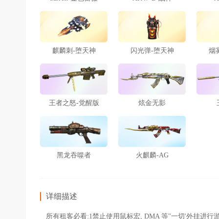
麒麟刺-堕天神
闪光弹-堕天神
烟
王者之怒-觉醒版
炫金无影
黑龙吞噬者
火麒麟-AG
详细描述
所有租客必看:1禁止使用鼠标宏, DMA 等"一切'外挂进