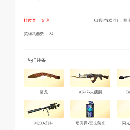
排位赛：
允许
CF段位(端游)：
枪
英雄武器数：
84
热门装备
屠龙
AK47-火麒麟
B
M200-幻神
烟雾弹-竞技荣光
闪光