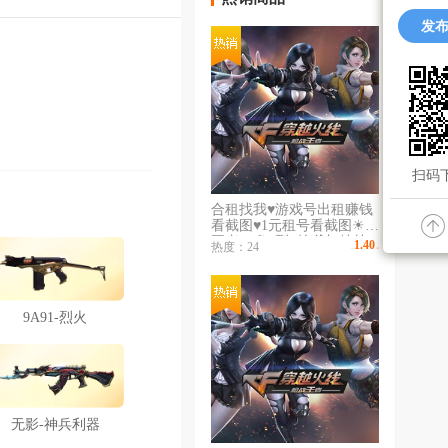
发布
扫码下
合租找我♥游戏号出租赚钱
看截图♥1元租号看截图☀10
王者♥8盘8烈♥炼狱加特林
1.40
热度：24
￥
/时
♥7副7刀♥王者之怒♥暗月无
影♥死亡之眼子弹1000多发
9A91-烈火
无影-神兵利器