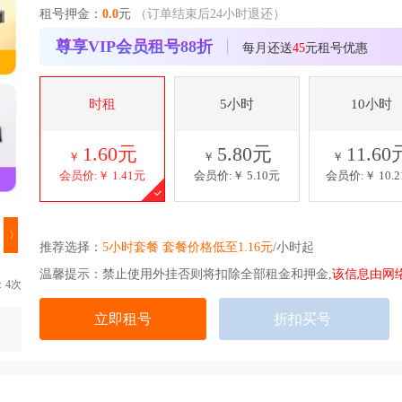
租号押金：
0.0
元
（订单结束后24小时退还）
尊享VIP会员租号88折
每月还送
45
元租号优惠
时租
5小时
10小时
1.60元
5.80元
11.60
￥
￥
￥
会员价:￥
1.41元
会员价:￥
5.10元
会员价:￥
10.
〉
推荐选择：
5小时套餐 套餐价格低至1.16元
/小时起
温馨提示：禁止使用外挂否则将扣除全部租金和押金,
该信息由网
：4次
立即租号
折扣买号