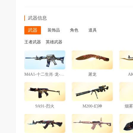
武器信息
武器
装饰品
角色
道具
王者武器
英雄武器
M4A1-十二生肖·龙-雷神
屠龙
A
9A91-烈火
M200-幻神
烟雾