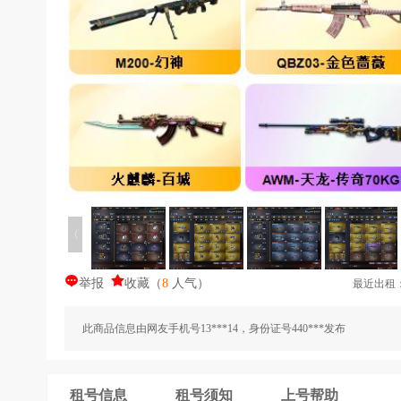
〈
举报
收藏
（
8
人气
）
最近出租
此商品信息由网友手机号13***14，身份证号440***发布
租号信息
租号须知
上号帮助