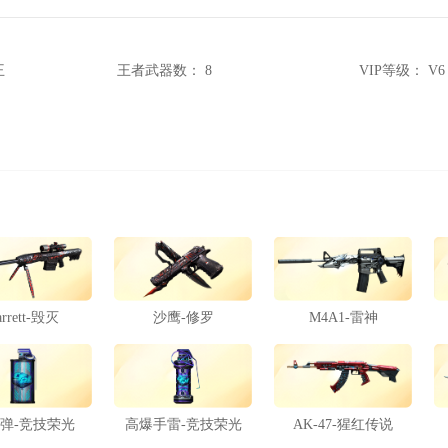
王
王者武器数：
8
VIP等级：
V6
arrett-毁灭
沙鹰-修罗
M4A1-雷神
弹-竞技荣光
高爆手雷-竞技荣光
AK-47-猩红传说