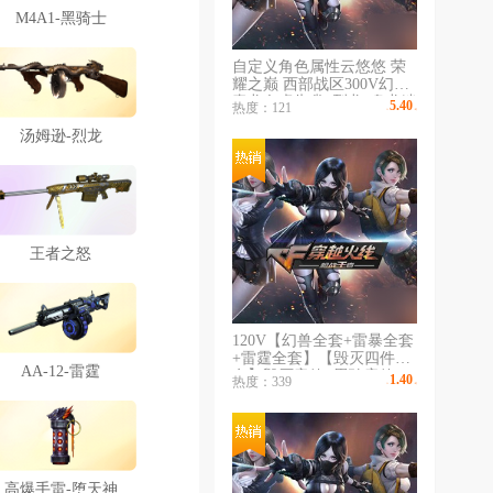
M4A1-黑骑士
自定义角色属性云悠悠 荣
耀之巅 西部战区300V幻神
青龙白虎朱雀6烈龙6盘龙迷
5.40
热度：121
￥
/时
迭香新海豹幻神看图
汤姆逊-烈龙
王者之怒
120V【幻兽全套+雷暴全套
+雷霆全套】【毁灭四件
AA-12-雷霆
套】毁灭音效+黑骑音效
1.40
热度：339
￥
/时
+竞魂新星音效/毁灭星空耀
金/雷神星空/AG火麒麟/十
几把王者炫金武器/具备挑
战强化装备
高爆手雷-堕天神