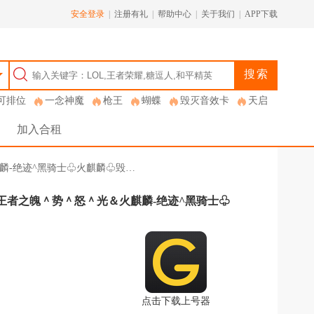
安全登录
|
注册有礼
|
帮助中心
|
关于我们
|
APP下载
搜索
可排位
一念神魔
枪王
蝴蝶
毁灭音效卡
天启
加入合租
麒麟-绝迹^黑骑士♧火麒麟♧毁…
＆王者之魄＾势＾怒＾光＆火麒麟-绝迹^黑骑士♧
点击下载上号器