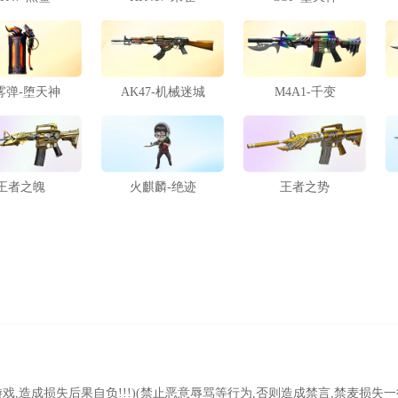
雾弹-堕天神
AK47-机械迷城
M4A1-千变
王者之魄
火麒麟-绝迹
王者之势
行游戏,造成损失后果自负!!!)(禁止恶意辱骂等行为,否则造成禁言,禁麦损