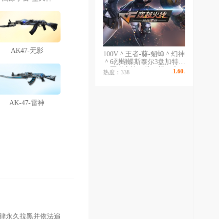
AK47-无影
100V＾王者-葵-貂蝉＾幻神
＾6烈蝴蝶斯泰尔3盘加特林
＆王者之魄＾势＾怒＾光＆
1.60
热度：338
￥
/时
火麒麟-绝迹^黑骑士♧火麒
麟♧毁灭♧雷神音效卡&毁
灭AG-CFPLS15-冠军
AK-47-雷神
失一律永久拉黑并依法追