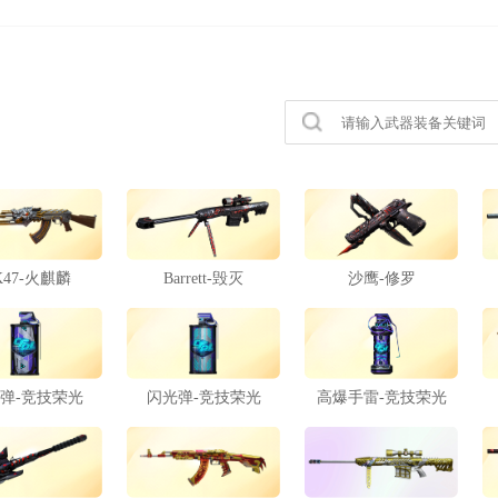
K47-火麒麟
Barrett-毁灭
沙鹰-修罗
弹-竞技荣光
闪光弹-竞技荣光
高爆手雷-竞技荣光