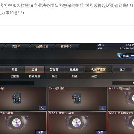
客将被永久拉黑!)(专业法务团队为您保驾护航,封号必将起诉死磕到底!!!1
事如意!!!)