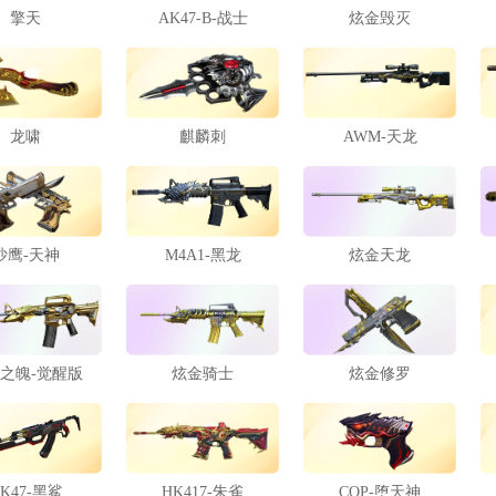
擎天
AK47-B-战士
炫金毁灭
龙啸
麒麟刺
AWM-天龙
沙鹰-天神
M4A1-黑龙
炫金天龙
之魄-觉醒版
炫金骑士
炫金修罗
K47-黑鲨
HK417-朱雀
COP-堕天神