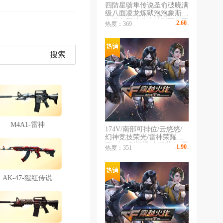
四防星骇隼传说圣俞破晓满
级八面凌龙炼狱泡泡象斯泰
尔萌兔双清道夫蛇影双娇王
2.60
热度：369
￥
/时
者玄武六烈盘炼狱音效卡裁
决音效卡法玛斯天戎玄豹套
金蚀冥王MAC千针刺鲨机
械猎手皮
搜索
M4A1-雷神
174V/南部可排位/云悠悠/
幻神竞技荣光/雷神荣耀世
冠+卡/6烈蝴蝶/电玩蓝兔/雷
1.90
热度：351
￥
/时
暴满套/雷霆满套/火麒麟
AG+卡/毁灭荣耀+卡/13
副/19刀/33王者炫金
AK-47-猩红传说