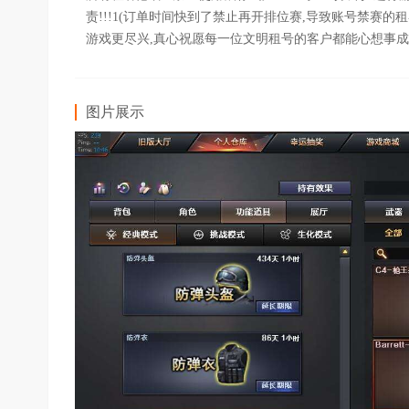
责!!!1(订单时间快到了禁止再开排位赛,导致账号禁赛的租
游戏更尽兴,真心祝愿每一位文明租号的客户都能心想事成,万
图片展示