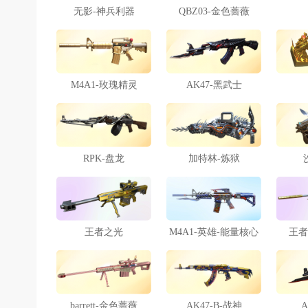
无影-神兵利器
QBZ03-金色蔷薇
M4A1-玫瑰精灵
AK47-黑武士
RPK-盘龙
加特林-炼狱
王者之光
M4A1-英雄-能量核心
王者
barrett-金色蔷薇
AK47-B-战神
A