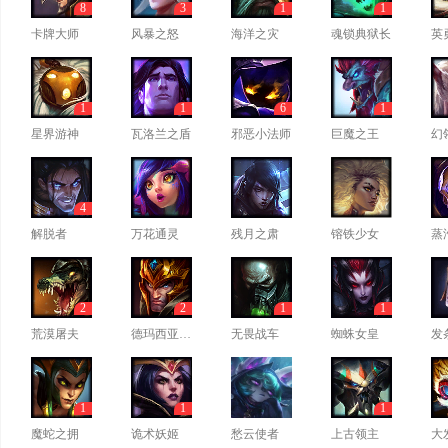
8
3
1
1
卡牌大师
风暴之怒
海洋之灾
魂锁典狱长
英
1
1
6
1
星界游神
瓦洛兰之盾
邪恶小法师
巨魔之王
幻
4
解脱者
万花通灵
残月之肃
镕铁少女
蒸
2
2
1
1
荒漠屠夫
德玛西亚皇子
无畏战车
蜘蛛女皇
发
1
1
1
魔蛇之拥
诡术妖姬
愁云使者
上古领主
大