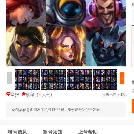
〈
〉
举报
收藏
（
3
人气
）
最近出租：4次
此商品信息由网友手机号15***16，身份证号340***发布
租号信息
租号须知
上号帮助