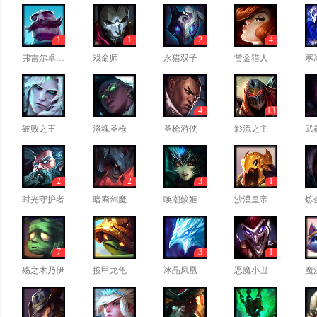
1
1
2
4
弗雷尔卓德之心
戏命师
永猎双子
赏金猎人
寒
4
13
破败之王
涤魂圣枪
圣枪游侠
影流之主
武
2
2
3
1
时光守护者
暗裔剑魔
唤潮鲛姬
沙漠皇帝
炼
7
3
1
殇之木乃伊
披甲龙龟
冰晶凤凰
恶魔小丑
魔