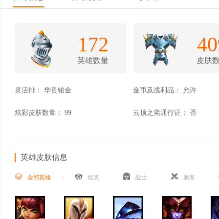
172
40
英雄数量
皮肤
灵活排：
华贵铂金
金币及战利品：
允许
炫彩皮肤数量：
99
云顶之奕通行证：
否
英雄皮肤信息
全部英雄
坦克
战士
刺客