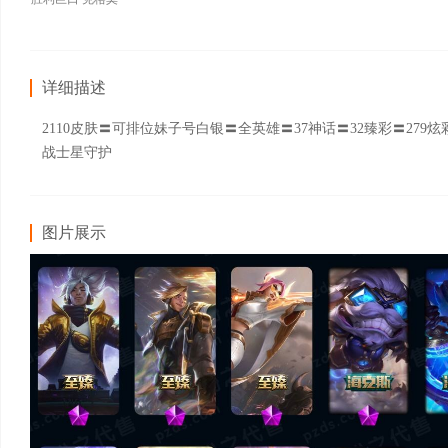
详细描述
2110皮肤〓可排位妹子号白银〓全英雄〓37神话〓32臻彩〓2
战士星守护
图片展示