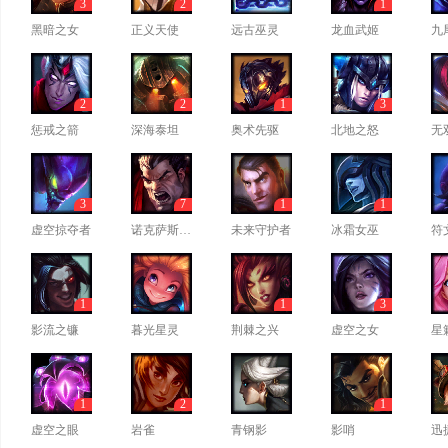
3
2
1
黑暗之女
正义天使
远古巫灵
龙血武姬
九
2
2
1
3
惩戒之箭
深海泰坦
奥术先驱
北地之怒
无
3
7
1
1
虚空掠夺者
诺克萨斯之手
未来守护者
冰霜女巫
符
1
1
3
影流之镰
暮光星灵
荆棘之兴
虚空之女
星
1
2
1
虚空之眼
岩雀
青钢影
影哨
迅