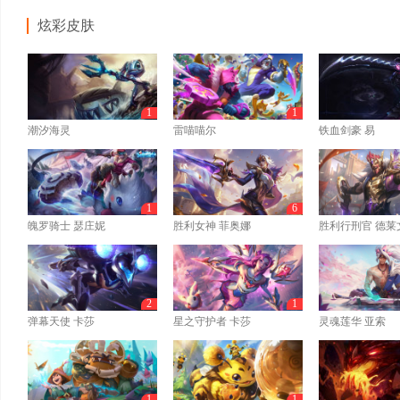
炫彩皮肤
1
1
潮汐海灵
雷喵喵尔
铁血剑豪 易
1
6
魄罗骑士 瑟庄妮
胜利女神 菲奥娜
胜利行刑官 德莱
2
1
弹幕天使 卡莎
星之守护者 卡莎
灵魂莲华 亚索
1
1