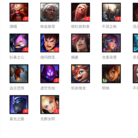
3
2
3
酒桶
铁血狼母
猩红收割者
不屈之枪
流
1
5
狂暴之心
德玛西亚之力
腕豪
含羞蓓蕾
灵
2
远古恐惧
虚空先知
炽炎雏龙
明烛
不
4
1
暮光之眼
光辉女郎