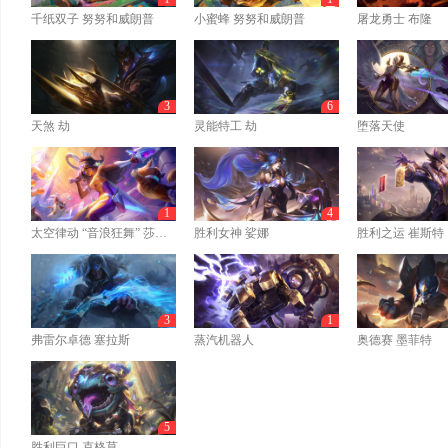
千纸双子 努努和威朗普
小蜜蜂 努努和威朗普
屠龙勇士 布隆
3
6
天煞 劫
灵能特工 劫
堕落天使
1
4
太空律动 “音浪狂舞” 莎弥拉
胜利女神 娑娜
胜利之运 崔斯特
3
1
弗雷尔卓德 塞拉斯
蒸汽机器人
奥德赛 墨菲特
5
胜利巨口 克格莫