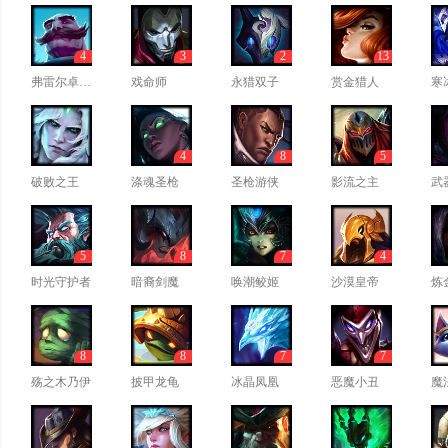
4
3
2
13
弗雷尔卓德之心
戏命师
永猎双子
赏金猎人
寒
4
8
5
破败之王
涤魂圣枪
圣枪游侠
影流之主
武
5
8
7
4
时光守护者
暗裔剑魔
唤潮鲛姬
沙漠皇帝
炼
8
8
7
7
殇之木乃伊
披甲龙龟
冰晶凤凰
恶魔小丑
魔