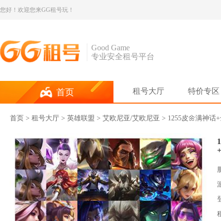
您好！欢迎您来GG租号玩！
Good Game
专业安全租号平台
租号大厅
特价专区
首页
首页
>
租号大厅
>
英雄联盟
> 艾欧尼亚/艾欧尼亚 > 1255皮🌼