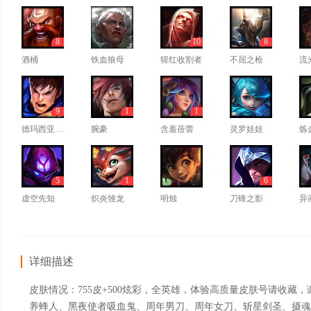
8
10
8
酒桶
铁血狼母
猩红收割者
不屈之枪
流
9
1
1
德玛西亚之力
腕豪
含羞蓓蕾
灵罗娃娃
炼
5
1
6
虚空先知
炽炎雏龙
明烛
刀锋之影
异
详细描述
皮肤情况：755皮+500炫彩，全英雄，体验高质量皮肤号请收
养蜂人、黑夜使者吸血鬼、周年男刀、周年女刀、斩星剑圣、摄魂