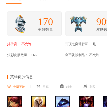
170
90
英雄数量
皮肤
排位赛：
不允许
云顶之奕通行证：
是
炫彩皮肤数量：
666
金币及战利品：
不允许
英雄皮肤信息
全部英雄
坦克
战士
刺客