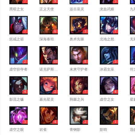
7
9
7
5
黑暗之女
正义天使
远古巫灵
龙血武姬
九
7
6
3
7
惩戒之箭
深海泰坦
奥术先驱
北地之怒
无
2
10
8
5
虚空掠夺者
诺克萨斯之手
未来守护者
冰霜女巫
符
4
2
7
4
影流之镰
暮光星灵
荆棘之兴
虚空之女
星
5
4
2
1
虚空之眼
岩雀
青钢影
影哨
迅