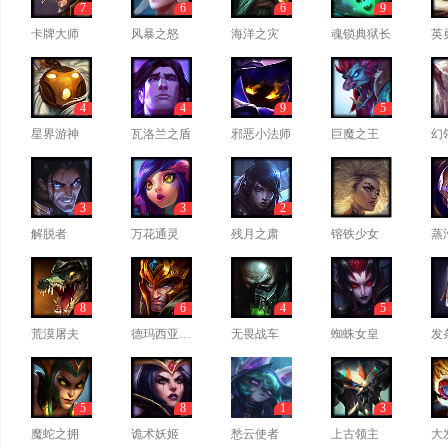
7
6
6
9
卡牌大师
风暴之怒
海洋之灾
魂锁典狱长
英
4
4
9
5
星界游神
瓦洛兰之盾
邪恶小法师
巨魔之王
幻
3
3
2
解脱者
万花通灵
残月之肃
镕铁少女
蒸
8
6
4
5
荒漠屠夫
德玛西亚皇子
无畏战车
蜘蛛女皇
发
5
8
1
3
魔蛇之拥
诡术妖姬
愁云使者
上古领主
大