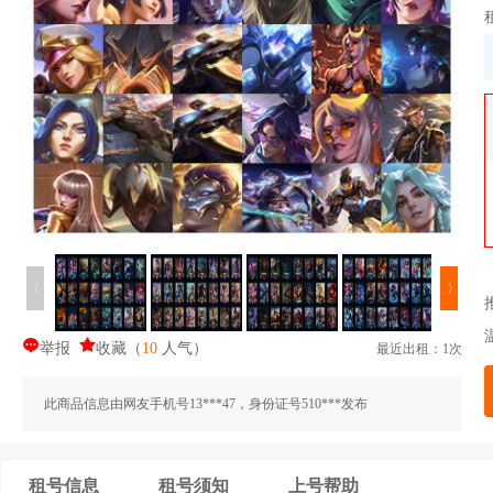
〈
〉
举报
收藏
（
10
人气
）
最近出租：1次
此商品信息由网友手机号13***47，身份证号510***发布
租号信息
租号须知
上号帮助